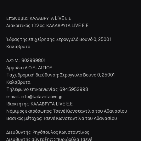
Επωνυμία: ΚΑΛΑΒΡΥΤΑ LIVE Ε.Ε
Διακριτικός Τίτλος: ΚΑΛΑΒΡΥΤΑ LIVE E.E
Έδρας της επιχείρησης: Στρογγυλό Βουνό 0, 25001
Καλάβρυτα
Α.Φ.Μ.: 802989801
Αρμόδια Δ.Ο.Υ.: ΑΙΓΙΟΥ
Tαχυδρομική διεύθυνση: Στρογγυλό Βουνό 0, 25001
Καλάβρυτα
Tηλέφωνο επικοινωνίας: 6945953993
e-mail: info@kalavritalive.gr
Iδιοκτήτης: ΚΑΛΑΒΡΥΤΑ LIVE E.E.
Νόμιμος εκπρόσωπος: Τσενέ Κωνσταντίνα του Αθανασίου
Βασικός μέτοχος: Τσενέ Κωνσταντίνα του Αθανασίου
Διευθυντής: Ρηγόπουλος Κωνσταντίνος
Διευθυντής σύνταξης: Σπυριδούλα Τσενέ