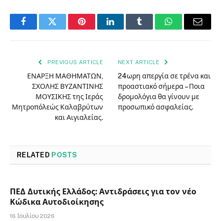
Facebook
Twitter
Pinterest
LinkedIn
Tumblr
WhatsApp
Email
PREVIOUS ARTICLE
NEXT ARTICLE
ΕΝΑΡΞΗ ΜΑΘΗΜΑΤΩΝ,
24ωρη απεργία σε τρένα και
ΣΧΟΛΗΣ ΒΥΖΑΝΤΙΝΗΣ
προαστιακό σήμερα – Ποια
ΜΟΥΣΙΚΗΣ της Ιεράς
δρομολόγια θα γίνουν με
Μητροπόλεώς Καλαβρύτων
προσωπικό ασφαλείας.
και Αιγιαλείας.
RELATED
POSTS
ΠΕΔ Δυτικής Ελλάδος: Αντιδράσεις για τον νέο
Κώδικα Αυτοδιοίκησης
16 Ιουλίου 2026