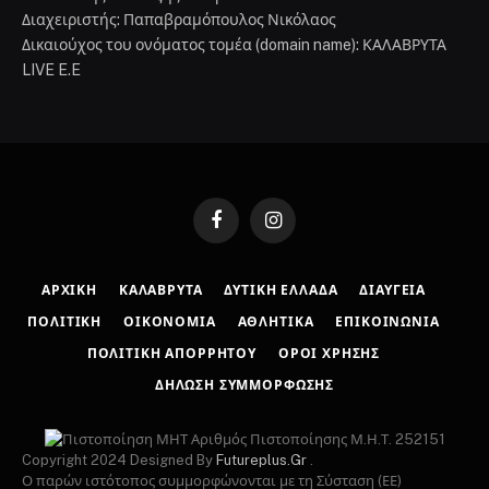
Διαχειριστής: Παπαβραμόπουλος Νικόλαος
Δικαιούχος του ονόματος τομέα (domain name): ΚΑΛΑΒΡΥΤΑ
LIVE E.E
Facebook
Instagram
ΑΡΧΙΚΉ
ΚΑΛΆΒΡΥΤΑ
ΔΥΤΙΚΉ ΕΛΛΆΔΑ
ΔΙΑΎΓΕΙΑ
ΠΟΛΙΤΙΚΉ
ΟΙΚΟΝΟΜΊΑ
ΑΘΛΗΤΙΚΆ
ΕΠΙΚΟΙΝΩΝΊΑ
ΠΟΛΙΤΙΚΉ ΑΠΟΡΡΉΤΟΥ
ΌΡΟΙ ΧΡΉΣΗΣ
ΔΉΛΩΣΗ ΣΥΜΜΌΡΦΩΣΗΣ
Αριθμός Πιστοποίησης Μ.Η.Τ. 252151
Copyright 2024 Designed By
Futureplus.Gr
.
Ο παρών ιστότοπος συμμορφώνονται με τη Σύσταση (ΕΕ)