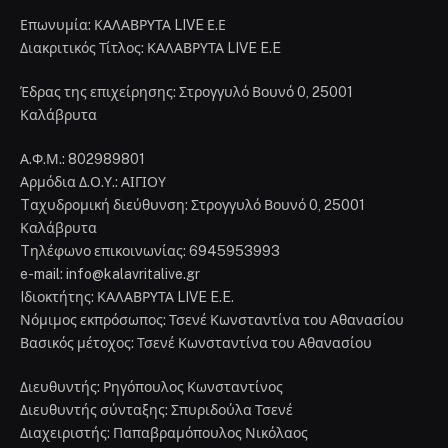
Επωνυμία: ΚΑΛΑΒΡΥΤΑ LIVE Ε.Ε
Διακριτικός Τίτλος: ΚΑΛΑΒΡΥΤΑ LIVE E.E
Έδρας της επιχείρησης: Στρογγυλό Βουνό 0, 25001
Καλάβρυτα
Α.Φ.Μ.: 802989801
Αρμόδια Δ.Ο.Υ.: ΑΙΓΙΟΥ
Tαχυδρομική διεύθυνση: Στρογγυλό Βουνό 0, 25001
Καλάβρυτα
Tηλέφωνο επικοινωνίας: 6945953993
e-mail: info@kalavritalive.gr
Iδιοκτήτης: ΚΑΛΑΒΡΥΤΑ LIVE E.E.
Νόμιμος εκπρόσωπος: Τσενέ Κωνσταντίνα του Αθανασίου
Βασικός μέτοχος: Τσενέ Κωνσταντίνα του Αθανασίου
Διευθυντής: Ρηγόπουλος Κωνσταντίνος
Διευθυντής σύνταξης: Σπυριδούλα Τσενέ
Διαχειριστής: Παπαβραμόπουλος Νικόλαος