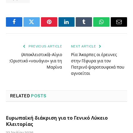
Facebook
Twitter
Pinterest
LinkedIn
Tumblr
WhatsApp
Email
PREVIOUS ARTICLE
NEXT ARTICLE
(Αποκλειστικό)-Αίγιο
Ρίο: Άκαρπες οι έρευνες
:Οριστικό «ναυάγιο» για τη
στην Γέφυρα για τον
Μαρίνα
Πατρινό ψαροτουφεκά που
αγνοείται
RELATED
POSTS
Ευρωπαϊκή διάκριση για το Γενικό Λύκειο
Κλειτορίας
22 Ιουλίου 2026