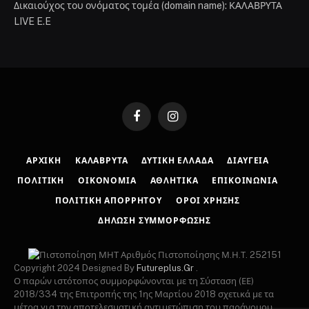
Δικαιούχος του ονόματος τομέα (domain name): ΚΑΛΑΒΡΥΤΑ
LIVE E.E
Facebook
Instagram
ΑΡΧΙΚΉ
ΚΑΛΆΒΡΥΤΑ
ΔΥΤΙΚΉ ΕΛΛΆΔΑ
ΔΙΑΎΓΕΙΑ
ΠΟΛΙΤΙΚΉ
ΟΙΚΟΝΟΜΊΑ
ΑΘΛΗΤΙΚΆ
ΕΠΙΚΟΙΝΩΝΊΑ
ΠΟΛΙΤΙΚΉ ΑΠΟΡΡΉΤΟΥ
ΌΡΟΙ ΧΡΉΣΗΣ
ΔΉΛΩΣΗ ΣΥΜΜΌΡΦΩΣΗΣ
Αριθμός Πιστοποίησης Μ.Η.Τ. 252151
Copyright 2024 Designed By
Futureplus.Gr
.
Ο παρών ιστότοπος συμμορφώνονται με τη Σύσταση (ΕΕ)
2018/334 της Επιτροπής της 1ης Μαρτίου 2018 σχετικά με τα
μέτρα για την αποτελεσματική αντιμετώπιση του παράνομου