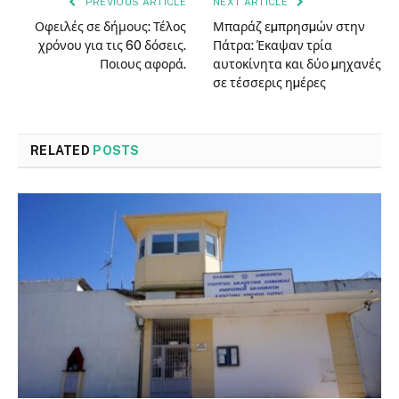
PREVIOUS ARTICLE
NEXT ARTICLE
Οφειλές σε δήμους: Τέλος
Μπαράζ εµπρησµών στην
χρόνου για τις 60 δόσεις.
Πάτρα: Έκαψαν τρία
Ποιους αφορά.
αυτοκίνητα και δύο µηχανές
σε τέσσερις ηµέρες
RELATED
POSTS