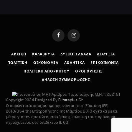
Facebook
Instagram
ΑΡΧΙΚΉ
ΚΑΛΆΒΡΥΤΑ
ΔΥΤΙΚΉ ΕΛΛΆΔΑ
ΔΙΑΎΓΕΙΑ
ΠΟΛΙΤΙΚΉ
ΟΙΚΟΝΟΜΊΑ
ΑΘΛΗΤΙΚΆ
ΕΠΙΚΟΙΝΩΝΊΑ
ΠΟΛΙΤΙΚΉ ΑΠΟΡΡΉΤΟΥ
ΌΡΟΙ ΧΡΉΣΗΣ
ΔΉΛΩΣΗ ΣΥΜΜΌΡΦΩΣΗΣ
Αριθμός Πιστοποίησης Μ.Η.Τ. 252151
Copyright 2024 Designed By
Futureplus.Gr
.
Ο παρών ιστότοπος συμμορφώνονται με τη Σύσταση (ΕΕ)
2018/334 της Επιτροπής της 1ης Μαρτίου 2018 σχετικά με τα
μέτρα για την αποτελεσματική αντιμετώπιση του παράνομου
περιεχομένου στο διαδίκτυο (L 63)