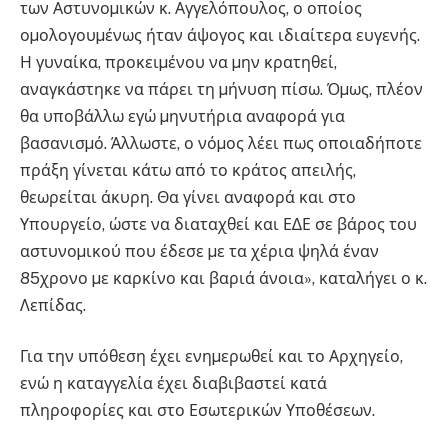
των Αστυνοµικών κ. Αγγελόπουλος, ο οποίος
οµολογουµένως ήταν άψογος και ιδιαίτερα ευγενής.
Η γυναίκα, προκειµένου να µην κρατηθεί,
αναγκάστηκε να πάρει τη µήνυση πίσω. Όµως, πλέον
θα υποβάλλω εγώ µηνυτήρια αναφορά για
βασανισµό. Άλλωστε, ο νόµος λέει πως οποιαδήποτε
πράξη γίνεται κάτω από το κράτος απειλής,
θεωρείται άκυρη. Θα γίνει αναφορά και στο
Υπουργείο, ώστε να διαταχθεί και Ε∆Ε σε βάρος του
αστυνοµικού που έδεσε µε τα χέρια ψηλά έναν
85χρονο µε καρκίνο και βαριά άνοια», καταλήγει ο κ.
Λεπίδας.
Για την υπόθεση έχει ενηµερωθεί και το Αρχηγείο,
ενώ η καταγγελία έχει διαβιβαστεί κατά
πληροφορίες και στο Εσωτερικών Υποθέσεων.