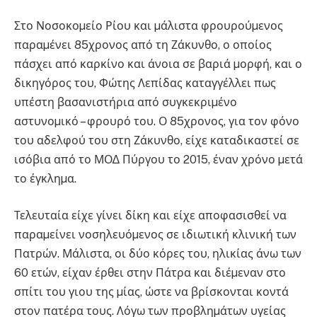
Στο Νοσοκοµείο Ρίου και µάλιστα φρουρούµενος
παραµένει 85χρονος από τη Ζάκυνθο, ο οποίος
πάσχει από καρκίνο και άνοια σε βαριά µορφή, και ο
δικηγόρος του, Φώτης Λεπίδας καταγγέλλει πως
υπέστη βασανιστήρια από συγκεκριµένο
αστυνοµικό – φρουρό του. Ο 85χρονος, για τον φόνο
του αδελφού του στη Ζάκυνθο, είχε καταδικαστεί σε
ισόβια από το ΜΟ∆ Πύργου το 2015, έναν χρόνο µετά
το έγκληµα.
Τελευταία είχε γίνει δίκη και είχε αποφασισθεί να
παραµείνει νοσηλευόµενος σε ιδιωτική κλινική των
Πατρών. Μάλιστα, οι δύο κόρες του, ηλικίας άνω των
60 ετών, είχαν έρθει στην Πάτρα και διέµεναν στο
σπίτι του γιου της µίας, ώστε να βρίσκονται κοντά
στον πατέρα τους. Λόγω των προβληµάτων υγείας