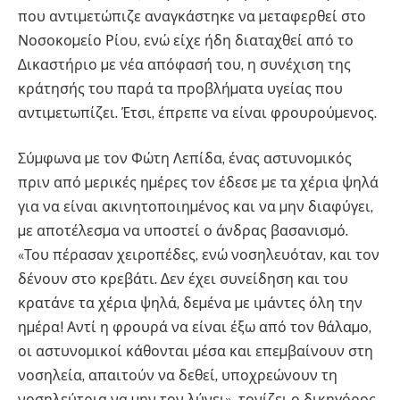
που αντιµετώπιζε αναγκάστηκε να µεταφερθεί στο
Νοσοκοµείο Ρίου, ενώ είχε ήδη διαταχθεί από το
∆ικαστήριο µε νέα απόφασή του, η συνέχιση της
κράτησής του παρά τα προβλήµατα υγείας που
αντιµετωπίζει. Έτσι, έπρεπε να είναι φρουρούµενος.
Σύµφωνα µε τον Φώτη Λεπίδα, ένας αστυνοµικός
πριν από µερικές ηµέρες τον έδεσε µε τα χέρια ψηλά
για να είναι ακινητοποιηµένος και να µην διαφύγει,
µε αποτέλεσµα να υποστεί ο άνδρας βασανισµό.
«Του πέρασαν χειροπέδες, ενώ νοσηλευόταν, και τον
δένουν στο κρεβάτι. ∆εν έχει συνείδηση και του
κρατάνε τα χέρια ψηλά, δεµένα µε ιµάντες όλη την
ηµέρα! Αντί η φρουρά να είναι έξω από τον θάλαµο,
οι αστυνοµικοί κάθονται µέσα και επεµβαίνουν στη
νοσηλεία, απαιτούν να δεθεί, υποχρεώνουν τη
νοσηλεύτρια να µην τον λύνει», τονίζει ο δικηγόρος.