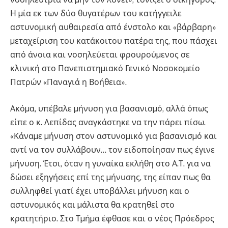
Η µία εκ των δύο θυγατέρων του κατήγγειλε
αστυνοµική αυθαιρεσία από ένστολο και «βάρβαρη»
µεταχείριση του κατάκοιτου πατέρα της, που πάσχει
από άνοια και νοσηλεύεται φρουρούµενος σε
κλινική στο Πανεπιστηµιακό Γενικό Νοσοκοµείο
Πατρών «Παναγιά η Βοήθεια».
Ακόµα, υπέβαλε µήνυση για βασανισµό, αλλά όπως
είπε ο κ. Λεπίδας αναγκάστηκε να την πάρει πίσω.
«Κάναµε µήνυση στον αστυνοµικό για βασανισµό και
αντί να τον συλλάβουν… τον ειδοποίησαν πως έγινε
µήνυση. Έτσι, όταν η γυναίκα εκλήθη στο Α.Τ. για να
δώσει εξηγήσεις επί της µήνυσης, της είπαν πως θα
συλληφθεί γιατί έχει υποβάλλει µήνυση και ο
αστυνοµικός και µάλιστα θα κρατηθεί στο
κρατητήριο. Στο Τµήµα έφθασε και ο νέος Πρόεδρος