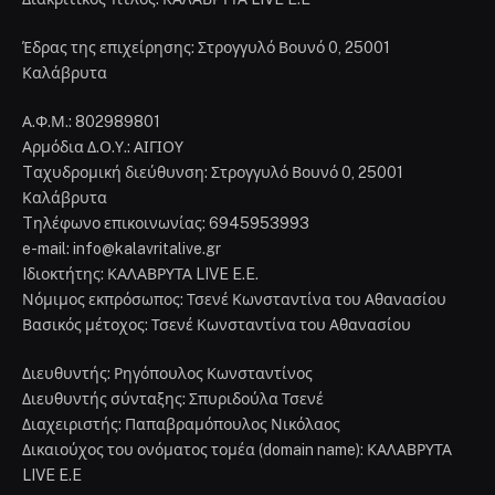
Έδρας της επιχείρησης: Στρογγυλό Βουνό 0, 25001
Καλάβρυτα
Α.Φ.Μ.: 802989801
Αρμόδια Δ.Ο.Υ.: ΑΙΓΙΟΥ
Tαχυδρομική διεύθυνση: Στρογγυλό Βουνό 0, 25001
Καλάβρυτα
Tηλέφωνο επικοινωνίας: 6945953993
e-mail: info@kalavritalive.gr
Iδιοκτήτης: ΚΑΛΑΒΡΥΤΑ LIVE E.E.
Νόμιμος εκπρόσωπος: Τσενέ Κωνσταντίνα του Αθανασίου
Βασικός μέτοχος: Τσενέ Κωνσταντίνα του Αθανασίου
Διευθυντής: Ρηγόπουλος Κωνσταντίνος
Διευθυντής σύνταξης: Σπυριδούλα Τσενέ
Διαχειριστής: Παπαβραμόπουλος Νικόλαος
Δικαιούχος του ονόματος τομέα (domain name): ΚΑΛΑΒΡΥΤΑ
LIVE E.E