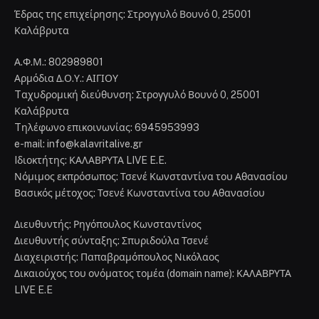
Έδρας της επιχείρησης: Στρογγυλό Βουνό 0, 25001
Καλάβρυτα
Α.Φ.Μ.: 802989801
Αρμόδια Δ.Ο.Υ.: ΑΙΓΙΟΥ
Tαχυδρομική διεύθυνση: Στρογγυλό Βουνό 0, 25001
Καλάβρυτα
Tηλέφωνο επικοινωνίας: 6945953993
e-mail: info@kalavritalive.gr
Iδιοκτήτης: ΚΑΛΑΒΡΥΤΑ LIVE E.E.
Νόμιμος εκπρόσωπος: Τσενέ Κωνσταντίνα του Αθανασίου
Βασικός μέτοχος: Τσενέ Κωνσταντίνα του Αθανασίου
Διευθυντής: Ρηγόπουλος Κωνσταντίνος
Διευθυντής σύνταξης: Σπυριδούλα Τσενέ
Διαχειριστής: Παπαβραμόπουλος Νικόλαος
Δικαιούχος του ονόματος τομέα (domain name): ΚΑΛΑΒΡΥΤΑ
LIVE E.E