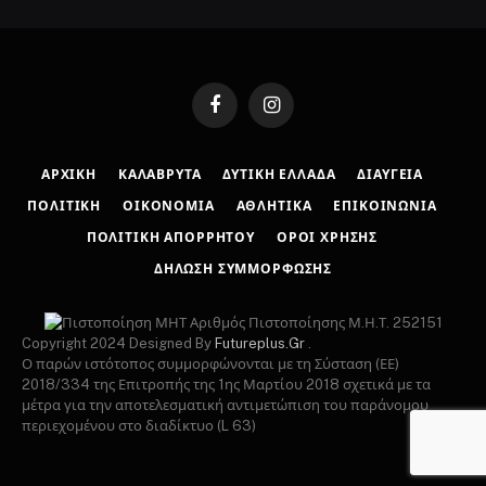
Facebook
Instagram
ΑΡΧΙΚΉ
ΚΑΛΆΒΡΥΤΑ
ΔΥΤΙΚΉ ΕΛΛΆΔΑ
ΔΙΑΎΓΕΙΑ
ΠΟΛΙΤΙΚΉ
ΟΙΚΟΝΟΜΊΑ
ΑΘΛΗΤΙΚΆ
ΕΠΙΚΟΙΝΩΝΊΑ
ΠΟΛΙΤΙΚΉ ΑΠΟΡΡΉΤΟΥ
ΌΡΟΙ ΧΡΉΣΗΣ
ΔΉΛΩΣΗ ΣΥΜΜΌΡΦΩΣΗΣ
Αριθμός Πιστοποίησης Μ.Η.Τ. 252151
Copyright 2024 Designed By
Futureplus.Gr
.
Ο παρών ιστότοπος συμμορφώνονται με τη Σύσταση (ΕΕ)
2018/334 της Επιτροπής της 1ης Μαρτίου 2018 σχετικά με τα
μέτρα για την αποτελεσματική αντιμετώπιση του παράνομου
περιεχομένου στο διαδίκτυο (L 63)