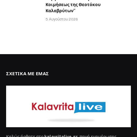
Κοιμήσεως της Θεοτόκου
Καλαβρύτων”
5 Αυγούστου 2026
ΣΧΕΤΙΚΆ ΜΕ ΕΜΆΣ
Καλώς ήρθατε στο
kalavritalive.gr
, πηγή ενημέρωσης