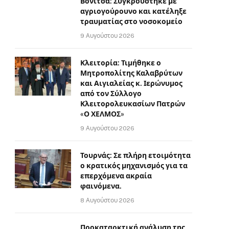
Βόνιτσα: Συγκρούστηκε με
αγριογούρουνο και κατέληξε
τραυματίας στο νοσοκομείο
9 Αυγούστου 2026
Κλειτορία: Τιμήθηκε ο
Μητροπολίτης Καλαβρύτων
και Αιγιαλείας κ. Ιερώνυμος
από τον Σύλλογο
Κλειτορολευκασίων Πατρών
«Ο ΧΕΛΜΟΣ»
9 Αυγούστου 2026
Τουρνάς: Σε πλήρη ετοιμότητα
ο κρατικός μηχανισμός για τα
επερχόμενα ακραία
φαινόμενα.
8 Αυγούστου 2026
Προκαταρκτική ανάλυση της