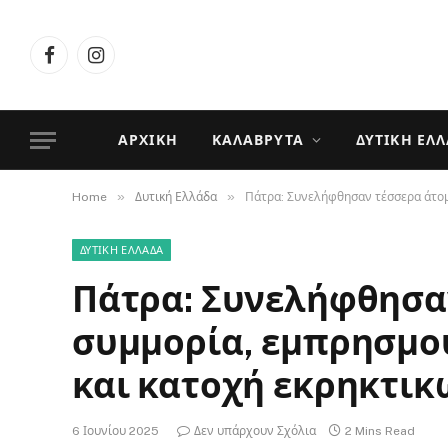
Facebook
Instagram
ΑΡΧΙΚΉ
ΚΑΛΆΒΡΥΤΑ
ΔΥΤΙΚΉ ΕΛ
»
»
Home
Δυτική Ελλάδα
Πάτρα: Συνελήφθησαν τέσσερα άτομα
ΔΥΤΙΚΉ ΕΛΛΆΔΑ
Πάτρα: Συνελήφθησαν
συμμορία, εμπρησμού
και κατοχή εκρηκτι
6 Ιουνίου 2025
Δεν υπάρχουν Σχόλια
2 Mins Read