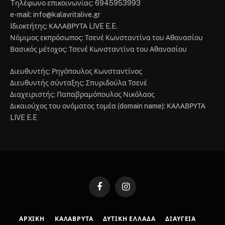
Tηλέφωνο επικοινωνίας: 6945953993
e-mail: info@kalavritalive.gr
Iδιοκτήτης: ΚΑΛΑΒΡΥΤΑ LIVE E.E.
Νόμιμος εκπρόσωπος: Τσενέ Κωνσταντίνα του Αθανασίου
Βασικός μέτοχος: Τσενέ Κωνσταντίνα του Αθανασίου
Διευθυντής: Ρηγόπουλος Κωνσταντίνος
Διευθυντής σύνταξης: Σπυριδούλα Τσενέ
Διαχειριστής: Παπαβραμόπουλος Νικόλαος
Δικαιούχος του ονόματος τομέα (domain name): ΚΑΛΑΒΡΥΤΑ
LIVE E.E
Facebook
Instagram
ΑΡΧΙΚΉ
ΚΑΛΆΒΡΥΤΑ
ΔΥΤΙΚΉ ΕΛΛΆΔΑ
ΔΙΑΎΓΕΙΑ