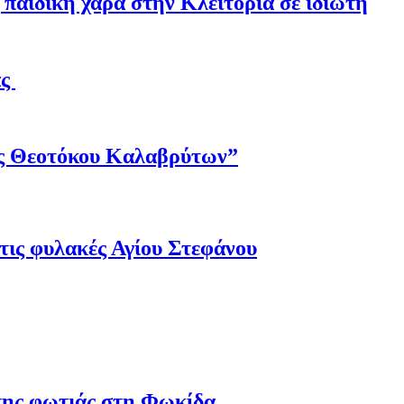
παιδική χαρά στην Κλειτορία σε ιδιώτη
άς
ης Θεοτόκου Καλαβρύτων”
τις φυλακές Αγίου Στεφάνου
 της φωτιάς στη Φωκίδα