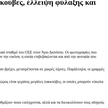
κούβες, έλλειψη φύλαξης και
λαιό σταθµό του ΟΣΕ στον Άγιο Διονύσιο. Οι φωτογραφίες που
την εικόνα, η οποία επιβεβαιώνεται και από την αυτοψία που
ν βρέχει, µετατρέπονται σε µικρές λίµνες. Παράλληλα, οι γραµµές
ώρος είναι γεµάτος µεγάλες λακκούβες, οι οποίες µπορούν εύκολα
µίζουν ποιοι εισέρχονται, αλλά και να διευκολύνουν τους οδηγούς