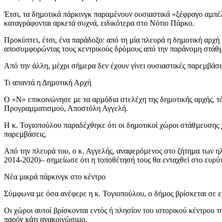
Έτσι, τα δηµοτικά πάρκινγκ παραµένουν ουσιαστικά «ξέφραγο αµπέλ
καταγράφονται αρκετά συχνά, ειδικότερα στο Νότιο Πάρκο.
Προκύπτει, έτσι, ένα παράδοξο: από τη µία πλευρά η δηµοτική αρχή
αποσυµφορώντας τους κεντρικούς δρόµους από την παράνοµη στάθµ
Από την άλλη, µέχρι σήµερα δεν έχουν γίνει ουσιαστικές παρεµβάσ
Τι απαντά η Δηµοτική Αρχή
Ο «Ν» επικοινώνησε µε τα αρµόδια στελέχη της δηµοτικής αρχής, 
Προγραµµατισµού, Αποστόλη Αγγελή.
Η κ. Τογιοπούλου παραδέχθηκε ότι οι δηµοτικοί χώροι στάθµευσης
παρεµβάσεις.
Από την πλευρά του, ο κ. Αγγελής, αναφερόµενος στο ζήτηµα των η
2014-2020)– σηµείωσε ότι η τοποθέτησή τους θα ενταχθεί στο ευρύτ
Νέα µικρά πάρκινγκ στο κέντρο
Σύµφωνα µε όσα ανέφερε η κ. Τογιοπούλου, ο δήµος βρίσκεται σε ε
Οι χώροι αυτοί βρίσκονται εντός ή πλησίον του ιστορικού κέντρου 
παρόν κάτι ανακοινώσιµο.