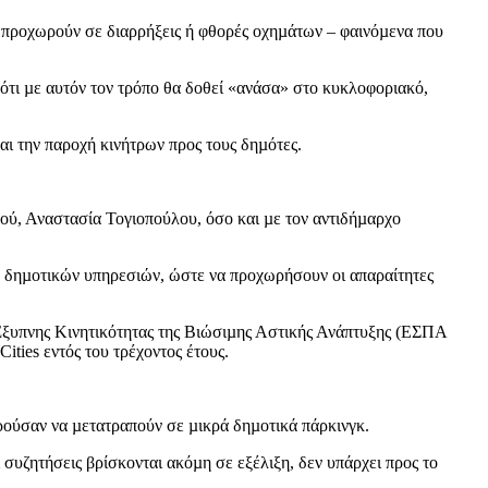
να προχωρούν σε διαρρήξεις ή φθορές οχηµάτων – φαινόµενα που
 ότι µε αυτόν τον τρόπο θα δοθεί «ανάσα» στο κυκλοφοριακό,
αι την παροχή κινήτρων προς τους δηµότες.
ού, Αναστασία Τογιοπούλου, όσο και µε τον αντιδήµαρχο
ν δηµοτικών υπηρεσιών, ώστε να προχωρήσουν οι απαραίτητες
 Έξυπνης Κινητικότητας της Βιώσιµης Αστικής Ανάπτυξης (ΕΣΠΑ
ties εντός του τρέχοντος έτους.
ορούσαν να µετατραπούν σε µικρά δηµοτικά πάρκινγκ.
 συζητήσεις βρίσκονται ακόµη σε εξέλιξη, δεν υπάρχει προς το