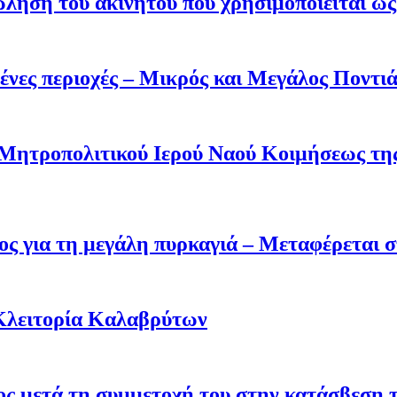
ληση του ακινήτου που χρησιμοποιείται ως 
ένες περιοχές – Μικρός και Μεγάλος Ποντι
 Μητροπολιτικού Ιερού Ναού Κοιμήσεως τ
ς για τη μεγάλη πυρκαγιά – Μεταφέρεται σ
Κλειτορία Καλαβρύτων
σος μετά τη συμμετοχή του στην κατάσβεση