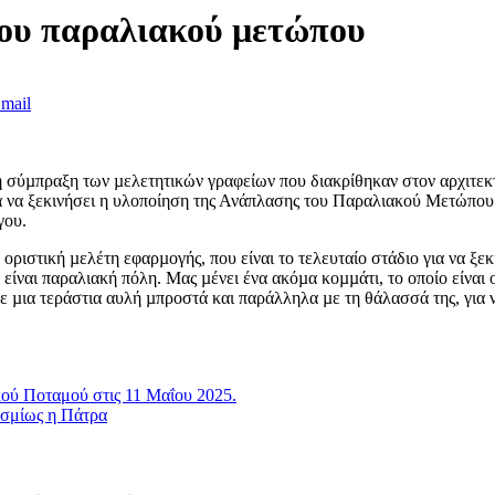
ου παραλιακού µετώπου
mail
 σύµπραξη των µελετητικών γραφείων που διακρίθηκαν στον αρχιτεκ
για να ξεκινήσει η υλοποίηση της Ανάπλασης του Παραλιακού Μετώπο
γου.
ριστική µελέτη εφαρµογής, που είναι το τελευταίο στάδιο για να ξε
ίναι παραλιακή πόλη. Μας µένει ένα ακόµα κοµµάτι, το οποίο είναι ο
 µια τεράστια αυλή µπροστά και παράλληλα µε τη θάλασσά της, για να 
ού Ποταμού στις 11 Μαΐου 2025.
κοσμίως η Πάτρα