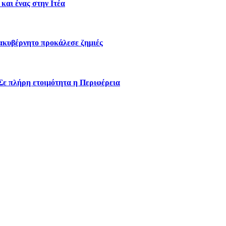
και ένας στην Ιτέα
 ακυβέρνητο προκάλεσε ζημιές
Σε πλήρη ετοιμότητα η Περιφέρεια