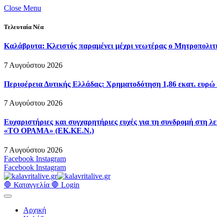
Close Menu
Τελευταία Νέα
Καλάβρυτα: Κλειστός παραμένει μέχρι νεωτέρας ο Μητροπολιτ
7 Αυγούστου 2026
Περιφέρεια Δυτικής Ελλάδας: Χρηματοδότηση 1,86 εκατ. ευρώ 
7 Αυγούστου 2026
Ευχαριστήριες και συγχαρητήριες ευχές για τη συνδρομή στη
«ΤΟ ΟΡΑΜΑ» (ΕΚ.ΚΕ.Ν.)
7 Αυγούστου 2026
Facebook
Instagram
Facebook
Instagram
🛑 Καταγγελία 🛑
Login
Αρχική