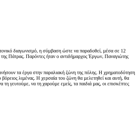
τονικό διαγωνισµό, η σύµβαση ώστε να παραδοθεί, µέσα σε 12
υ της Πάτρας. Παρόντες ήταν ο αντιδήµαρχος Έργων, Παναγιώτης
κινήσουν τα έργα στην παραλιακή ζώνη της πόλης. Η χρηµατοδότηση
 βόρειος λιµένας. Η χερσαία του ζώνη θα µελετηθεί και αυτή, θα
τη γευτούµε, να τη χαρούµε εµείς, τα παιδιά µας, οι επισκέπτες