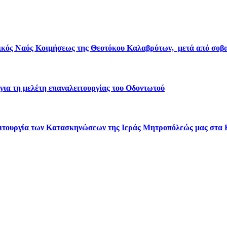
ικός Ναός Κοιμήσεως της Θεοτόκου Καλαβρύτων, μετά από σοβα
για τη μελέτη επαναλειτουργίας του Οδοντωτού
 λειτουργία των Κατασκηνώσεων της Ιεράς Μητροπόλεώς μας στα