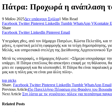
Πάτρα: Προχωρά η ανάπλαση τ
9 Μαΐου 2025
Δεν υπάρχουν Σχόλια
1 Min Read
Facebook
Twitter
Pinterest
LinkedIn
Tumblr
WhatsApp
VKontakte
E
Share
Facebook
Twitter
LinkedIn
Pinterest
Email
Υπεγράφη χθες, από τον δήµαρχο Πατρέων, Κώστα Πελετίδη, και τη
µήνες, η οριστική µελέτη εφαρµογής και τα τεύχη δηµοπράτησης, 
Μελάς, και υπηρεσιακά στελέχη της ∆ιεύθυνσης Αρχιτεκτονικού Έρ
Μετά τις υπογραφές, ο δήµαρχος δήλωσε: «Σήµερα υπογράψαµε την ο
υπάρχει. Η Πάτρα επιτέλους θα αποκτήσει επαφή µε τη θάλασσα, θα ε
µπει σε εφαρµογή και θα υλοποιηθεί. Η Πάτρα θα είναι παραλιακή µε
µας και η πόλη µας να είναι µια άλλη πόλη».
top picks
Share.
Facebook
Twitter
Pinterest
LinkedIn
Tumblr
WhatsApp
Email
Previous Article
45ο Πανελλήνιο Πέρασμα στο Φαράγγι του Βουραϊκ
Next Article
Στη λίστα µε τις χειρότερες πόλεις για περπάτηµα παγ
Related
Posts