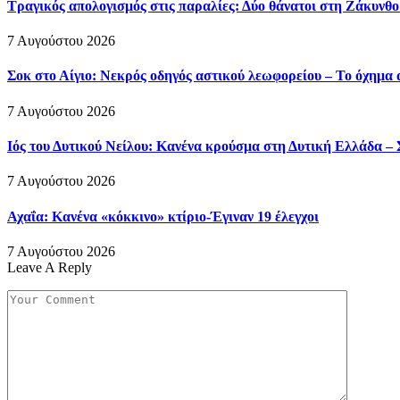
Τραγικός απολογισμός στις παραλίες: Δύο θάνατοι στη Ζάκυνθο 
7 Αυγούστου 2026
Σοκ στο Αίγιο: Νεκρός οδηγός αστικού λεωφορείου – Το όχημα
7 Αυγούστου 2026
Ιός του Δυτικού Νείλου: Κανένα κρούσμα στη Δυτική Ελλάδα – 
7 Αυγούστου 2026
Αχαΐα: Κανένα «κόκκινο» κτίριο-Έγιναν 19 έλεγχοι
7 Αυγούστου 2026
Leave A Reply