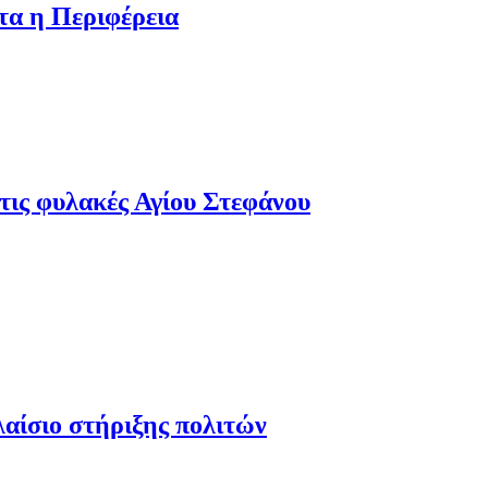
τα η Περιφέρεια
τις φυλακές Αγίου Στεφάνου
λαίσιο στήριξης πολιτών