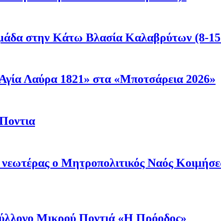
μάδα στην Κάτω Βλασία Καλαβρύτων (8-15
Αγία Λαύρα 1821» στα «Μποτσάρεια 2026»
 Ποντια
ι νεωτέρας ο Μητροπολιτικός Ναός Κοιμήσ
 Σύλλογο Μικρού Ποντιά «Η Πρόοδος»