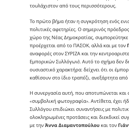
τουλάχιστον από τους περισσότερους.
Το πρώτο βήµα ήταν η συγκρότηση ενός εν
πολιτικές αφετηρίες. Ο σηµερινός πρόεδρο
χώρο της Νέας Δηµοκρατίας, συµπορεύτηκε
προέρχεται από το ΠΑΣΟΚ, αλλά και µε τον
αναφορές στον ΣΥΡΙΖΑ και την κεντροαριστ
Εµπορικών Συλλόγων). Αυτό το σχήµα δεν δ
ουσιαστικό χαρακτήρα: δείχνει ότι οι έµπορ
καθίσουν στο ίδιο τραπέζι, ανεξάρτητα από
Η συνεργασία αυτή, που αποτυπώνεται και σ
«συµβολική φωτογραφία». Αντίθετα, έχει ήδ
Συλλόγου επιδιώκει συναντήσεις µε πολιτι
ολοκληρωµένες προτάσεις και διεκδικεί συ
µε την
Άννα Διαµαντοπούλου
και τον
Γιά