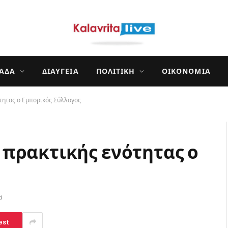
ΛΆΔΑ
ΔΙΑΎΓΕΙΑ
ΠΟΛΙΤΙΚΉ
ΟΙΚΟΝΟΜΊΑ
τητας ο Εμπορικός Σύλλογος
πρακτικής ενότητας ο
d
est