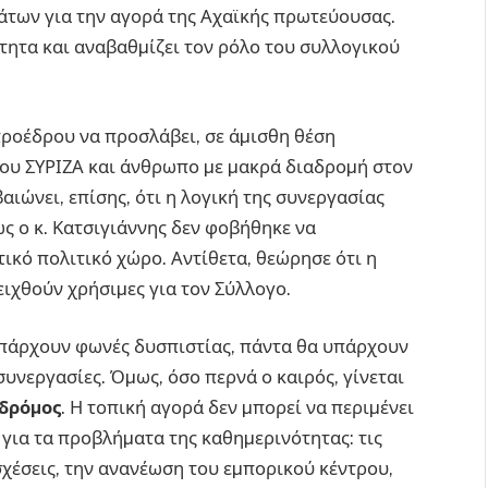
µάτων για την αγορά της Αχαϊκής πρωτεύουσας.
ότητα και αναβαθµίζει τον ρόλο του συλλογικού
 προέδρου να προσλάβει, σε άµισθη θέση
 του ΣΥΡΙΖΑ και άνθρωπο µε µακρά διαδροµή στον
αιώνει, επίσης, ότι η λογική της συνεργασίας
ώς ο κ. Κατσιγιάννης δεν φοβήθηκε να
ικό πολιτικό χώρο. Αντίθετα, θεώρησε ότι η
ιχθούν χρήσιµες για τον Σύλλογο.
υπάρχουν φωνές δυσπιστίας, πάντα θα υπάρχουν
συνεργασίες. Όµως, όσο περνά ο καιρός, γίνεται
 δρόµος
. Η τοπική αγορά δεν µπορεί να περιµένει
 για τα προβλήµατα της καθηµερινότητας: τις
σχέσεις, την ανανέωση του εµπορικού κέντρου,