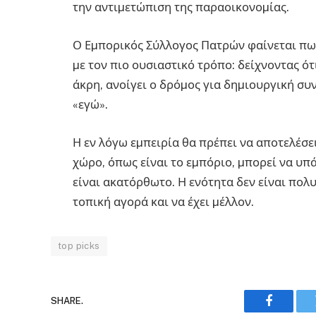
την αντιµετώπιση της παραοικονοµίας.
Ο Εµπορικός Σύλλογος Πατρών φαίνεται πως 
µε τον πιο ουσιαστικό τρόπο: δείχνοντας ότ
άκρη, ανοίγει ο δρόµος για δηµιουργική συν
«εγώ».
Η εν λόγω εµπειρία θα πρέπει να αποτελέσε
χώρο, όπως είναι το εµπόριο, µπορεί να υπά
είναι ακατόρθωτο. Η ενότητα δεν είναι πολυ
τοπική αγορά και να έχει µέλλον.
top picks
SHARE.
Faceboo