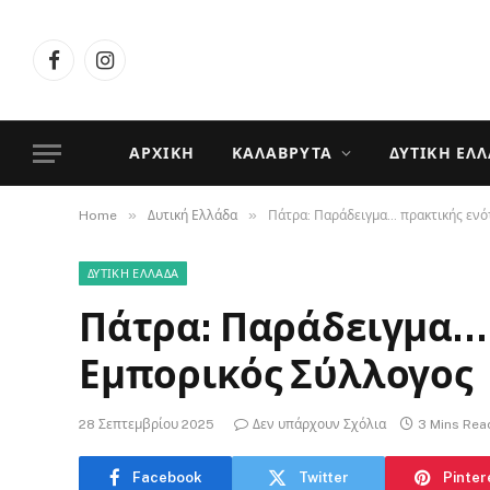
Facebook
Instagram
ΑΡΧΙΚΉ
ΚΑΛΆΒΡΥΤΑ
ΔΥΤΙΚΉ ΕΛ
»
»
Home
Δυτική Ελλάδα
Πάτρα: Παράδειγμα… πρακτικής ενό
ΔΥΤΙΚΉ ΕΛΛΆΔΑ
Πάτρα: Παράδειγμα… 
Εμπορικός Σύλλογος
28 Σεπτεμβρίου 2025
Δεν υπάρχουν Σχόλια
3 Mins Rea
Facebook
Twitter
Pinter