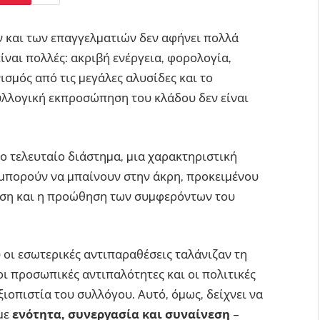
 και των επαγγελµατιών δεν αφήνει πολλά
ίναι πολλές: ακριβή ενέργεια, φορολογία,
σµός από τις µεγάλες αλυσίδες και το
συλλογική εκπροσώπηση του κλάδου δεν είναι
το τελευταίο διάστηµα, µια χαρακτηριστική
µπορούν να µπαίνουν στην άκρη, προκειµένου
πιση και η προώθηση των συµφερόντων του
υ οι εσωτερικές αντιπαραθέσεις ταλάνιζαν τη
οι προσωπικές αντιπαλότητες και οι πολιτικές
ξιοπιστία του συλλόγου. Αυτό, όµως, δείχνει να
 µε
ενότητα, συνεργασία και συναίνεση
–