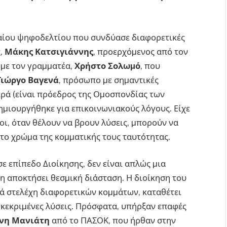
ιαίου ψηφοδελτίου που συνδύασε διαφορετικές
ς,
Μάκης Κατσιγιάννης
, προερχόµενος από τον
 µε τον γραµµατέα,
Χρήστο Σολωµό
, που
Γιώργο Βαγενά
, πρόσωπο µε σηµαντικές
ερά (είναι πρόεδρος της Οµοσπονδίας των
ηµιουργήθηκε για επικοινωνιακούς λόγους. Είχε
οι, όταν θέλουν να βρουν λύσεις, µπορούν να
 το χρώµα της κοµµατικής τους ταυτότητας.
ε επίπεδο Διοίκησης, δεν είναι απλώς µια
η αποκτήσει θεσµική διάσταση. Η διοίκηση του
κά στελέχη διαφορετικών κοµµάτων, καταθέτει
γκεκριµένες λύσεις. Πρόσφατα, υπήρξαν επαφές
ννη Μανιάτη
από το ΠΑΣΟΚ, που ήρθαν στην