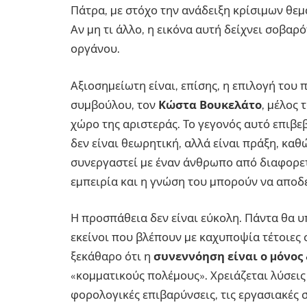
Πάτρα, µε στόχο την ανάδειξη κρίσιµων θε
Αν µη τι άλλο, η εικόνα αυτή δείχνει σοβαρ
οργάνου.
Αξιοσηµείωτη είναι, επίσης, η επιλογή του
συµβούλου, τον
Κώστα Βουκελάτο
, µέλος
χώρο της αριστεράς. Το γεγονός αυτό επιβεβ
δεν είναι θεωρητική, αλλά είναι πράξη, καθ
συνεργαστεί µε έναν άνθρωπο από διαφορετ
εµπειρία και η γνώση του µπορούν να αποδε
Η προσπάθεια δεν είναι εύκολη. Πάντα θα 
εκείνοι που βλέπουν µε καχυποψία τέτοιες 
ξεκάθαρο ότι η
συνεννόηση είναι ο µόνος
«κοµµατικούς πολέµους». Χρειάζεται λύσεις
φορολογικές επιβαρύνσεις, τις εργασιακές 