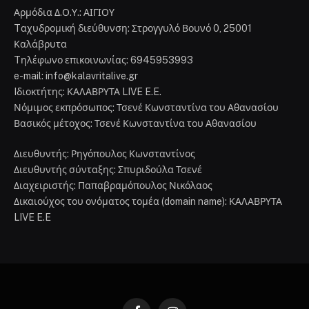
Αρμόδια Δ.Ο.Υ.: ΑΙΓΙΟΥ
Tαχυδρομική διεύθυνση: Στρογγυλό Βουνό 0, 25001
Καλάβρυτα
Tηλέφωνο επικοινωνίας: 6945953993
e-mail: info@kalavritalive.gr
Iδιοκτήτης: ΚΑΛΑΒΡΥΤΑ LIVE E.E.
Νόμιμος εκπρόσωπος: Τσενέ Κωνσταντίνα του Αθανασίου
Βασικός μέτοχος: Τσενέ Κωνσταντίνα του Αθανασίου
Διευθυντής: Ρηγόπουλος Κωνσταντίνος
Διευθυντής σύνταξης: Σπυριδούλα Τσενέ
Διαχειριστής: Παπαβραμόπουλος Νικόλαος
Δικαιούχος του ονόματος τομέα (domain name): ΚΑΛΑΒΡΥΤΑ
LIVE E.E