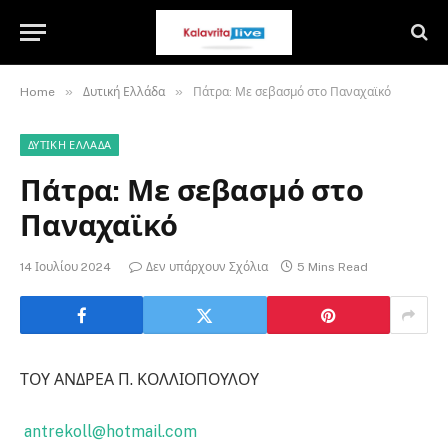
»
»
Home
Δυτική Ελλάδα
Πάτρα: Με σεβασμό στο Παναχαϊκό
ΔΥΤΙΚΉ ΕΛΛΆΔΑ
Πάτρα: Με σεβασμό στο
Παναχαϊκό
14 Ιουλίου 2024
Δεν υπάρχουν Σχόλια
5 Mins Read
ΤΟΥ ΑΝΔΡΕΑ Π. ΚΟΛΛΙΟΠΟΥΛΟΥ
antrekoll@hotmail.com