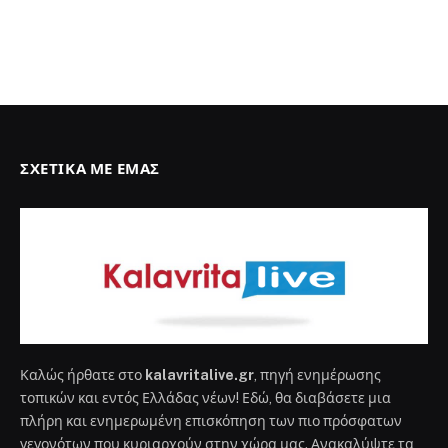
ΣΧΕΤΙΚΆ ΜΕ ΕΜΆΣ
Καλώς ήρθατε στο
kalavritalive.gr
, πηγή ενημέρωσης
τοπικών και εντός Ελλάδας νέων! Εδώ, θα διαβάσετε μια
πλήρη και ενημερωμένη επισκόπηση των πιο πρόσφατων
γεγονότων που κυριαρχούν στην χώρα μας. Ανακαλύψτε τα