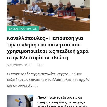
ΔΗΜΟΣ ΚΑΛΑΒΡΥΤΩΝ
Κανελλόπουλος – Παπουτσή για
την πώληση του ακινήτου που
χρησιμοποιείται ως παιδική χαρά
στην Κλειτορία σε ιδιώτη
5 Αυγούστου 2026
0
Ο επικεφαλής της αντιπολίτευσης του Δήμου
Καλαβρύτων Θανάσης Κανελλόπουλος κατ αρχήν
και εν συνεχεία η…
Προληπτικές εξετάσεις σε
απομακρυσμένες περιοχές –
Μικρός και Μεγάλος Ποντιάς