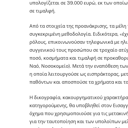
υπολογίζεται σε 39.000 ευρώ, εκ των οποίω
σε τιµαλφή.
Από τα στοιχεία της προανάκρισης, τα µέλ
συγκεκριµένη µεθοδολογία. Ειδικότερα, «έ
ρόλους, επικοινωνούσαν τηλεφωνικά µε ηλι
συγγενικού τους προσώπου σε τροχαίο ατύ
ποσό, κοσµήµατα και τιµαλφή σε προκαθορι
Ναό, Νοσοκοµείο). Μετά την εναπόθεση των
η οποία λειτουργούσε ως εισπράκτορας, µε
παθόντων και αποσπούσε τα χρήµατα και τ
Η δικογραφία, κακουργηµατικού χαρακτήρα,
κατηγορούµενης, θα υποβληθεί στον Εισαγ
όχηµα που χρησιµοποιούσε για τις µετακινή
για την ταυτοποίηση και των υπολοίπων µε