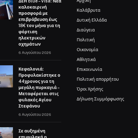
Αρχική
ΔΕΗ blue – Visa: Νέα
καλοκαιρινή
Καλάβρυτα
προσφορά με
επιβράβευση έως
Δυτική Ελλάδα
18€ τον μήνα για τη
Διαύγεια
φόρτιση
ηλεκτρικών
Πολιτική
οχημάτων
Οικονομία
6 Αυγούστου 2026
Αθλητικά
Κεφαλονιά:
Επικοινωνία
Προφυλακίστηκε ο
Πολιτική απορρήτου
44χρονος για τη
μεγάλη πυρκαγιά –
Όροι Χρήσης
Μεταφέρεται στις
Δήλωση Συμμόρφωσης
φυλακές Αγίου
Στεφάνου
6 Αυγούστου 2026
Σε αυξημένη
επιφυλακή η