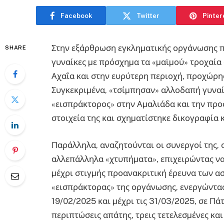
Facebook
Twitter
Pinter
Στην εξάρθρωση εγκληµατικής οργάνωσης π
SHARE
γυναίκες µε πρόσχηµα τα «µαϊµού» τροχαία
Αχαΐα και στην ευρύτερη περιοχή, προχώρη
Συγκεκριµένα, «τσίµπησαν» αλλοδαπή γυναίκ
«εισπράκτορος» στην Αµαλιάδα και την πρ
στοιχεία της και σχηµατίστηκε δικογραφία
Παράλληλα, αναζητούνται οι συνεργοί της, 
αλλεπάλληλα «χτυπήµατα», επιχειρώντας ν
µέχρι στιγµής προανακριτική έρευνα των α
«εισπράκτορας» της οργάνωσης, ενεργώντας
19/02/2025 και µέχρι τις 31/03/2025, σε Πά
περιπτώσεις απάτης, τρεις τετελεσµένες και 