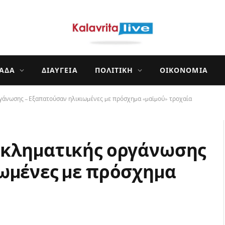
ΛΆΔΑ
ΔΙΑΎΓΕΙΑ
ΠΟΛΙΤΙΚΉ
ΟΙΚΟΝΟΜΊΑ
γάνωσης – Εξαπατούσαν ηλικιωµένες µε πρόσχηµα «µαϊµού» τροχαία
γκληµατικής οργάνωσης
ωµένες µε πρόσχηµα