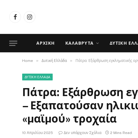
Facebook
Instagram
ΑΡΧΙΚΉ
ΚΑΛΆΒΡΥΤΑ
ΔΥΤΙΚΉ ΕΛ
»
»
Home
Δυτική Ελλάδα
Πάτρα: Εξάρθρωση εγκληµατικής ορ
ΔΥΤΙΚΉ ΕΛΛΆΔΑ
Πάτρα: Εξάρθρωση ε
– Εξαπατούσαν ηλικι
«µαϊµού» τροχαία
10 Απριλίου 2025
Δεν υπάρχουν Σχόλια
2 Mins Read