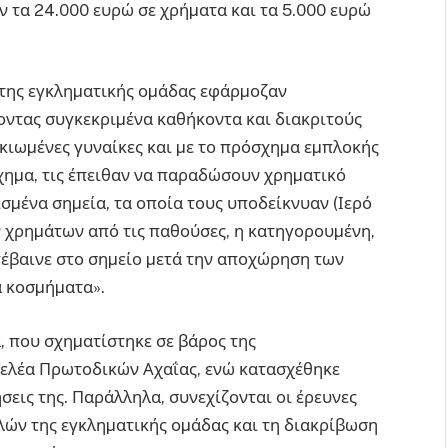
ν τα 24.000 ευρώ σε χρήµατα και τα 5.000 ευρώ
η της εγκληµατικής οµάδας εφάρµοζαν
χοντας συγκεκριµένα καθήκοντα και διακριτούς
κιωµένες γυναίκες και µε το πρόσχηµα εµπλοκής
χηµα, τις έπειθαν να παραδώσουν χρηµατικό
σµένα σηµεία, τα οποία τους υποδείκνυαν (Ιερό
 χρηµάτων από τις παθούσες, η κατηγορουµένη,
τέβαινε στο σηµείο µετά την αποχώρηση των
α κοσµήµατα».
 που σχηµατίστηκε σε βάρος της
γελέα Πρωτοδικών Αχαΐας, ενώ κατασχέθηκε
σεις της. Παράλληλα, συνεχίζονται οι έρευνες
λών της εγκληµατικής οµάδας και τη διακρίβωση