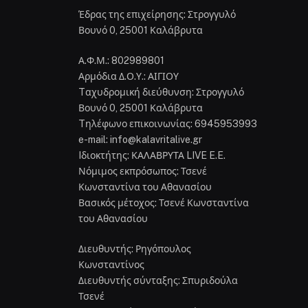
Έδρας της επιχείρησης: Στρογγυλό
Βουνό 0, 25001 Καλάβρυτα
Α.Φ.Μ.: 802989801
Αρμόδια Δ.Ο.Υ.: ΑΙΓΙΟΥ
Tαχυδρομική διεύθυνση: Στρογγυλό
Βουνό 0, 25001 Καλάβρυτα
Tηλέφωνο επικοινωνίας: 6945953993
e-mail: info@kalavritalive.gr
Iδιοκτήτης: ΚΑΛΑΒΡΥΤΑ LIVE E.E.
Νόμιμος εκπρόσωπος: Τσενέ
Κωνσταντίνα του Αθανασίου
Βασικός μέτοχος: Τσενέ Κωνσταντίνα
του Αθανασίου
Διευθυντής: Ρηγόπουλος
Κωνσταντίνος
Διευθυντής σύνταξης: Σπυριδούλα
Τσενέ