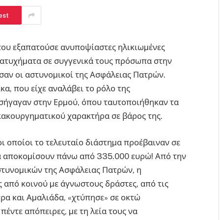
est
ου εξαπατούσε ανυποψίαστες ηλικιωµένες
 ατυχήµατα σε συγγενικά τους πρόσωπα στην
σαν οι αστυνοµικοί της Ασφάλειας Πατρών.
α, που είχε αναλάβει το ρόλο της
οσήγαγαν στην Ερµού, όπου ταυτοποιήθηκαν τα
 κακουργηµατικού χαρακτήρα σε βάρος της.
οι οποίοι το τελευταίο διάστηµα προέβαιναν σε
α αποκοµίσουν πάνω από 335.000 ευρώ! Από την
στυνοµικών της Ασφάλειας Πατρών, η
 από κοινού µε άγνωστους δράστες, από τις
τρα και Αµαλιάδα, «χτύπησε» σε οκτώ
πέντε απόπειρες, µε τη λεία τους να