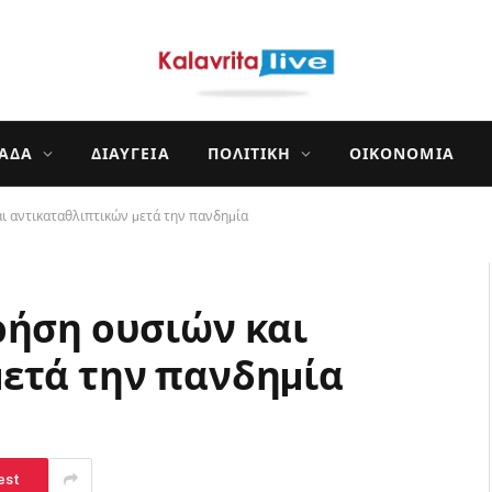
ΛΆΔΑ
ΔΙΑΎΓΕΙΑ
ΠΟΛΙΤΙΚΉ
ΟΙΚΟΝΟΜΊΑ
ι αντικαταθλιπτικών µετά την πανδηµία
ρήση ουσιών και
ετά την πανδηµία
est