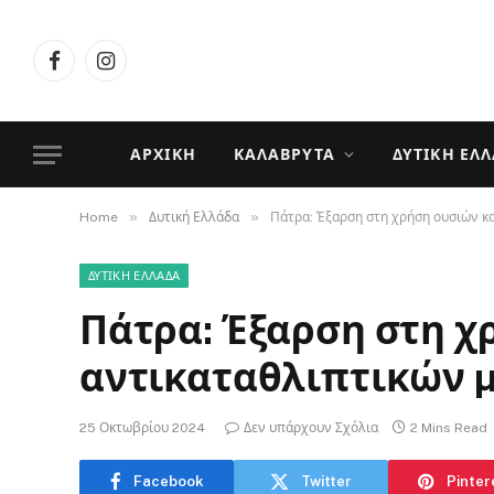
Facebook
Instagram
ΑΡΧΙΚΉ
ΚΑΛΆΒΡΥΤΑ
ΔΥΤΙΚΉ ΕΛ
»
»
Home
Δυτική Ελλάδα
Πάτρα: Έξαρση στη χρήση ουσιών κα
ΔΥΤΙΚΉ ΕΛΛΆΔΑ
Πάτρα: Έξαρση στη χ
αντικαταθλιπτικών µ
25 Οκτωβρίου 2024
Δεν υπάρχουν Σχόλια
2 Mins Read
Facebook
Twitter
Pinter