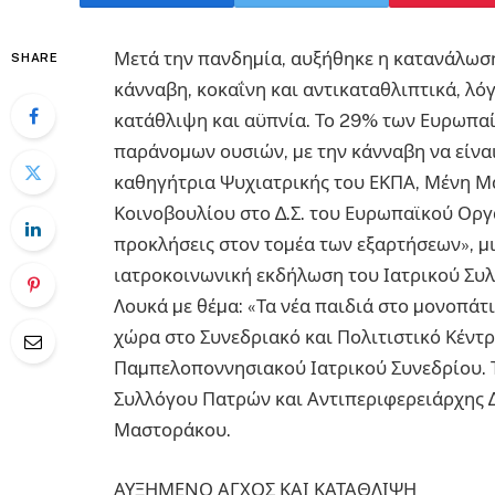
Μετά την πανδηµία, αυξήθηκε η κατανάλωση
SHARE
κάνναβη, κοκαΐνη και αντικαταθλιπτικά, λ
κατάθλιψη και αϋπνία. Το 29% των Ευρωπαίω
παράνοµων ουσιών, µε την κάνναβη να είναι
καθηγήτρια Ψυχιατρικής του ΕΚΠΑ, Μένη 
Κοινοβουλίου στο ∆.Σ. του Ευρωπαϊκού Οργα
προκλήσεις στον τοµέα των εξαρτήσεων», µ
ιατροκοινωνική εκδήλωση του Ιατρικού Συλ
Λουκά µε θέµα: «Τα νέα παιδιά στο µονοπάτ
χώρα στο Συνεδριακό και Πολιτιστικό Κέντ
Παµπελοποννησιακού Ιατρικού Συνεδρίου. Τ
Συλλόγου Πατρών και Αντιπεριφερειάρχης ∆
Μαστοράκου.
ΑΥΞΗΜΕΝΟ ΑΓΧΟΣ ΚΑΙ ΚΑΤΑΘΛΙΨΗ