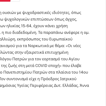
 ουσιών µε ψυχοδραστικές ιδιότητες, όπως
όγω ψυχολογικών επιπτώσεων όπως άγχος,
ν ηλικίας 15-64, έχουν κάνει χρήση
 η πιο διαδεδοµένη. Τα παραπάνω ανέφερε η oµ.
Μαλλιώρη, εκπρόσωπος του Ευρωπαϊκού
νισµού για τα Ναρκωτικά µε θέµα: «Οι νέες
ιλώντας στην εξαιρετικά επιτυχηµένη
λόγου Πατρών για τον εορτασµό του Αγίου
ι της ζωής στη µετά COVID εποχή» που έλαβε
ρο Πανεπιστηµίου Πατρών στα πλαίσια του 14ου
ον συντονισµό είχε η Πρόεδρος Ιατρικού
ηµόσιας Υγείας Περιφέρειας ∆υτ. Ελλάδας, Άννα