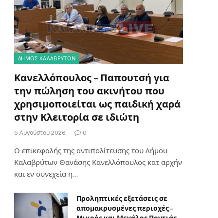
ΔΗΜΟΣ ΚΑΛΑΒΡΥΤΩΝ
Κανελλόπουλος – Παπουτσή για
την πώληση του ακινήτου που
χρησιμοποιείται ως παιδική χαρά
στην Κλειτορία σε ιδιώτη
5 Αυγούστου 2026
0
Ο επικεφαλής της αντιπολίτευσης του Δήμου
Καλαβρύτων Θανάσης Κανελλόπουλος κατ αρχήν
και εν συνεχεία η…
Προληπτικές εξετάσεις σε
απομακρυσμένες περιοχές –
Μικρός και Μεγάλος Ποντιάς