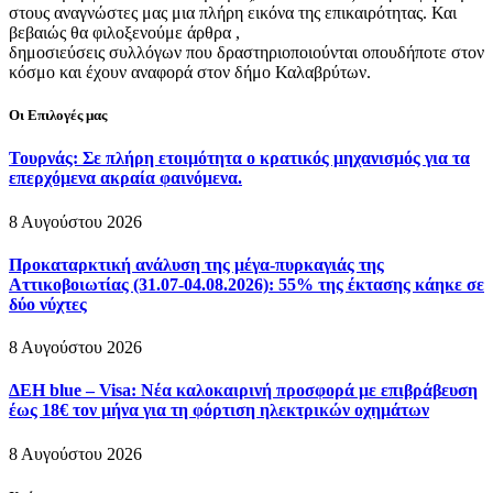
στους αναγνώστες μας μια πλήρη εικόνα της επικαιρότητας. Και
βεβαιώς θα φιλοξενούμε άρθρα ,
δημοσιεύσεις συλλόγων που δραστηριοποιούνται οπουδήποτε στον
κόσμο και έχουν αναφορά στον δήμο Καλαβρύτων.
Οι Επιλογές μας
Τουρνάς: Σε πλήρη ετοιμότητα ο κρατικός μηχανισμός για τα
επερχόμενα ακραία φαινόμενα.
8 Αυγούστου 2026
Προκαταρκτική ανάλυση της μέγα-πυρκαγιάς της
Αττικοβοιωτίας (31.07-04.08.2026): 55% της έκτασης κάηκε σε
δύο νύχτες
8 Αυγούστου 2026
ΔΕΗ blue – Visa: Νέα καλοκαιρινή προσφορά με επιβράβευση
έως 18€ τον μήνα για τη φόρτιση ηλεκτρικών οχημάτων
8 Αυγούστου 2026