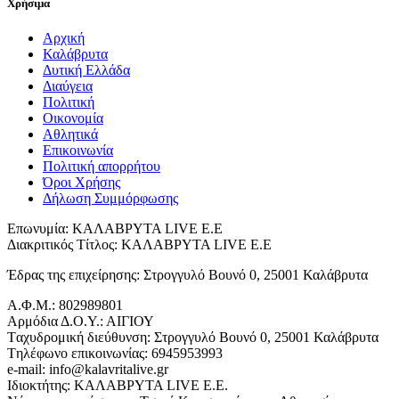
Χρήσιμα
Αρχική
Καλάβρυτα
Δυτική Ελλάδα
Διαύγεια
Πολιτική
Οικονομία
Αθλητικά
Επικοινωνία
Πολιτική απορρήτου
Όροι Χρήσης
Δήλωση Συμμόρφωσης
Επωνυμία: ΚΑΛΑΒΡΥΤΑ LIVE Ε.Ε
Διακριτικός Τίτλος: ΚΑΛΑΒΡΥΤΑ LIVE E.E
Έδρας της επιχείρησης: Στρογγυλό Βουνό 0, 25001 Καλάβρυτα
Α.Φ.Μ.: 802989801
Αρμόδια Δ.Ο.Υ.: ΑΙΓΙΟΥ
Tαχυδρομική διεύθυνση: Στρογγυλό Βουνό 0, 25001 Καλάβρυτα
Tηλέφωνο επικοινωνίας: 6945953993
e-mail: info@kalavritalive.gr
Iδιοκτήτης: ΚΑΛΑΒΡΥΤΑ LIVE E.E.