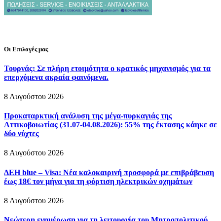
Οι Επιλογές μας
Τουρνάς: Σε πλήρη ετοιμότητα ο κρατικός μηχανισμός για τα
επερχόμενα ακραία φαινόμενα.
8 Αυγούστου 2026
Προκαταρκτική ανάλυση της μέγα-πυρκαγιάς της
Αττικοβοιωτίας (31.07-04.08.2026): 55% της έκτασης κάηκε σε
δύο νύχτες
8 Αυγούστου 2026
ΔΕΗ blue – Visa: Νέα καλοκαιρινή προσφορά με επιβράβευση
έως 18€ τον μήνα για τη φόρτιση ηλεκτρικών οχημάτων
8 Αυγούστου 2026
Νεώτερη ενημέρωση για τη λειτουργία του Μητροπολιτικού