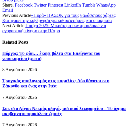
Share.
Facebook
Twitter
Pinterest
LinkedIn
Tumblr
WhatsApp
Email
Previous Article
«Πυρά» ΠΑΣΟΚ για τους θαλάσσιους χάρτες:
Κατηγορεί την κυβέρνηση για καθυστερήσεις και υποκρισία
Next Article
Πάσχα 2025: Μικρότερη των προσδοκιών η
αγοραστική κίνηση στην Πάτρα
Related
Posts
Πύργος: Το φίδι… έκοβε βόλτα στα Επείγοντα του
νοσοκομείου (φωτο)
8 Αυγούστου 2026
Τραγικός απολογισμός στις παραλίες: Δύο θάνατοι στη
Ζάκυνθο και ένας στην Ιτέα
7 Αυγούστου 2026
Σοκ στο Αίγιο: Νεκρός οδηγός αστικού λεωφορείου – Το όχημα
ακυβέρνητο προκάλεσε ζημιές
7 Αυγούστου 2026