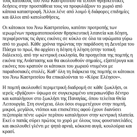
τους κατοίκους του Άνω Καστριτσίου να τελούν θρησκευτικές
δεήσεις στην προσπάθεια τους να προφυλάξουν το χωριό από
κάποια καταστροφή. Άλλοι λένε από λοιμό ή διάφορες επιδημίες
και άλλοι από κατολισθήσεις.
Οι κάτοικοι του Άνω Καστριτσίου, κατόπιν προτροπής των
ιερωμένων πραγματοποιούσαν θρησκευτική λιτανεία και δέηση,
περιφέροντας τις άγιες εικόνες σε κύκλο σε όλα τα υψώματα γύρω
από το χωριό. Κάθε χρόνια τηρώντας την παράδοση τη Δευτέρα του
Πάσχα το πρωί, θα αρχίσει η δέηση ή λέηση (στην τοπική
διάλεκτο), από την κεντρική εκκλησία, θα προηγείται της πομπής η
εικόνα της Ανάστασης και θα ακολουθούν σημαίες, εξαπτέρυγα και
εικόνες που κρατούν οι κάτοικοι του χωριού ντυμένοι με
παραδοσιακές στολές. Καθ’ όλη τη διάρκεια της πομπής οι κάτοικοι
του Άνω Καστριτσίου θα επικαλούνται το «Κύριε Ελέησον».
Η πομπή ακολουθεί περιμετρική διαδρομή σε κάθε ξωκλήσι, οι
ιερείς «βγάζουν» ύψωμα σε συγκεκριμένο υπεραιωνόβιο δέντρο
και καταλήγουν στο ξωκλήσι της Παναγίας, όπου τελείται Θεία
Λειτουργία. Στη συνέχεια, όλοι όσοι συμμετέχουν στην πομπή,
μικροί, μεγάλοι, ντόπιοι και επισκέπτες αφού έχουν διανύσει
πεζοπορία πέντε ωρών περίπου καταλήγουν στην κεντρική πλατεία.
Εκεί ο παπάς σύρει πρώτος το χορό με όλους τους φουστανελάδες
και ακολουθεί γλέντι με ψητά αρνιά, κόκκινα αυγά, κουλούρια και
κρασί.