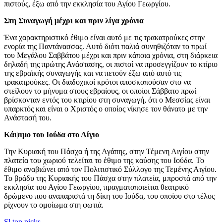
πιστούς, έξω από την εκκλησία του Αγίου Γεωργίου.
Στη Συναγωγή μέχρι και πριν λίγα χρόνια
Ένα χαρακτηριστικό έθιμο είναι αυτό με τις τρακατρούκες στην
ενορία της Παντάνασσας. Αυτό διότι παλιά συνηθιζόταν το πρωί
του Μεγάλου Σαββάτου μέχρι και πριν κάποια χρόνια, στη διάρκεια
δηλαδή της πρώτης Ανάστασης, οι πιστοί να προσεγγίζουν το κτίριο
της εβραϊκής συναγωγής και να πετούν έξω από αυτό τις
τρακατρούκες. Οι διαδοχικοί κρότοι αποσκοπούσαν στο να
στείλουν το μήνυμα στους εβραίους, οι οποίοι Σάββατο πρωί
βρίσκονταν εντός του κτιρίου στη συναγωγή, ότι ο Μεσσίας είναι
υπαρκτός και είναι ο Χριστός ο οποίος νίκησε τον θάνατο με την
Ανάστασή του.
Κάψιμο του Ιούδα στο Αίγιο
Την Κυριακή του Πάσχα ή της Αγάπης, στην Τέμενη Αιγίου στην
πλατεία του χωριού τελείται το έθιμο της καύσης του Ιούδα. Το
έθιμο αναβιώνει από τον Πολιτιστικό Σύλλογο της Τεμένης Αιγίου.
Το βράδυ της Κυριακής του Πάσχα στην πλατεία, μπροστά από την
εκκλησία του Αγίου Γεωργίου, πραγματοποιείται θεατρικό
δρώμενο που αναπαριστά τη δίκη του Ιούδα, του οποίου στο τέλος
ρίχνουν το ομοίωμα στη φωτιά.
Sl
top picks