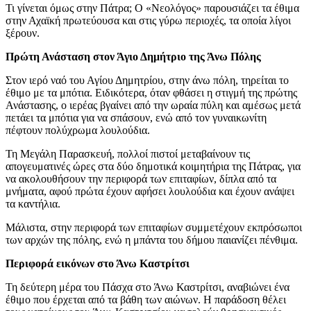
Τι γίνεται όμως στην Πάτρα; Ο «Νεολόγος» παρουσιάζει τα έθιμα
στην Αχαϊκή πρωτεύουσα και στις γύρω περιοχές, τα οποία λίγοι
ξέρουν.
Πρώτη Ανάσταση στον Άγιο Δημήτριο της Άνω Πόλης
Στον ιερό ναό του Αγίου Δημητρίου, στην άνω πόλη, τηρείται το
έθιμο με τα μπότια. Ειδικότερα, όταν φθάσει η στιγμή της πρώτης
Ανάστασης, ο ιερέας βγαίνει από την ωραία πύλη και αμέσως μετά
πετάει τα μπότια για να σπάσουν, ενώ από τον γυναικωνίτη
πέφτουν πολύχρωμα λουλούδια.
Τη Μεγάλη Παρασκευή, πολλοί πιστοί μεταβαίνουν τις
απογευματινές ώρες στα δύο δημοτικά κοιμητήρια της Πάτρας, για
να ακολουθήσουν την περιφορά των επιταφίων, δίπλα από τα
μνήματα, αφού πρώτα έχουν αφήσει λουλούδια και έχουν ανάψει
τα καντήλια.
Μάλιστα, στην περιφορά των επιταφίων συμμετέχουν εκπρόσωποι
των αρχών της πόλης, ενώ η μπάντα του δήμου παιανίζει πένθιμα.
Περιφορά εικόνων στο Άνω Καστρίτσι
Τη δεύτερη μέρα του Πάσχα στο Άνω Καστρίτσι, αναβιώνει ένα
έθιμο που έρχεται από τα βάθη των αιώνων. Η παράδοση θέλει