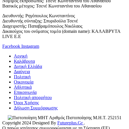
Νόμιμος εκπρόσωπος: Τσενέ Κωνσταντίνα του Αθανασίου
Βασικός μέτοχος: Τσενέ Κωνσταντίνα του Αθανασίου
Διευθυντής: Ρηγόπουλος Κωνσταντίνος
Διευθυντής σύνταξης: Σπυριδούλα Τσενέ
Διαχειριστής: Παπαβραμόπουλος Νικόλαος
Δικαιούχος του ονόματος τομέα (domain name): ΚΑΛΑΒΡΥΤΑ
LIVE E.E
Facebook
Instagram
Αρχική
Καλάβρυτα
Δυτική Ελλάδα
Διαύγεια
Πολιτική
Οικονομία
Αθλητικά
Επικοινωνία
Πολιτική απορρήτου
Όροι Χρήσης
Δήλωση Συμμόρφωσης
Αριθμός Πιστοποίησης Μ.Η.Τ. 252151
Copyright 2024 Designed By
Futureplus.Gr
.
Ο παρών ιστότοπος συμμορφώνονται με τη Σύσταση (ΕΕ)