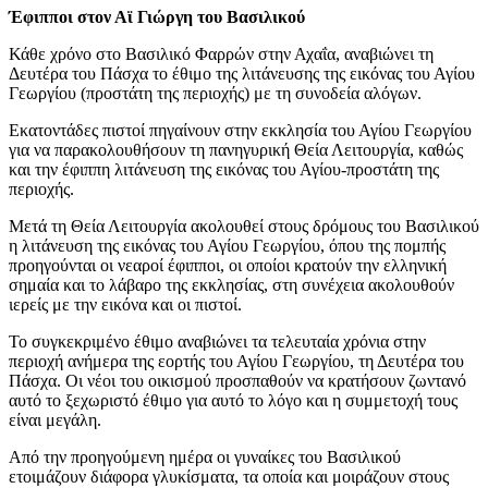
Έφιπποι στον Αϊ Γιώργη του Βασιλικού
Κάθε χρόνο στο Βασιλικό Φαρρών στην Αχαΐα, αναβιώνει τη
Δευτέρα του Πάσχα το έθιμο της λιτάνευσης της εικόνας του Αγίου
Γεωργίου (προστάτη της περιοχής) με τη συνοδεία αλόγων.
Εκατοντάδες πιστοί πηγαίνουν στην εκκλησία του Αγίου Γεωργίου
για να παρακολουθήσουν τη πανηγυρική Θεία Λειτουργία, καθώς
και την έφιππη λιτάνευση της εικόνας του Αγίου-προστάτη της
περιοχής.
Μετά τη Θεία Λειτουργία ακολουθεί στους δρόμους του Βασιλικού
η λιτάνευση της εικόνας του Αγίου Γεωργίου, όπου της πομπής
προηγούνται οι νεαροί έφιπποι, οι οποίοι κρατούν την ελληνική
σημαία και το λάβαρο της εκκλησίας, στη συνέχεια ακολουθούν
ιερείς με την εικόνα και οι πιστοί.
Το συγκεκριμένο έθιμο αναβιώνει τα τελευταία χρόνια στην
περιοχή ανήμερα της εορτής του Αγίου Γεωργίου, τη Δευτέρα του
Πάσχα. Οι νέοι του οικισμού προσπαθούν να κρατήσουν ζωντανό
αυτό το ξεχωριστό έθιμο για αυτό το λόγο και η συμμετοχή τους
είναι μεγάλη.
Από την προηγούμενη ημέρα οι γυναίκες του Βασιλικού
ετοιμάζουν διάφορα γλυκίσματα, τα οποία και μοιράζουν στους