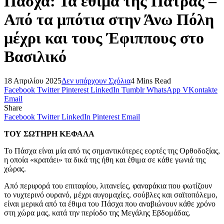
Πάσχα: Τα έθιμα της Πάτρας –
Από τα μπότια στην Άνω Πόλη
μέχρι και τους Έφιππους στο
Βασιλικό
18 Απριλίου 2025
Δεν υπάρχουν Σχόλια
4 Mins Read
Facebook
Twitter
Pinterest
LinkedIn
Tumblr
WhatsApp
VKontakte
Email
Share
Facebook
Twitter
LinkedIn
Pinterest
Email
ΤΟΥ ΣΩΤΗΡΗ ΚΕΦΑΛΑ
Το Πάσχα είναι μία από τις σημαντικότερες εορτές της Ορθοδοξίας,
η οποία «κρατάει» τα δικά της ήθη και έθιμα σε κάθε γωνιά της
χώρας.
Από περιφορά του επιταφίου, λιτανείες, φαναράκια που φωτίζουν
το νυχτερινό ουρανό, μέχρι αυγομαχίες, σούβλες και σαϊτοπόλεμο,
είναι μερικά από τα έθιμα του Πάσχα που αναβιώνουν κάθε χρόνο
στη χώρα μας, κατά την περίοδο της Μεγάλης Εβδομάδας.