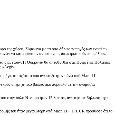
λευρά της χώρας. Σύμφωνα με τα όσα δήλωσαν πηγές των ένοπλων
ικανών να καταρρίπτουν αντίστοιχους διηπειρωτικούς πυραύλους.
 τα διαθέτουν. Η Ουκρανία θα απευθυνθεί στις Ηνωμένες Πολιτείες
ς «Aegis».
 η μέγιστη ταχύτητα που ανέπτυξε ήταν πάνω από Mach 11.
νεκούς υπερηχητικό βαλλιστικό πύραυλο με την ονομασία
του στην πόλη Ντνίπρο ήταν 15 λεπτά», ανέφερε σε δήλωσή της η
αδρομής του ήταν μεγαλύτερη από Mach 11». Η HUR πρόσθεσε ότι το