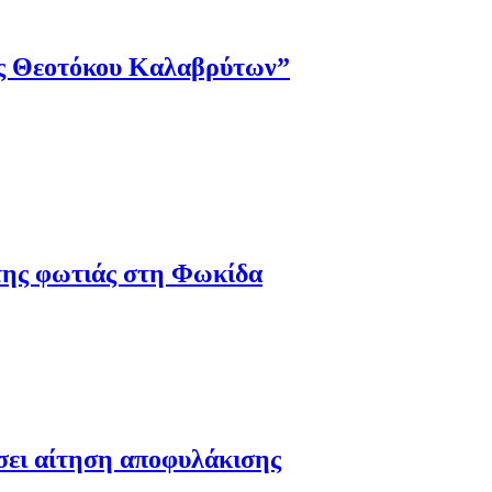
ης Θεοτόκου Καλαβρύτων”
 της φωτιάς στη Φωκίδα
έσει αίτηση αποφυλάκισης