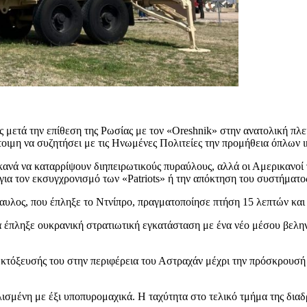
ς μετά την επίθεση της Ρωσίας με τον «Oreshnik» στην ανατολική π
τοιμη να συζητήσει με τις Ηνωμένες Πολιτείες την προμήθεια όπλων 
ικανά να καταρρίψουν διηπειρωτικούς πυραύλους, αλλά οι Αμερικανοί
 για τον εκσυγχρονισμό των «Patriots» ή την απόκτηση του συστήματο
αυλος, που έπληξε το Ντνίπρο, πραγματοποίησε πτήση 15 λεπτών και
 έπληξε ουκρανική στρατιωτική εγκατάσταση με ένα νέο μέσου βελη
εκτόξευσής του στην περιφέρεια του Αστραχάν μέχρι την πρόσκρουσή 
λισμένη με έξι υποπυρομαχικά. Η ταχύτητα στο τελικό τμήμα της δι