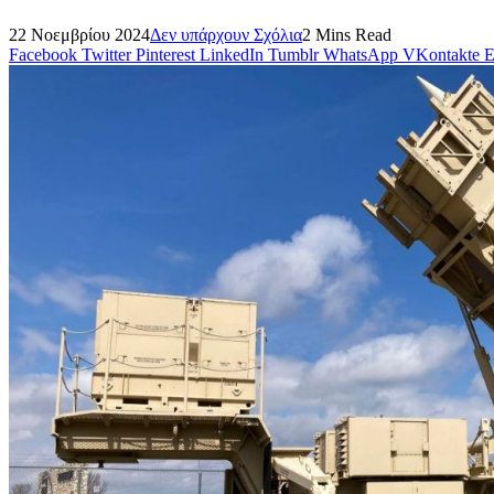
22 Νοεμβρίου 2024
Δεν υπάρχουν Σχόλια
2 Mins Read
Facebook
Twitter
Pinterest
LinkedIn
Tumblr
WhatsApp
VKontakte
E