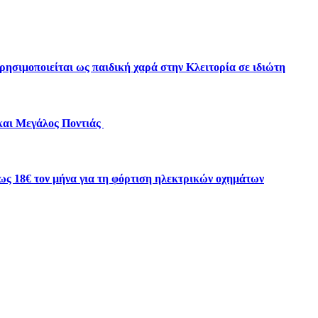
ησιμοποιείται ως παιδική χαρά στην Κλειτορία σε ιδιώτη
 και Μεγάλος Ποντιάς
ως 18€ τον μήνα για τη φόρτιση ηλεκτρικών οχημάτων