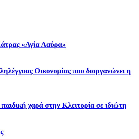
άτρας «Αγία Λαύρα»
λληλέγγυας Οικονομίας που διοργανώνει η
παιδική χαρά στην Κλειτορία σε ιδιώτη
άς