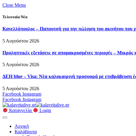
Close Menu
Τελευταία Νέα
Κανελλόπουλος – Παπουτσή για την πώληση του ακινήτου που χρ
5 Αυγούστου 2026
Προληπτικές εξετάσεις σε απομακρυσμένες περιοχές – Μικρός
5 Αυγούστου 2026
ΔΕΗ blue – Visa: Νέα καλοκαιρινή προσφορά με επιβράβευση έ
5 Αυγούστου 2026
Facebook
Instagram
Facebook
Instagram
Καταγγελία
Login
Αρχική
Καλάβρυτα