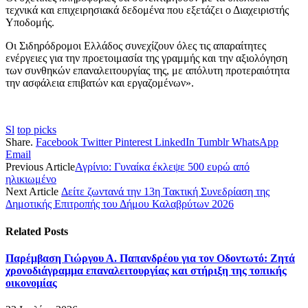
τεχνικά και επιχειρησιακά δεδομένα που εξετάζει ο Διαχειριστής
Υποδομής.
Οι Σιδηρόδρομοι Ελλάδος συνεχίζουν όλες τις απαραίτητες
ενέργειες για την προετοιμασία της γραμμής και την αξιολόγηση
των συνθηκών επαναλειτουργίας της, με απόλυτη προτεραιότητα
την ασφάλεια επιβατών και εργαζομένων».
Sl
top picks
Share.
Facebook
Twitter
Pinterest
LinkedIn
Tumblr
WhatsApp
Email
Previous Article
Αγρίνιο: Γυναίκα έκλεψε 500 ευρώ από
ηλικιωμένο
Next Article
Δείτε ζωντανά την 13η Τακτική Συνεδρίαση της
Δημοτικής Επιτροπής του Δήμου Καλαβρύτων 2026
Related
Posts
Παρέμβαση Γιώργου Α. Παπανδρέου για τον Οδοντωτό: Ζητά
χρονοδιάγραμμα επαναλειτουργίας και στήριξη της τοπικής
οικονομίας