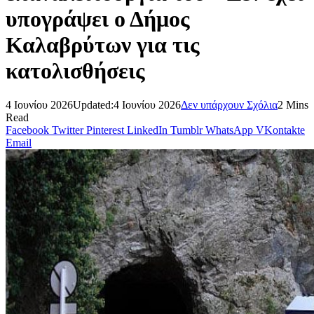
υπογράψει ο Δήμος
Καλαβρύτων για τις
κατολισθήσεις
4 Ιουνίου 2026
Updated:
4 Ιουνίου 2026
Δεν υπάρχουν Σχόλια
2 Mins
Read
Facebook
Twitter
Pinterest
LinkedIn
Tumblr
WhatsApp
VKontakte
Email