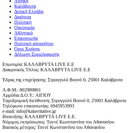
Αρχική
Καλάβρυτα
Δυτική Ελλάδα
Διαύγεια
Πολιτική
Οικονομία
Αθλητικά
Επικοινωνία
Πολιτική απορρήτου
Όροι Χρήσης
Δήλωση Συμμόρφωσης
Επωνυμία: ΚΑΛΑΒΡΥΤΑ LIVE Ε.Ε
Διακριτικός Τίτλος: ΚΑΛΑΒΡΥΤΑ LIVE E.E
Έδρας της επιχείρησης: Στρογγυλό Βουνό 0, 25001 Καλάβρυτα
Α.Φ.Μ.: 802989801
Αρμόδια Δ.Ο.Υ.: ΑΙΓΙΟΥ
Tαχυδρομική διεύθυνση: Στρογγυλό Βουνό 0, 25001 Καλάβρυτα
Tηλέφωνο επικοινωνίας: 6945953993
e-mail: info@kalavritalive.gr
Iδιοκτήτης: ΚΑΛΑΒΡΥΤΑ LIVE E.E.
Νόμιμος εκπρόσωπος: Τσενέ Κωνσταντίνα του Αθανασίου
Βασικός μέτοχος: Τσενέ Κωνσταντίνα του Αθανασίου