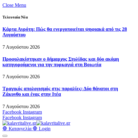
Close Menu
Τελευταία Νέα
Κάρτα Αγρότη: Πώς θα ενεργοποιείται ψηφιακά από τις 28
Αυγούστου
7 Αυγούστου 2026
Προφυλακίστηκαν ο δήμαρχος Στυλίδας και δύο ακόμη
κατηγορούμενοι για την πυρκαγιά στη Βοιωτία
7 Αυγούστου 2026
Τραγικός απολογισμός στις παραλίες: Δύο θάνατοι στη
Ζάκυνθο και ένας στην Ιτέα
7 Αυγούστου 2026
Facebook
Instagram
Facebook
Instagram
🛑 Καταγγελία 🛑
Login