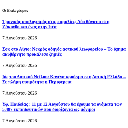
Οι Επιλογές μας
Τραγικός απολογισμός στις παραλίες: Δύο θάνατοι στη
Ζάκυνθο και ένας στην Ιτέα
7 Αυγούστου 2026
Σοκ στο Αίγιο: Νεκρός οδηγός αστικού λεωφορείου – Το όχημα
ακυβέρνητο προκάλεσε ζημιές
7 Αυγούστου 2026
Ιός του Δυτικού Νείλου: Κανένα κρούσμα στη Δυτική Ελλάδα –
Σε πλήρη ετοιμότητα η Περιφέρεια
7 Αυγούστου 2026
Υφ. Παιδείας : 11 με 12 Αυγούστου θα έχουμε τα ονόματα των
5.487 εκπαιδευτικών που διορίζοντα ως μόνιμοι
7 Αυγούστου 2026