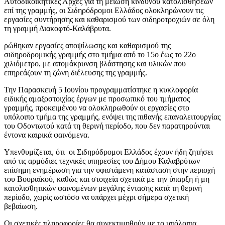
Αυτοδικοικητικές Αρχές για τη μείωση κινδύνου κατολισθήσεων
επί της γραμμής, οι Σιδηρόδρομοι Ελλάδος ολοκληρώνουν τις
εργασίες συντήρησης και καθαρισμού των σιδηροτροχιών σε όλη
τη γραμμή Διακοφτό-Καλάβρυτα.
ρώθηκαν εργασίες αποψίλωσης και καθαρισμού της
σιδηροδρομικής γραμμής στο τμήμα από το 15ο έως το 22ο
χιλιόμετρο, με απομάκρυνση βλάστησης και υλικών που
επηρεάζουν τη ζώνη διέλευσης της γραμμής.
Την Παρασκευή 5 Ιουνίου προγραμματίστηκε η κυκλοφορία
ειδικής αμαξοστοιχίας έργων με προσωπικό του τμήματος
γραμμής, προκειμένου να ολοκληρωθούν οι εργασίες στο
υπόλοιπο τμήμα της γραμμής, ενόψει της πιθανής επαναλειτουργίας
του Οδοντωτού κατά τη θερινή περίοδο, που δεν παρατηρούνται
έντονα καιρικά φαινόμενα.
Υπενθυμίζεται, ότι οι Σιδηρόδρομοι Ελλάδος έχουν ήδη ζητήσει
από τις αρμόδιες τεχνικές υπηρεσίες του Δήμου Καλαβρύτων
επίσημη ενημέρωση για την υφιστάμενη κατάσταση στην περιοχή
του Βουραϊκού, καθώς και στοιχεία σχετικά με την ύπαρξη ή μη
κατολισθητικών φαινομένων μεγάλης έντασης κατά τη θερινή
περίοδο, χωρίς ωστόσο να υπάρχει μέχρι σήμερα σχετική
βεβαίωση.
Οι σχετικές πληροφορίες θα συνεκτιμηθούν με τα υπόλοιπα