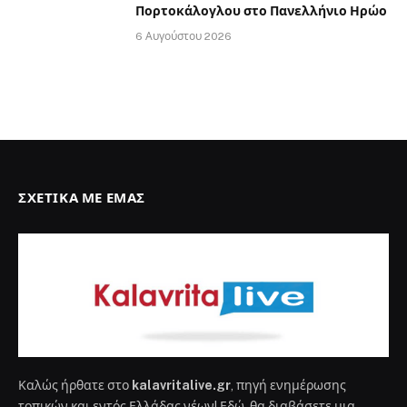
Πορτοκάλογλου στο Πανελλήνιο Ηρώο
6 Αυγούστου 2026
ΣΧΕΤΙΚΆ ΜΕ ΕΜΆΣ
Καλώς ήρθατε στο
kalavritalive.gr
, πηγή ενημέρωσης
τοπικών και εντός Ελλάδας νέων! Εδώ, θα διαβάσετε μια