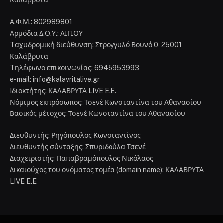
Καλάβρυτα
Α.Φ.Μ.: 802989801
Αρμόδια Δ.Ο.Υ.: ΑΙΓΙΟΥ
Tαχυδρομική διεύθυνση: Στρογγυλό Βουνό 0, 25001
Καλάβρυτα
Tηλέφωνο επικοινωνίας: 6945953993
e-mail: info@kalavritalive.gr
Iδιοκτήτης: ΚΑΛΑΒΡΥΤΑ LIVE E.E.
Νόμιμος εκπρόσωπος: Τσενέ Κωνσταντίνα του Αθανασίου
Βασικός μέτοχος: Τσενέ Κωνσταντίνα του Αθανασίου
Διευθυντής: Ρηγόπουλος Κωνσταντίνος
Διευθυντής σύνταξης: Σπυριδούλα Τσενέ
Διαχειριστής: Παπαβραμόπουλος Νικόλαος
Δικαιούχος του ονόματος τομέα (domain name): ΚΑΛΑΒΡΥΤΑ
LIVE E.E