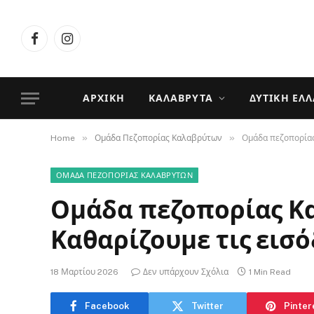
Facebook
Instagram
ΑΡΧΙΚΉ
ΚΑΛΆΒΡΥΤΑ
ΔΥΤΙΚΉ ΕΛ
»
»
Home
Ομάδα Πεζοπορίας Καλαβρύτων
Ομάδα πεζοπορίας
ΟΜΆΔΑ ΠΕΖΟΠΟΡΊΑΣ ΚΑΛΑΒΡΎΤΩΝ
Ομάδα πεζοπορίας Κ
Καθαρίζουμε τις εισ
18 Μαρτίου 2026
Δεν υπάρχουν Σχόλια
1 Min Read
Facebook
Twitter
Pinter