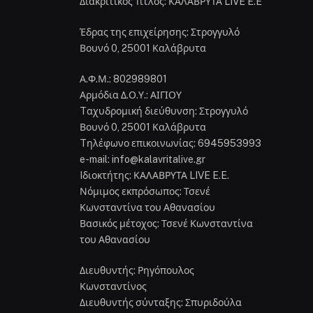
Διακριτικός Τίτλος: ΚΑΛΑΒΡΥΤΑ LIVE E.E
Έδρας της επιχείρησης: Στρογγυλό
Βουνό 0, 25001 Καλάβρυτα
Α.Φ.Μ.: 802989801
Αρμόδια Δ.Ο.Υ.: ΑΙΓΙΟΥ
Tαχυδρομική διεύθυνση: Στρογγυλό
Βουνό 0, 25001 Καλάβρυτα
Tηλέφωνο επικοινωνίας: 6945953993
e-mail: info@kalavritalive.gr
Iδιοκτήτης: ΚΑΛΑΒΡΥΤΑ LIVE E.E.
Νόμιμος εκπρόσωπος: Τσενέ
Κωνσταντίνα του Αθανασίου
Βασικός μέτοχος: Τσενέ Κωνσταντίνα
του Αθανασίου
Διευθυντής: Ρηγόπουλος
Κωνσταντίνος
Διευθυντής σύνταξης: Σπυριδούλα