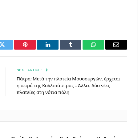
k
Twitter
Pinterest
LinkedIn
Tumblr
WhatsApp
Email
NEXT ARTICLE
Πάτρα: Μετά την πλατεία Μουσουργών, έρχεται
η σειρά της Καλλιπάτειρας – Άλλες δύο νέες
πλατείες στη νότια πόλη