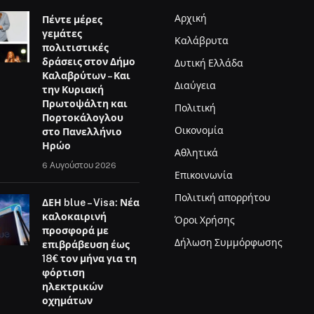
Αρχική
Πέντε μέρες
γεμάτες
Καλάβρυτα
πολιτιστικές
δράσεις στον Δήμο
Δυτική Ελλάδα
Καλαβρύτων – Και
Διαύγεια
την Κυριακή
Πρωτοψάλτη και
Πολιτική
Πορτοκάλογλου
Οικονομία
στο Πανελλήνιο
Ηρώο
Αθλητικά
6 Αυγούστου 2026
Επικοινωνία
Πολιτική απορρήτου
ΔΕΗ blue – Visa: Νέα
καλοκαιρινή
Όροι Χρήσης
προσφορά με
Δήλωση Συμμόρφωσης
επιβράβευση έως
18€ τον μήνα για τη
φόρτιση
ηλεκτρικών
οχημάτων