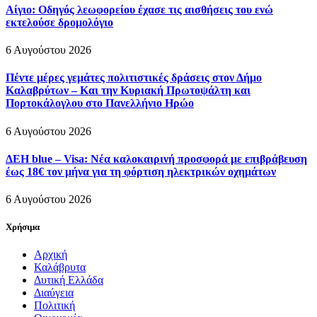
Αίγιο: Οδηγός λεωφορείου έχασε τις αισθήσεις του ενώ
εκτελούσε δρομολόγιο
6 Αυγούστου 2026
Πέντε μέρες γεμάτες πολιτιστικές δράσεις στον Δήμο
Καλαβρύτων – Και την Κυριακή Πρωτοψάλτη και
Πορτοκάλογλου στο Πανελλήνιο Ηρώο
6 Αυγούστου 2026
ΔΕΗ blue – Visa: Νέα καλοκαιρινή προσφορά με επιβράβευση
έως 18€ τον μήνα για τη φόρτιση ηλεκτρικών οχημάτων
6 Αυγούστου 2026
Χρήσιμα
Αρχική
Καλάβρυτα
Δυτική Ελλάδα
Διαύγεια
Πολιτική