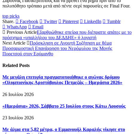
Σαρούνας Γιασίκεβίτσιους και να βρεθεί ένα βήμα πριν από το
πολυπόθητο τρόπαιο μετά από πέντε σερί παρουσίες σε Final Four.
top picks
Share.
Facebook
Twitter
Pinterest
LinkedIn
Tumblr
WhatsApp
Email
Previous Article
Εξαρθρώθηκε σπείρα που διέπραττε απάτες με το
πρόσχημα «υπαλλήλου του ΔΕΔΔΗΕ» ή λογιστή
Next Article
Πρόσκληση σε Ανοιχτή Συζήτηση με θέμα
Προσαρμοστική Επανάχρηση του Νερόμυλου της Μονής
Πορετσού στον Ερύμανθο
Related
Posts
Με μεγάλη επιτυχία πραγματοποιήθηκε ο αγώνας δρόμου
«Ολυμπιονίκης Αριστόβουλος Πετμεζάς – Ημεράσια 2026»
26 Ιουλίου 2026
«Ημεράσια» 2026, Σάββατο 25 Ιουλίου στους Κάτω Λουσούς
23 Ιουλίου 2026
Με άλμα στα 5,82 μέτρα, ο Εμμανουήλ Καραλής νίκησε στο