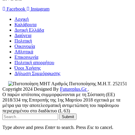
Facebook
Instagram
Αρχική
Καλάβρυτα
Δυτική Ελλάδα
Διαύγεια
Πολιτική
Οικονομία
Αθλητικά
Επικοινωνία
Πολιτική απορρήτου
Όροι Χρήσης
Δήλωση Συμμόρφωσης
Αριθμός Πιστοποίησης Μ.Η.Τ. 252151
Copyright 2024 Designed By
Futureplus.Gr
.
Ο παρών ιστότοπος συμμορφώνονται με τη Σύσταση (ΕΕ)
2018/334 της Επιτροπής της 1ης Μαρτίου 2018 σχετικά με τα
μέτρα για την αποτελεσματική αντιμετώπιση του παράνομου
περιεχομένου στο διαδίκτυο (L 63)
Submit
Type above and press
Enter
to search. Press
Esc
to cancel.