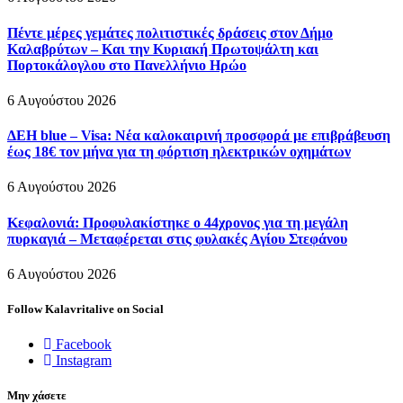
Πέντε μέρες γεμάτες πολιτιστικές δράσεις στον Δήμο
Καλαβρύτων – Και την Κυριακή Πρωτοψάλτη και
Πορτοκάλογλου στο Πανελλήνιο Ηρώο
6 Αυγούστου 2026
ΔΕΗ blue – Visa: Νέα καλοκαιρινή προσφορά με επιβράβευση
έως 18€ τον μήνα για τη φόρτιση ηλεκτρικών οχημάτων
6 Αυγούστου 2026
Κεφαλονιά: Προφυλακίστηκε ο 44χρονος για τη μεγάλη
πυρκαγιά – Μεταφέρεται στις φυλακές Αγίου Στεφάνου
6 Αυγούστου 2026
Follow Kalavritalive on Social
Facebook
Instagram
Μην χάσετε