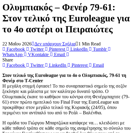
Ολυμπιακός – Φενέρ 79-61:
Στον τελικό της Euroleague για
το 4ο αστέρι οι Πειραιώτες
22 Μαΐου 2026
Δεν υπάρχουν Σχόλια
1 Min Read
Facebook
Twitter
Pinterest
LinkedIn
Tumblr
WhatsApp
VKontakte
Email
Share
Facebook
Twitter
LinkedIn
Pinterest
Email
Στον τελικό της Euroleague για το 4ο ο Ολυμπιακός, 79-61 τη
Φενέρ στο T-Center
Η μεγάλη στιγμή έφτασε! Το πιο συναρπαστικό σημείο της σεζόν
ξεκίνησε και μάλιστα με τον καλύτερο δυνατό τρόπο. Ο
Ολυμπιακός έκανε το καθήκον του κόντρα στη Φενέρμπαχτσε (79-
61) στον πρώτο ημιτελικό τoυ Final Four της EuroLeague και
προκρίθηκε στον μεγάλο τελικό της Κυριακής (24/05), όπου
περιμένει τον αντίπαλό του από το Ρεάλ – Βαλένθια.
Η ομάδα του Γιώργου Μπαρτζώκα κατάφερε να… κλειδώσει με
κάθε πιθανό τρόπο σε κάθε σημείο της αναμέτρησης το σύνολο του