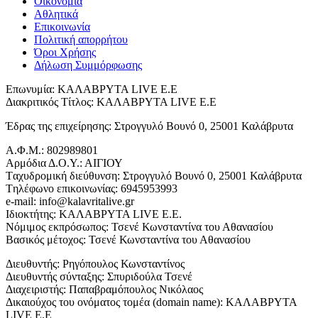
Οικονομία
Αθλητικά
Επικοινωνία
Πολιτική απορρήτου
Όροι Χρήσης
Δήλωση Συμμόρφωσης
Επωνυμία: ΚΑΛΑΒΡΥΤΑ LIVE Ε.Ε
Διακριτικός Τίτλος: ΚΑΛΑΒΡΥΤΑ LIVE E.E
Έδρας της επιχείρησης: Στρογγυλό Βουνό 0, 25001 Καλάβρυτα
Α.Φ.Μ.: 802989801
Αρμόδια Δ.Ο.Υ.: ΑΙΓΙΟΥ
Tαχυδρομική διεύθυνση: Στρογγυλό Βουνό 0, 25001 Καλάβρυτα
Tηλέφωνο επικοινωνίας: 6945953993
e-mail: info@kalavritalive.gr
Iδιοκτήτης: ΚΑΛΑΒΡΥΤΑ LIVE E.E.
Νόμιμος εκπρόσωπος: Τσενέ Κωνσταντίνα του Αθανασίου
Βασικός μέτοχος: Τσενέ Κωνσταντίνα του Αθανασίου
Διευθυντής: Ρηγόπουλος Κωνσταντίνος
Διευθυντής σύνταξης: Σπυριδούλα Τσενέ
Διαχειριστής: Παπαβραμόπουλος Νικόλαος
Δικαιούχος του ονόματος τομέα (domain name): ΚΑΛΑΒΡΥΤΑ
LIVE E.E