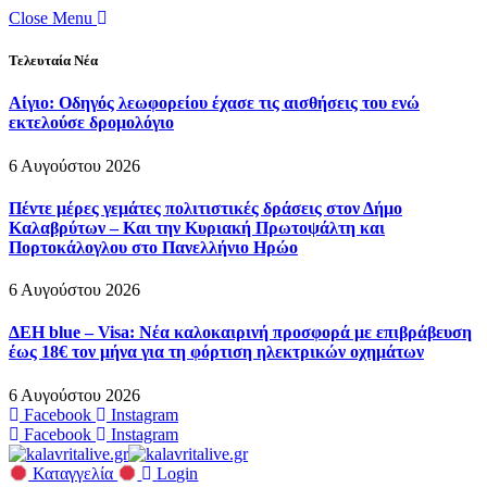
Close Menu
Τελευταία Νέα
Αίγιο: Οδηγός λεωφορείου έχασε τις αισθήσεις του ενώ
εκτελούσε δρομολόγιο
6 Αυγούστου 2026
Πέντε μέρες γεμάτες πολιτιστικές δράσεις στον Δήμο
Καλαβρύτων – Και την Κυριακή Πρωτοψάλτη και
Πορτοκάλογλου στο Πανελλήνιο Ηρώο
6 Αυγούστου 2026
ΔΕΗ blue – Visa: Νέα καλοκαιρινή προσφορά με επιβράβευση
έως 18€ τον μήνα για τη φόρτιση ηλεκτρικών οχημάτων
6 Αυγούστου 2026
Facebook
Instagram
Facebook
Instagram
Καταγγελία
Login