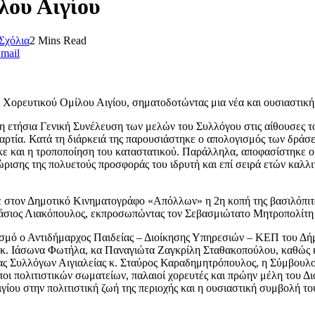
λου Αιγίου
Σχόλια
2 Mins Read
mail
 Χορευτικού Ομίλου Αιγίου, σηματοδοτώντας μια νέα και ουσιαστική 
 ετήσια Γενική Συνέλευση των μελών του Συλλόγου στις αίθουσες τ
παρτία. Κατά τη διάρκειά της παρουσιάστηκε ο απολογισμός των δράσ
θηκε και η τροποποίηση του καταστατικού. Παράλληλα, αποφασίστηκε
ώρισης της πολυετούς προσφοράς του ιδρυτή και επί σειρά ετών καλλ
στον Δημοτικό Κινηματογράφο «Απόλλων» η 2η κοπή της βασιλόπιτας
νάσιος Λιακόπουλος, εκπροσωπώντας τον Σεβασμιώτατο Μητροπολίτη 
ισμό ο Αντιδήμαρχος Παιδείας – Διοίκησης Υπηρεσιών – ΚΕΠ του Δήμ
. Ιάσωνα Φωτήλα, κα Παναγιώτα Ζαγκρίλη Σταθακοπούλου, καθώς και
 Συλλόγων Αιγιαλείας κ. Σταύρος Καραδημητρόπουλος, η Σύμβουλος
ι πολιτιστικών σωματείων, παλαιοί χορευτές και πρώην μέλη του Δι
υ στην πολιτιστική ζωή της περιοχής και η ουσιαστική συμβολή του σ