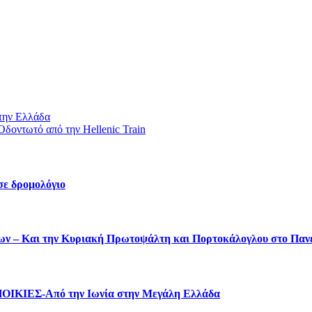
στην Ελλάδα
δοντωτό από την Hellenic Train
σε δρομολόγιο
ύτων – Και την Κυριακή Πρωτοψάλτη και Πορτοκάλογλου στο Πα
ΑΠΟΙΚΙΕΣ-Από την Ιωνία στην Μεγάλη Ελλάδα