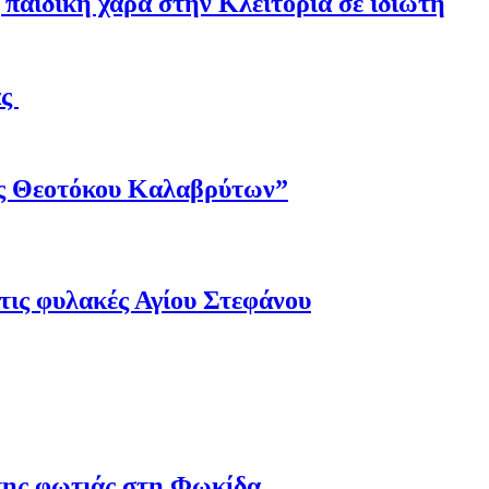
παιδική χαρά στην Κλειτορία σε ιδιώτη
άς
ης Θεοτόκου Καλαβρύτων”
τις φυλακές Αγίου Στεφάνου
 της φωτιάς στη Φωκίδα