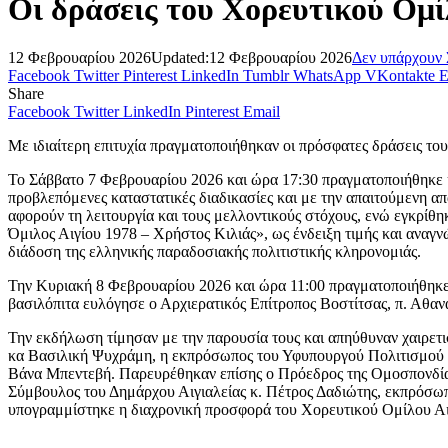
Οι δράσεις του Χορευτικού Ομί
12 Φεβρουαρίου 2026
Updated:
12 Φεβρουαρίου 2026
Δεν υπάρχουν 
Facebook
Twitter
Pinterest
LinkedIn
Tumblr
WhatsApp
VKontakte
E
Share
Facebook
Twitter
LinkedIn
Pinterest
Email
Με ιδιαίτερη επιτυχία πραγματοποιήθηκαν οι πρόσφατες δράσεις του
Το Σάββατο 7 Φεβρουαρίου 2026 και ώρα 17:30 πραγματοποιήθηκε η
προβλεπόμενες καταστατικές διαδικασίες και με την απαιτούμενη α
αφορούν τη λειτουργία και τους μελλοντικούς στόχους, ενώ εγκρί
Όμιλος Αιγίου 1978 – Χρήστος Κιλιάς», ως ένδειξη τιμής και αναγν
διάδοση της ελληνικής παραδοσιακής πολιτιστικής κληρονομιάς.
Την Κυριακή 8 Φεβρουαρίου 2026 και ώρα 11:00 πραγματοποιήθηκε 
βασιλόπιτα ευλόγησε ο Αρχιερατικός Επίτροπος Βοστίτσας, π. Αθα
Την εκδήλωση τίμησαν με την παρουσία τους και απηύθυναν χαιρετ
κα Βασιλική Ψυχράμη, η εκπρόσωπος του Υφυπουργού Πολιτισμού κ
Βάνα Μπεντεβή. Παρευρέθηκαν επίσης ο Πρόεδρος της Ομοσπονδίας
Σύμβουλος του Δημάρχου Αιγιαλείας κ. Πέτρος Δαδιώτης, εκπρόσωπο
υπογραμμίστηκε η διαχρονική προσφορά του Χορευτικού Ομίλου Αιγίο