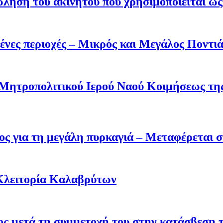
ληση του ακινήτου που χρησιμοποιείται ως 
ένες περιοχές – Μικρός και Μεγάλος Ποντι
 Μητροπολιτικού Ιερού Ναού Κοιμήσεως τ
ς για τη μεγάλη πυρκαγιά – Μεταφέρεται σ
Κλειτορία Καλαβρύτων
σος μετά τη συμμετοχή του στην κατάσβεση