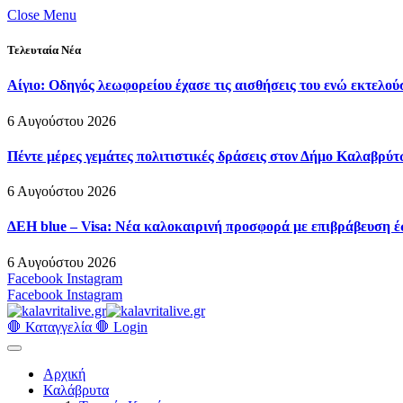
Close Menu
Τελευταία Νέα
Αίγιο: Οδηγός λεωφορείου έχασε τις αισθήσεις του ενώ εκτελού
6 Αυγούστου 2026
Πέντε μέρες γεμάτες πολιτιστικές δράσεις στον Δήμο Καλαβρ
6 Αυγούστου 2026
ΔΕΗ blue – Visa: Νέα καλοκαιρινή προσφορά με επιβράβευση έ
6 Αυγούστου 2026
Facebook
Instagram
Facebook
Instagram
🛑 Καταγγελία 🛑
Login
Αρχική
Καλάβρυτα