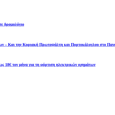
σε δρομολόγιο
ύτων – Και την Κυριακή Πρωτοψάλτη και Πορτοκάλογλου στο Πα
ως 18€ τον μήνα για τη φόρτιση ηλεκτρικών οχημάτων