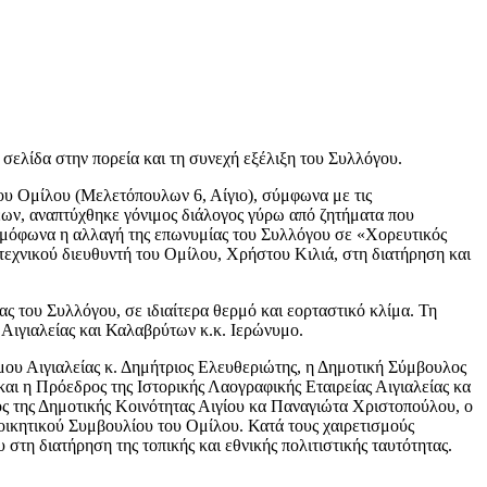
σελίδα στην πορεία και τη συνεχή εξέλιξη του Συλλόγου.
ου Ομίλου (Μελετόπουλων 6, Αίγιο), σύμφωνα με τις
εων, αναπτύχθηκε γόνιμος διάλογος γύρω από ζητήματα που
 ομόφωνα η αλλαγή της επωνυμίας του Συλλόγου σε «Χορευτικός
ιτεχνικού διευθυντή του Ομίλου, Χρήστου Κιλιά, στη διατήρηση και
 του Συλλόγου, σε ιδιαίτερα θερμό και εορταστικό κλίμα. Τη
Αιγιαλείας και Καλαβρύτων κ.κ. Ιερώνυμο.
ου Αιγιαλείας κ. Δημήτριος Ελευθεριώτης, η Δημοτική Σύμβουλος
 η Πρόεδρος της Ιστορικής Λαογραφικής Εταιρείας Αιγιαλείας κα
 της Δημοτικής Κοινότητας Αιγίου κα Παναγιώτα Χριστοπούλου, ο
οικητικού Συμβουλίου του Ομίλου. Κατά τους χαιρετισμούς
τη διατήρηση της τοπικής και εθνικής πολιτιστικής ταυτότητας.