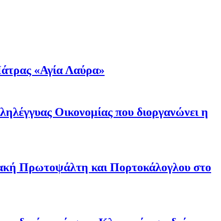
άτρας «Αγία Λαύρα»
λληλέγγυας Οικονομίας που διοργανώνει η
ριακή Πρωτοψάλτη και Πορτοκάλογλου στο