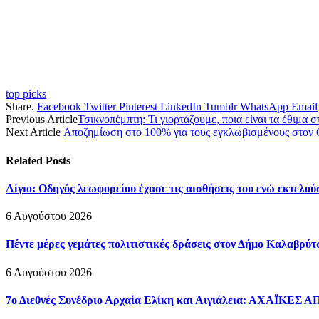
top picks
Share.
Facebook
Twitter
Pinterest
LinkedIn
Tumblr
WhatsApp
Email
Previous Article
Τσικνοπέμπτη: Τι γιορτάζουμε, ποια είναι τα έθιμα 
Next Article
Αποζημίωση στο 100% για τους εγκλωβισμένους στον Ο
Related
Posts
Αίγιο: Οδηγός λεωφορείου έχασε τις αισθήσεις του ενώ εκτελού
6 Αυγούστου 2026
Πέντε μέρες γεμάτες πολιτιστικές δράσεις στον Δήμο Καλαβρ
6 Αυγούστου 2026
7ο Διεθνές Συνέδριο Αρχαία Ελίκη και Αιγιάλεια: ΑΧΑΪΚΕΣ 