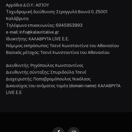
Αρμόδια Δ.Ο.Υ.: ΑΙΓΙΟΥ
Tαχυδρομική διεύθυνση: Στρογγυλό Βουνό 0, 25001
Καλάβρυτα
Tηλέφωνο επικοινωνίας: 6945953993
e-mail: info@kalavritalive.gr
Iδιοκτήτης: ΚΑΛΑΒΡΥΤΑ LIVE E.E.
Νόμιμος εκπρόσωπος: Τσενέ Κωνσταντίνα του Αθανασίου
Βασικός μέτοχος: Τσενέ Κωνσταντίνα του Αθανασίου
Διευθυντής: Ρηγόπουλος Κωνσταντίνος
Διευθυντής σύνταξης: Σπυριδούλα Τσενέ
Διαχειριστής: Παπαβραμόπουλος Νικόλαος
Δικαιούχος του ονόματος τομέα (domain name): ΚΑΛΑΒΡΥΤΑ
LIVE E.E