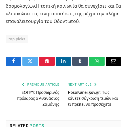
δρομολογίων.Η τοπική κοινωνία θα συνεχίσει και θα
κλιμακώσει τις κινητοποιήσεις της μέχρι την πλήρη
επαναλειτουργία του Οδοντωτού.
top picks
Facebook
Twitter
Pinterest
LinkedIn
Tumblr
WhatsApp
Email
PREVIOUS ARTICLE
NEXT ARTICLE
ΕΟΠΥΥ: Προσωρινός
PosoKanei.gov.gr: Πώς
πρόεδρος ο Αθανάσιος
κάνετε σύγκριση τιμών και
Ζαμάνης
τι πρέπει να προσέχετε
RELATED
POSTS