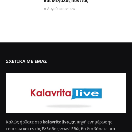
και Μεγάλος Ποντιάς
5 Αυγούστου 2026
ΣΧΕΤΙΚΆ ΜΕ ΕΜΆΣ
Καλώς ήρθατε στο
kalavritalive.gr
, πηγή ενημέρωσης
τοπικών και εντός Ελλάδας νέων! Εδώ, θα διαβάσετε μια