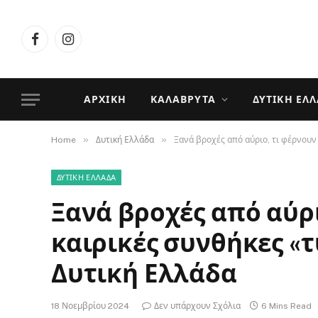
Facebook
Instagram
ΑΡΧΙΚΉ
ΚΑΛΆΒΡΥΤΑ
ΔΥΤΙΚΉ ΕΛ
»
»
Home
Δυτική Ελλάδα
Ξανά βροχές από αύριο, τι φέρνουν 
ΔΥΤΙΚΉ ΕΛΛΆΔΑ
Ξανά βροχές από αύρι
καιρικές συνθήκες «τ
Δυτική Ελλάδα
18 Νοεμβρίου 2024
Δεν υπάρχουν Σχόλια
6 Mins Read