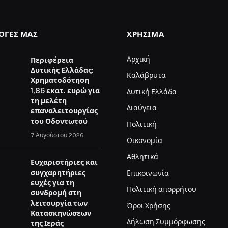
ΛΟΓΈΣ ΜΑΣ
ΧΡΉΣΙΜΑ
Αρχική
Περιφέρεια
Δυτικής Ελλάδας:
Καλάβρυτα
Χρηματοδότηση
1,86 εκατ. ευρώ για
Δυτική Ελλάδα
τη μελέτη
Διαύγεια
επαναλειτουργίας
του Οδοντωτού
Πολιτική
7 Αυγούστου 2026
Οικονομία
Αθλητικά
Ευχαριστήριες και
συγχαρητήριες
Επικοινωνία
ευχές για τη
Πολιτική απορρήτου
συνδρομή στη
λειτουργία των
Όροι Χρήσης
Κατασκηνώσεων
Δήλωση Συμμόρφωσης
της Ιεράς