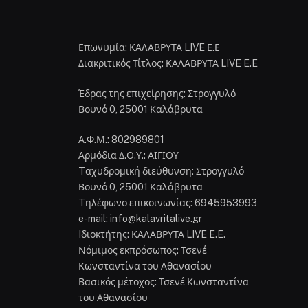
Επωνυμία: ΚΑΛΑΒΡΥΤΑ LIVE Ε.Ε
Διακριτικός Τίτλος: ΚΑΛΑΒΡΥΤΑ LIVE E.E
Έδρας της επιχείρησης: Στρογγυλό
Βουνό 0, 25001 Καλάβρυτα
Α.Φ.Μ.: 802989801
Αρμόδια Δ.Ο.Υ.: ΑΙΓΙΟΥ
Tαχυδρομική διεύθυνση: Στρογγυλό
Βουνό 0, 25001 Καλάβρυτα
Tηλέφωνο επικοινωνίας: 6945953993
e-mail: info@kalavritalive.gr
Iδιοκτήτης: ΚΑΛΑΒΡΥΤΑ LIVE E.E.
Νόμιμος εκπρόσωπος: Τσενέ
Κωνσταντίνα του Αθανασίου
Βασικός μέτοχος: Τσενέ Κωνσταντίνα
του Αθανασίου