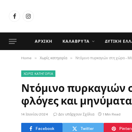
Facebook
Instagram
ΑΡΧΙΚΉ
ΚΑΛΆΒΡΥΤΑ
ΔΥΤΙΚΉ ΕΛ
»
»
Home
Χωρίς κατηγορία
Ντόμινο πυρκαγιών στη χώρα – Μάχ
ΧΩΡΊΣ ΚΑΤΗΓΟΡΊΑ
Ντόμινο πυρκαγιών σ
φλόγες και μηνύματα 
14 Ιουνίου 2024
Δεν υπάρχουν Σχόλια
1 Min Read
Facebook
Twitter
Pinter