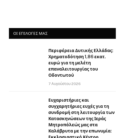
ΟΙ ΕΠΙΛΟΓΈΣ ΜΑΣ
Περιφέρεια Δυτικής Ελλάδας:
Χρηματοδότηση 1,86 εκατ.
ευρώ για τη μελέτη
επαναλειτουργίας του
Οδοντωτού
7 Αυγούστου 2026
Ευχαριστήριες και
συγχαρητήριες ευχές για τη
συνδρομή στη λειτουργία των
Κατασκηνώσεων της Ιεράς
Μητροπόλεώς μας στα
Καλάβρυτα με την επωνυμία:
Εκκλησιαστικό Κέντρο