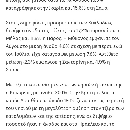
επίσης αυξημένος κατά 13,1%. Άνοδος 15,3%
καταγράφηκε στην Ικαρία και 15,6% στη Σάμο.
Στους δημοφιλείς προορισμούς των Κυκλάδων,
διψήφια άνοδο της τάξεως του 17,2% παρουσίασε η
Μήλος και 11,8% η Πάρος. Η Μύκονος εμφάνισε τον
Αύγουστο μικρή άνοδο 4,6% σε σχέση με πέρσι, ενώ
τον Ιούλιο, είχε καταγράψει μείωση 7,8%. Αντίθετα
μείωση -2,3% εμφάνισε η Σαντορίνη και -1,9% η
Σύρος.
Μεταξύ των «κερδισμένων» των νησιών ήταν επίσης
η Κάλυμνος με άνοδο 30,1%. Στην Κρήτη, τέλος, ο
νομός Λασιθίου με άνοδο 19,1% ξεχώρισε ως περιοχή
του νησιού με τη μεγαλύτερη αύξηση στον τζίρο των
καταλυμάτων και της εστίασης, ενώ σε διψήφιο
ποσοστό ήταν η άνοδος και στο Ηράκλειο και το