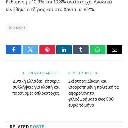
Ρέθυμνο με 10,9% και 10,3% αντίστοιχα. Ανοδικά
κινήθηκε ο τζίρος και στα Χανιά με 9,2%.
top picks
Facebook
Twitter
Pinterest
LinkedIn
Tumblr
WhatsApp
Email
PREVIOUS ARTICLE
NEXT ARTICLE
Δυτική Ελλάδα: Τέσσερις
Σκέρτσος: Δίκαιη και
συλλήψεις για κλοπή και
ισορροπημένη πολιτική τα
παράνομες οπλοκατοχές.
αφορολόγητα
φιλοδωρήματα έως 300
ευρώ το μήνα
RELATED
POSTS