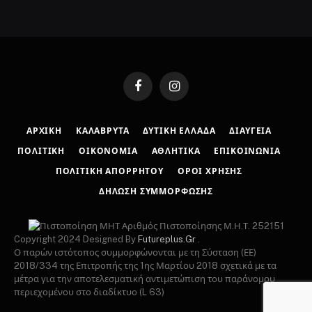
Facebook
Instagram
ΑΡΧΙΚΉ
ΚΑΛΆΒΡΥΤΑ
ΔΥΤΙΚΉ ΕΛΛΆΔΑ
ΔΙΑΎΓΕΙΑ
ΠΟΛΙΤΙΚΉ
ΟΙΚΟΝΟΜΊΑ
ΑΘΛΗΤΙΚΆ
ΕΠΙΚΟΙΝΩΝΊΑ
ΠΟΛΙΤΙΚΉ ΑΠΟΡΡΉΤΟΥ
ΌΡΟΙ ΧΡΉΣΗΣ
ΔΉΛΩΣΗ ΣΥΜΜΌΡΦΩΣΗΣ
Αριθμός Πιστοποίησης Μ.Η.Τ. 252151
Copyright 2024 Designed By
Futureplus.Gr
.
Ο παρών ιστότοπος συμμορφώνονται με τη Σύσταση (ΕΕ)
2018/334 της Επιτροπής της 1ης Μαρτίου 2018 σχετικά με τα
μέτρα για την αποτελεσματική αντιμετώπιση του παράνομου
περιεχομένου στο διαδίκτυο (L 63)