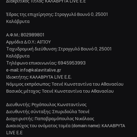
Διακριτικός Τίτλος: ΚΑΛΑΒΡΥΤΑ LIVE E.E
Έδρας της επιχείρησης: Στρογγυλό Βουνό 0, 25001
Καλάβρυτα
Α.Φ.Μ.: 802989801
Αρμόδια Δ.Ο.Υ.: ΑΙΓΙΟΥ
Tαχυδρομική διεύθυνση: Στρογγυλό Βουνό 0, 25001
Καλάβρυτα
Tηλέφωνο επικοινωνίας: 6945953993
e-mail: info@kalavritalive.gr
Iδιοκτήτης: ΚΑΛΑΒΡΥΤΑ LIVE E.E.
Νόμιμος εκπρόσωπος: Τσενέ Κωνσταντίνα του Αθανασίου
Βασικός μέτοχος: Τσενέ Κωνσταντίνα του Αθανασίου
Διευθυντής: Ρηγόπουλος Κωνσταντίνος
Διευθυντής σύνταξης: Σπυριδούλα Τσενέ
Διαχειριστής: Παπαβραμόπουλος Νικόλαος
Δικαιούχος του ονόματος τομέα (domain name): ΚΑΛΑΒΡΥΤΑ
LIVE E.E