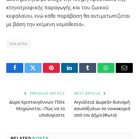
κτηνοτροφικής παραγωγής και του ζωικού
κεφαλαίου, ενώ κάθε παράβαση θα αντιμετωπίζεται
με βάση την κείμενη νομοθεσία».
top picks
Facebook
Twitter
Pinterest
LinkedIn
Tumblr
WhatsApp
Email
PREVIOUS ARTICLE
NEXT ARTICLE
Δώρο Χριστουγέννων: Πότε
Αιγιάλεια: Δωρεάν διανομή
πληρώνεται – Πώς να το
καυσόξυλων σε νοικοκυριά
υπολογίσετε
από τον Δήμο (Φωτο)
RELATED
POSTS