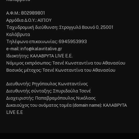
Α.Φ.Μ.: 802989801
Αρμόδια Δ.Ο.Υ.: ΑΙΓΙΟΥ
Tαχυδρομική διεύθυνση: Στρογγυλό Βουνό 0, 25001
Καλάβρυτα
Tηλέφωνο επικοινωνίας: 6945953993
e-mail: info@kalavritalive.gr
Iδιοκτήτης: ΚΑΛΑΒΡΥΤΑ LIVE E.E.
Νόμιμος εκπρόσωπος: Τσενέ Κωνσταντίνα του Αθανασίου
Βασικός μέτοχος: Τσενέ Κωνσταντίνα του Αθανασίου
Διευθυντής: Ρηγόπουλος Κωνσταντίνος
Διευθυντής σύνταξης: Σπυριδούλα Τσενέ
Διαχειριστής: Παπαβραμόπουλος Νικόλαος
Δικαιούχος του ονόματος τομέα (domain name): ΚΑΛΑΒΡΥΤΑ
LIVE E.E