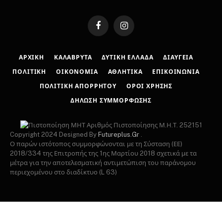
Facebook
Instagram
ΑΡΧΙΚΉ
ΚΑΛΆΒΡΥΤΑ
ΔΥΤΙΚΉ ΕΛΛΆΔΑ
ΔΙΑΎΓΕΙΑ
ΠΟΛΙΤΙΚΉ
ΟΙΚΟΝΟΜΊΑ
ΑΘΛΗΤΙΚΆ
ΕΠΙΚΟΙΝΩΝΊΑ
ΠΟΛΙΤΙΚΉ ΑΠΟΡΡΉΤΟΥ
ΌΡΟΙ ΧΡΉΣΗΣ
ΔΉΛΩΣΗ ΣΥΜΜΌΡΦΩΣΗΣ
Αριθμός Πιστοποίησης Μ.Η.Τ. 252151
Copyright 2024 Designed By
Futureplus.Gr
.
Ο παρών ιστότοπος συμμορφώνονται με τη Σύσταση (ΕΕ)
2018/334 της Επιτροπής της 1ης Μαρτίου 2018 σχετικά με τα
μέτρα για την αποτελεσματική αντιμετώπιση του παράνομου
περιεχομένου στο διαδίκτυο (L 63)