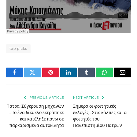
top picks
Facebook
Twitter
Pinterest
LinkedIn
Tumblr
WhatsApp
Email
PREVIOUS ARTICLE
NEXT ARTICLE
Πάτρα: Σύγκρουση μηχανών
Σήμερα οι φοιτητικές
– Το ένα δίκυκλο εκτράπηκε
εκλογές – Στις κάλπες και οι
και κατέληξε πάνω σε
φοιτητές του
παρκαρισμένα αυτοκίνητα
Πανεπιστημίου Πατρών