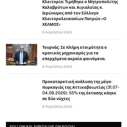
Κλειτορία: Τιμήθηκε ο Μητροπολίτης
Καλαβρύτων και Αιγιαλείας κ.
Ιερώνυμος από τον Σύλλογο
Κλειτορολευκασίων Πατρών «Ο
ΧΕΛΜΟΣ»
9 Αυγούστου 2026
Τουρνάς: Σε πλήρη ετοιμότητα ο
κρατικός μηχανισμός για τα
επερχόμενα ακραία φαινόμενα.
8 Αυγούστου 2026
Προκαταρκτική ανάλυση της μέγα-
πυρκαγιάς της Αττικοβοιωτίας (31.07-
04.08.2026): 55% της έκτασης κάηκε
σε δύο νύχτες
8 Αυγούστου 2026
FOLLOW KALAVRITALIVE ON SOCIAL