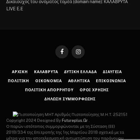
Δικαιούχος του ονόματος τομέα (domain name): ΚΑΛΑΒΡΥΤΑ
LIVE E.E
Facebook
Instagram
ΑΡΧΙΚΉ
ΚΑΛΆΒΡΥΤΑ
ΔΥΤΙΚΉ ΕΛΛΆΔΑ
ΔΙΑΎΓΕΙΑ
ΠΟΛΙΤΙΚΉ
ΟΙΚΟΝΟΜΊΑ
ΑΘΛΗΤΙΚΆ
ΕΠΙΚΟΙΝΩΝΊΑ
ΠΟΛΙΤΙΚΉ ΑΠΟΡΡΉΤΟΥ
ΌΡΟΙ ΧΡΉΣΗΣ
ΔΉΛΩΣΗ ΣΥΜΜΌΡΦΩΣΗΣ
Αριθμός Πιστοποίησης Μ.Η.Τ. 252151
Copyright 2024 Designed By
Futureplus.Gr
.
Ο παρών ιστότοπος συμμορφώνονται με τη Σύσταση (ΕΕ)
2018/334 της Επιτροπής της 1ης Μαρτίου 2018 σχετικά με τα
μέτρα για την αποτελεσματική αντιμετώπιση του παράνομου