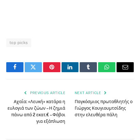
top picks
Facebook
Twitter
Pinterest
LinkedIn
Tumblr
WhatsApp
Email
PREVIOUS ARTICLE
NEXT ARTICLE
Αχαΐα: «Λευκή» κατάρα η
Παγκόσμιος πρωταθλητής ο
ευλογιά των ζώων – Η ζημιά
Γιώργος Κουγιουμτσίδης
πάνω από 2 εκατ.€ – Φόβοι
στην ελευθέρα πάλη
για εξάπλωση