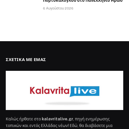
Πορτοκάλογλου στο Πανελλήνιο Ηρώο
6 Αυγούστου 2026
ΣΧΕΤΙΚΆ ΜΕ ΕΜΆΣ
Καλώς ήρθατε στο
kalavritalive.gr
, πηγή ενημέρωσης
τοπικών και εντός Ελλάδας νέων! Εδώ, θα διαβάσετε μια