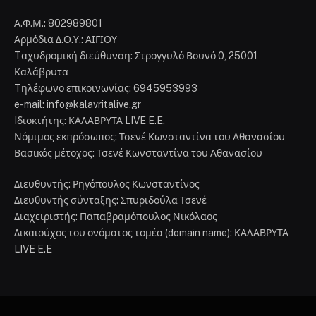
Α.Φ.Μ.: 802989801
Αρμόδια Δ.Ο.Υ.: ΑΙΓΙΟΥ
Tαχυδρομική διεύθυνση: Στρογγυλό Βουνό 0, 25001
Καλάβρυτα
Tηλέφωνο επικοινωνίας: 6945953993
e-mail: info@kalavritalive.gr
Iδιοκτήτης: ΚΑΛΑΒΡΥΤΑ LIVE E.E.
Νόμιμος εκπρόσωπος: Τσενέ Κωνσταντίνα του Αθανασίου
Βασικός μέτοχος: Τσενέ Κωνσταντίνα του Αθανασίου
Διευθυντής: Ρηγόπουλος Κωνσταντίνος
Διευθυντής σύνταξης: Σπυριδούλα Τσενέ
Διαχειριστής: Παπαβραμόπουλος Νικόλαος
Δικαιούχος του ονόματος τομέα (domain name): ΚΑΛΑΒΡΥΤΑ
LIVE E.E