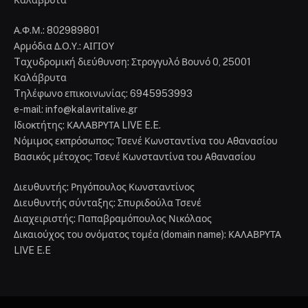
Α.Φ.Μ.: 802989801
Αρμόδια Δ.Ο.Υ.: ΑΙΓΙΟΥ
Tαχυδρομική διεύθυνση: Στρογγυλό Βουνό 0, 25001
Καλάβρυτα
Tηλέφωνο επικοινωνίας: 6945953993
e-mail: info@kalavritalive.gr
Iδιοκτήτης: ΚΑΛΑΒΡΥΤΑ LIVE E.E.
Νόμιμος εκπρόσωπος: Τσενέ Κωνσταντίνα του Αθανασίου
Βασικός μέτοχος: Τσενέ Κωνσταντίνα του Αθανασίου
Διευθυντής: Ρηγόπουλος Κωνσταντίνος
Διευθυντής σύνταξης: Σπυριδούλα Τσενέ
Διαχειριστής: Παπαβραμόπουλος Νικόλαος
Δικαιούχος του ονόματος τομέα (domain name): ΚΑΛΑΒΡΥΤΑ
LIVE E.E