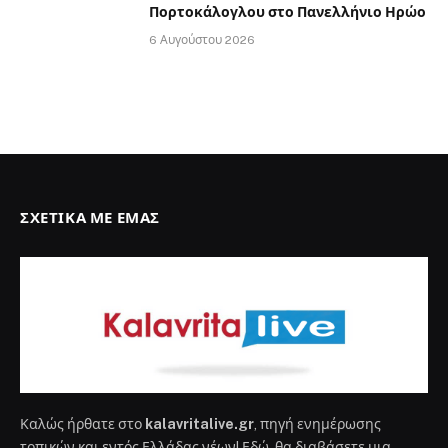
Πορτοκάλογλου στο Πανελλήνιο Ηρώο
6 Αυγούστου 2026
ΣΧΕΤΙΚΆ ΜΕ ΕΜΆΣ
Καλώς ήρθατε στο
kalavritalive.gr
, πηγή ενημέρωσης
τοπικών και εντός Ελλάδας νέων! Εδώ, θα διαβάσετε μια