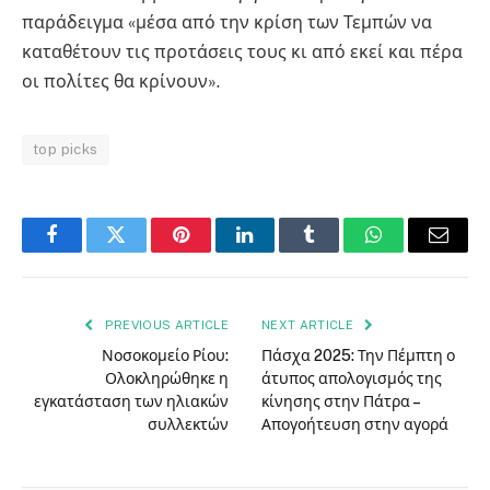
παράδειγμα «μέσα από την κρίση των Τεμπών να
καταθέτουν τις προτάσεις τους κι από εκεί και πέρα
οι πολίτες θα κρίνουν».
top picks
Facebook
Twitter
Pinterest
LinkedIn
Tumblr
WhatsApp
Email
PREVIOUS ARTICLE
NEXT ARTICLE
Νοσοκομείο Ρίου:
Πάσχα 2025: Την Πέμπτη ο
Ολοκληρώθηκε η
άτυπος απολογισμός της
εγκατάσταση των ηλιακών
κίνησης στην Πάτρα –
συλλεκτών
Απογοήτευση στην αγορά