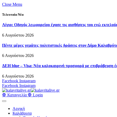
Close Menu
Τελευταία Νέα
Αίγιο: Οδηγός λεωφορείου έχασε τις αισθήσεις του ενώ εκτελού
6 Αυγούστου 2026
Πέντε μέρες γεμάτες πολιτιστικές δράσεις στον Δήμο Καλαβρ
6 Αυγούστου 2026
ΔΕΗ blue – Visa: Νέα καλοκαιρινή προσφορά με επιβράβευση έ
6 Αυγούστου 2026
Facebook
Instagram
Facebook
Instagram
🛑 Καταγγελία 🛑
Login
Αρχική
Καλάβρυτα