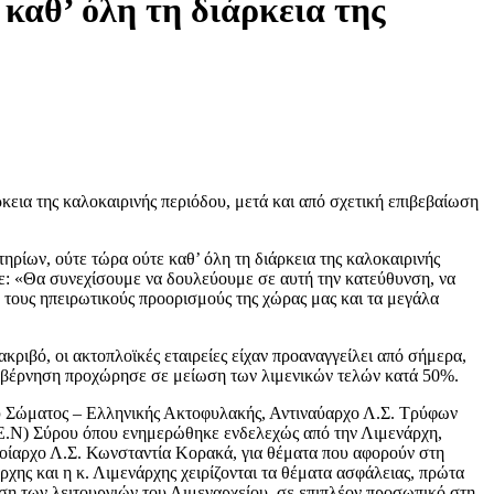
 καθ’ όλη τη διάρκεια της
ρκεια της καλοκαιρινής περιόδου, μετά και από σχετική επιβεβαίωση
ηρίων, ούτε τώρα ούτε καθ’ όλη τη διάρκεια της καλοκαιρινής
σε: «Θα συνεχίσουμε να δουλεύουμε σε αυτή την κατεύθυνση, να
πό τους ηπειρωτικούς προορισμούς της χώρας μας και τα μεγάλα
κριβό, οι ακτοπλοϊκές εταιρείες είχαν προαναγγείλει από σήμερα,
 κυβέρνηση προχώρησε σε μείωση των λιμενικών τελών κατά 50%.
ού Σώματος – Ελληνικής Ακτοφυλακής, Αντιναύαρχο Λ.Σ. Τρύφων
.Ε.Ν) Σύρου όπου ενημερώθηκε ενδελεχώς από την Λιμενάρχη,
λοίαρχο Λ.Σ. Κωνσταντία Κορακά, για θέματα που αφορούν στη
χης και η κ. Λιμενάρχης χειρίζονται τα θέματα ασφάλειας, πρώτα
ηση των λειτουργιών του Λιμεναρχείου, σε επιπλέον προσωπικό στη