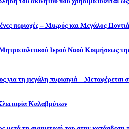
ληση του ακινήτου που χρησιμοποιείται ως 
ένες περιοχές – Μικρός και Μεγάλος Ποντι
 Μητροπολιτικού Ιερού Ναού Κοιμήσεως τ
ς για τη μεγάλη πυρκαγιά – Μεταφέρεται σ
Κλειτορία Καλαβρύτων
σος μετά τη συμμετοχή του στην κατάσβεση