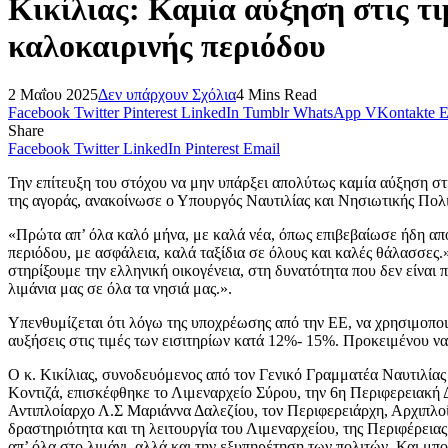
Κικίλιας: Καμία αύξηση στις τι
καλοκαιρινής περιόδου
2 Μαΐου 2025
Δεν υπάρχουν Σχόλια
4 Mins Read
Facebook
Twitter
Pinterest
LinkedIn
Tumblr
WhatsApp
VKontakte
E
Share
Facebook
Twitter
LinkedIn
Pinterest
Email
Την επίτευξη του στόχου να μην υπάρξει απολύτως καμία αύξηση στι
της αγοράς, ανακοίνωσε ο Υπουργός Ναυτιλίας και Νησιωτικής Πολιτ
«Πρώτα απ’ όλα καλό μήνα, με καλά νέα, όπως επιβεβαίωσε ήδη από 
περιόδου, με ασφάλεια, καλά ταξίδια σε όλους και καλές θάλασσες
στηρίξουμε την ελληνική οικογένεια, στη δυνατότητα που δεν είναι 
λιμάνια μας σε όλα τα νησιά μας.».
Υπενθυμίζεται ότι λόγω της υποχρέωσης από την ΕΕ, να χρησιμοποιο
αυξήσεις στις τιμές των εισιτηρίων κατά 12%- 15%. Προκειμένου ν
Ο κ. Κικίλιας, συνοδευόμενος από τον Γενικό Γραμματέα Ναυτιλία
Κοντιζά, επισκέφθηκε το Λιμεναρχείο Σύρου, την 6η Περιφερειακ
Αντιπλοίαρχο Λ.Σ Μαριάννα Δαλεζίου, τον Περιφερειάρχη, Αρχιπλο
δραστηριότητα και τη λειτουργία του Λιμεναρχείου, της Περιφέρεια
απ’ όλα στο λιμάνι, αλλά και την εξυπηρέτηση των πολιτών. Και μ