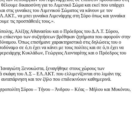
ι θέλουμε δικαιοσύνη για το Λιμενικό Σώμα και εκεί που υπάρχει
και στις γυναίκες του Λιμενικού Σώματος να κάνουν με τον
 -ΕΛ.ΑΚΤ., να μπει γυναίκα Λιμενάρχης στη Σύρο όπως και γυναίκα
ουμε τις προσπάθειές τους.».
ύπολης, Αλέξης Αθανασίου και ο Πρόεδρος του Δ.Λ.Τ. Σύρου,
το επίκεντρο των συζητήσεων βρέθηκαν ζητήματα που αφορούν στην
σοδύναμου. Όπως επισήμανε χαρακτηριστικά στις δηλώσεις του ο
ναμο σε ό,τι έχει να κάνει με τους πολίτες και σε ό,τι έχει να
ιφερειάρχης Κυκλάδων, Γεώργιος Λιονταρίτης και ο Πρόεδρος του
, Παναγιώτη Ξενοκώστα, ξεναγήθηκε στους χώρους των
ά σκάφη του Λ.Σ – ΕΛ.ΑΚΤ. που ελλιμενίζονται στο λιμάνι της
ν αυταπάρνηση και τον ζήλο που επιδεικνύουν καθημερινά.
Μητροπολίτη Σύρου – Τήνου – Άνδρου – Κέας – Μήλου και Μυκόνου,