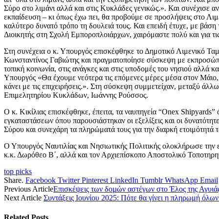
Σύρο στο λιμάνι αλλά και στις Κυκλάδες γενικώς.». Και συνέχισε αν
εκπαίδευση – κι όπως έχω πει, θα προβούμε σε προσλήψεις στο Λιμε
καλύτερο δυνατό τρόπο τη δουλειά τους. Και επειδή έτυχε, με βάση 
Διοικητής στη Σχολή Εμποροπλοιάρχων, χαιρόμαστε πολύ και για τις 
Στη συνέχεια ο κ. Υπουργός επισκέφθηκε το Δημοτικό Λιμενικό Τα
Κωνσταντίνος Γαβιώτης και πραγματοποίησε σύσκεψη με εκπροσώπου
τοπική κοινωνία, στις ανάγκες και στις υποδομές του νησιού αλλά 
Υπουργός «Θα έχουμε νεότερα τις επόμενες μέρες μέσα στον Μάιο, όπ
κάνει με τις επιχειρήσεις.». Στη σύσκεψη συμμετείχαν, μεταξύ άλ
Επιμελητηρίου Κυκλάδων, Ιωάννης Ρούσσος.
Ο κ. Κικίλιας επισκέφθηκε, έπειτα, τα ναυπηγεία “Onex Shipyard
εγκαταστάσεων όπου παρουσιάστηκαν οι εξελίξεις και οι δυνατότητ
Σύρου και συνεχάρη τα πληρώματά τους για την διαρκή ετοιμότητά 
Ο Υπουργός Ναυτιλίας και Νησιωτικής Πολιτικής ολοκλήρωσε την 
κ.κ. Δωρόθεο Β΄, αλλά και τον Αρχιεπίσκοπο Αποστολικό Τοποτηρη
top picks
Share.
Facebook
Twitter
Pinterest
LinkedIn
Tumblr
WhatsApp
Email
Previous Article
Επισκέψεις των δοµών αστέγων στο Έλος της Αγυι
Next Article
Συντάξεις Ιουνίου 2025: Πότε θα γίνει η πληρωμή όλω
Related
Posts