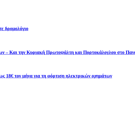
σε δρομολόγιο
ύτων – Και την Κυριακή Πρωτοψάλτη και Πορτοκάλογλου στο Πα
ως 18€ τον μήνα για τη φόρτιση ηλεκτρικών οχημάτων