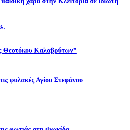
παιδική χαρά στην Κλειτορία σε ιδιώτη
άς
ης Θεοτόκου Καλαβρύτων”
τις φυλακές Αγίου Στεφάνου
 της φωτιάς στη Φωκίδα