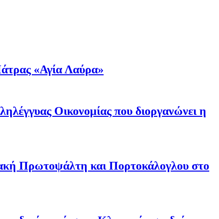
άτρας «Αγία Λαύρα»
λληλέγγυας Οικονομίας που διοργανώνει η
ριακή Πρωτοψάλτη και Πορτοκάλογλου στο