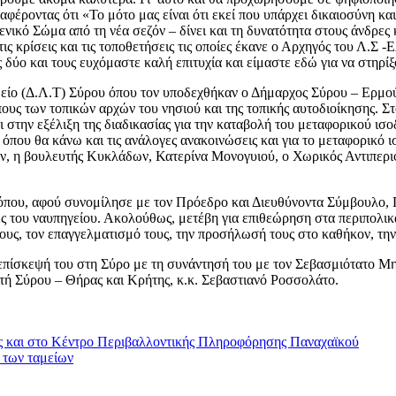
αφέροντας ότι «Το μότο μας είναι ότι εκεί που υπάρχει δικαιοσύνη κα
νικό Σώμα από τη νέα σεζόν – δίνει και τη δυνατότητα στους άνδρες 
τις κρίσεις και τις τοποθετήσεις τις οποίες έκανε ο Αρχηγός του Λ.Σ
δύο και τους ευχόμαστε καλή επιτυχία και είμαστε εδώ για να στηρίξ
μείο (Δ.Λ.Τ) Σύρου όπου τον υποδεχθήκαν ο Δήμαρχος Σύρου – Ερμο
ς των τοπικών αρχών του νησιού και της τοπικής αυτοδιοίκησης. Σ
και στην εξέλιξη της διαδικασίας για την καταβολή του μεταφορικού ι
ου θα κάνω και τις ανάλογες ανακοινώσεις και για το μεταφορικό ισοδύ
λων, η βουλευτής Κυκλάδων, Κατερίνα Μονογυιού, ο Χωρικός Αντιπερ
s” όπου, αφού συνομίλησε με τον Πρόεδρο και Διευθύνοντα Σύμβουλο
ες του ναυπηγείου. Ακολούθως, μετέβη για επιθεώρηση στα περιπολικ
τους, τον επαγγελματισμό τους, την προσήλωσή τους στο καθήκον, τη
επίσκεψή του στη Σύρο με τη συνάντησή του με τον Σεβασμιότατο 
τή Σύρου – Θήρας και Κρήτης, κ.κ. Σεβαστιανό Ροσσολάτο.
άς και στο Κέντρο Περιβαλλοντικής Πληροφόρησης Παναχαϊκού
ν των ταμείων