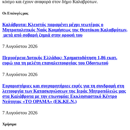
κόσμο και έχουν αναφορά στον δήμο Καλαβρύτων.
Οι Επιλογές μας
Καλάβρυτα: Κλειστός παραμένει μέχρι νεωτέρας ο
Μητροπολιτικός Ναός Κοιμήσεως της Θεοτόκου Καλαβρύτων,
μετά από σοβαρή ζημιά στην οροφή του
7 Αυγούστου 2026
Περιφέρεια Δυτικής Ελλάδας: Χρηματοδότηση 1,86 εκατ.
ευρώ για τη μελέτη επαναλειτουργίας του Οδοντωτού
7 Αυγούστου 2026
Ευχαριστήριες και συγχαρητήριες ευχές για τη συνδρομή στη
λειτουργία των Κατασκηνώσεων της Ιεράς Μητροπόλεώς μας
στα Καλάβρυτα με την επωνυμία: Εκκλησιαστικό Κέντρο
Νεότητας «ΤΟ ΟΡΑΜΑ» (ΕΚ.ΚΕ.Ν.)
7 Αυγούστου 2026
Χρήσιμα