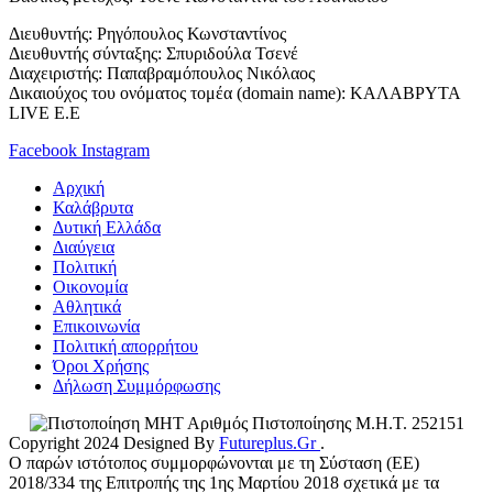
Διευθυντής: Ρηγόπουλος Κωνσταντίνος
Διευθυντής σύνταξης: Σπυριδούλα Τσενέ
Διαχειριστής: Παπαβραμόπουλος Νικόλαος
Δικαιούχος του ονόματος τομέα (domain name): ΚΑΛΑΒΡΥΤΑ
LIVE E.E
Facebook
Instagram
Αρχική
Καλάβρυτα
Δυτική Ελλάδα
Διαύγεια
Πολιτική
Οικονομία
Αθλητικά
Επικοινωνία
Πολιτική απορρήτου
Όροι Χρήσης
Δήλωση Συμμόρφωσης
Αριθμός Πιστοποίησης Μ.Η.Τ. 252151
Copyright 2024 Designed By
Futureplus.Gr
.
Ο παρών ιστότοπος συμμορφώνονται με τη Σύσταση (ΕΕ)
2018/334 της Επιτροπής της 1ης Μαρτίου 2018 σχετικά με τα