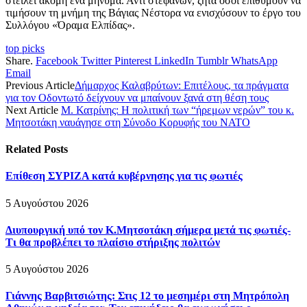
στείλει ακόμη ένα μήνυμα. Αντί στεφάνων, ζητά όσοι επιθυμούν να
τιμήσουν τη μνήμη της Βάγιας Νέστορα να ενισχύσουν το έργο του
Συλλόγου «Όραμα Ελπίδας».
top picks
Share.
Facebook
Twitter
Pinterest
LinkedIn
Tumblr
WhatsApp
Email
Previous Article
Δήμαρχος Καλαβρύτων: Επιτέλους, τα πράγματα
για τον Οδοντωτό δείχνουν να μπαίνουν ξανά στη θέση τους
Next Article
M. Κατρίνης: Η πολιτική των “ήρεμων νερών” του κ.
Μητσοτάκη ναυάγησε στη Σύνοδο Κορυφής του ΝΑΤΟ
Related
Posts
Επίθεση ΣΥΡΙΖΑ κατά κυβέρνησης για τις φωτιές
5 Αυγούστου 2026
Διυπουργική υπό τον Κ.Μητσοτάκη σήμερα μετά τις φωτιές-
Τι θα προβλέπει το πλαίσιο στήριξης πολιτών
5 Αυγούστου 2026
Γιάννης Βαρβιτσιώτης: Στις 12 το μεσημέρι στη Μητρόπολη