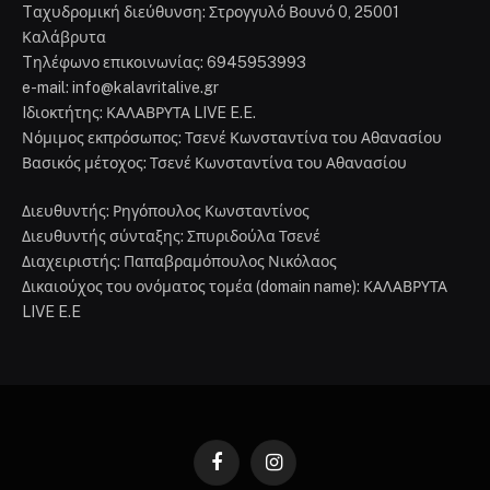
Tαχυδρομική διεύθυνση: Στρογγυλό Βουνό 0, 25001
Καλάβρυτα
Tηλέφωνο επικοινωνίας: 6945953993
e-mail: info@kalavritalive.gr
Iδιοκτήτης: ΚΑΛΑΒΡΥΤΑ LIVE E.E.
Νόμιμος εκπρόσωπος: Τσενέ Κωνσταντίνα του Αθανασίου
Βασικός μέτοχος: Τσενέ Κωνσταντίνα του Αθανασίου
Διευθυντής: Ρηγόπουλος Κωνσταντίνος
Διευθυντής σύνταξης: Σπυριδούλα Τσενέ
Διαχειριστής: Παπαβραμόπουλος Νικόλαος
Δικαιούχος του ονόματος τομέα (domain name): ΚΑΛΑΒΡΥΤΑ
LIVE E.E
Facebook
Instagram