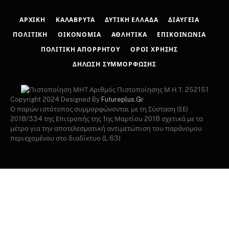
ΑΡΧΙΚΉ
ΚΑΛΆΒΡΥΤΑ
ΔΥΤΙΚΉ ΕΛΛΆΔΑ
ΔΙΑΎΓΕΙΑ
ΠΟΛΙΤΙΚΉ
ΟΙΚΟΝΟΜΊΑ
ΑΘΛΗΤΙΚΆ
ΕΠΙΚΟΙΝΩΝΊΑ
ΠΟΛΙΤΙΚΉ ΑΠΟΡΡΉΤΟΥ
ΌΡΟΙ ΧΡΉΣΗΣ
ΔΉΛΩΣΗ ΣΥΜΜΌΡΦΩΣΗΣ
Αριθμός Πιστοποίησης Μ.Η.Τ. 252151
Copyright 2024 Designed By
Futureplus.Gr
.
Ο παρών ιστότοπος συμμορφώνονται με τη Σύσταση (ΕΕ)
2018/334 της Επιτροπής της 1ης Μαρτίου 2018 σχετικά με τα
μέτρα για την αποτελεσματική αντιμετώπιση του παράνομου
περιεχομένου στο διαδίκτυο (L 63)