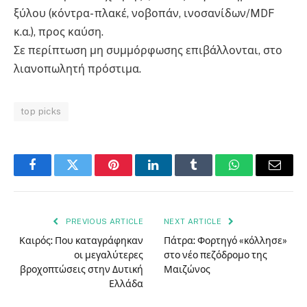
ξύλου (κόντρα- πλακέ, νοβοπάν, ινοσανίδων/MDF
κ.α.), προς καύση.
Σε περίπτωση μη συμμόρφωσης επιβάλλονται, στο
λιανοπωλητή πρόστιμα.
top picks
Facebook
Twitter
Pinterest
LinkedIn
Tumblr
WhatsApp
Email
PREVIOUS ARTICLE
NEXT ARTICLE
Καιρός: Που καταγράφηκαν
Πάτρα: Φορτηγό «κόλλησε»
οι μεγαλύτερες
στο νέο πεζόδρομο της
βροχοπτώσεις στην Δυτική
Μαιζώνος
Ελλάδα