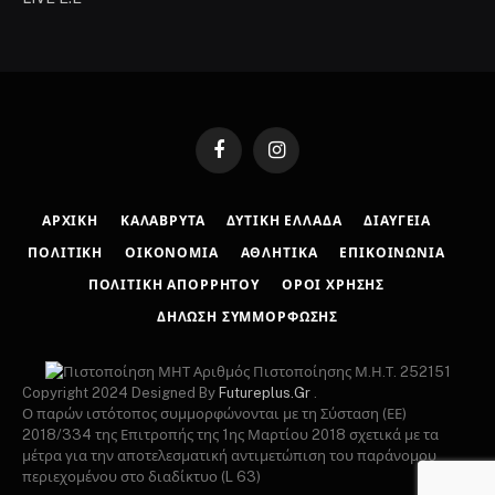
Facebook
Instagram
ΑΡΧΙΚΉ
ΚΑΛΆΒΡΥΤΑ
ΔΥΤΙΚΉ ΕΛΛΆΔΑ
ΔΙΑΎΓΕΙΑ
ΠΟΛΙΤΙΚΉ
ΟΙΚΟΝΟΜΊΑ
ΑΘΛΗΤΙΚΆ
ΕΠΙΚΟΙΝΩΝΊΑ
ΠΟΛΙΤΙΚΉ ΑΠΟΡΡΉΤΟΥ
ΌΡΟΙ ΧΡΉΣΗΣ
ΔΉΛΩΣΗ ΣΥΜΜΌΡΦΩΣΗΣ
Αριθμός Πιστοποίησης Μ.Η.Τ. 252151
Copyright 2024 Designed By
Futureplus.Gr
.
Ο παρών ιστότοπος συμμορφώνονται με τη Σύσταση (ΕΕ)
2018/334 της Επιτροπής της 1ης Μαρτίου 2018 σχετικά με τα
μέτρα για την αποτελεσματική αντιμετώπιση του παράνομου
περιεχομένου στο διαδίκτυο (L 63)