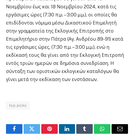
Νοεµβρίου έως και 18 Νοεμβρίου 2024, κατά τις
εργάσιμες ώρες (7:30 π.µ. – 3:00 µ.µ.), οι οποίες θα
επιδίδονται νόµιµα µέσω ∆ικαστικού Επιµελητή
στην γραµµατεία της Εκλογικής Επιτροπής στο
Επιµελητήριο στην Πάτρα (Αγ. Ανδρέου 89-91) κατά
τις εργάσιµες ώρες, (7:30 π.µ. – 3:00 µ.µ.), ενώ η
εκδίκασή τους θα γίνει από την Εκλογική Επιτροπή
εντός τριών ηµερών σε δηµόσια συνεδρίαση. Η
σύνταξη των οριστικών εκλογικών καταλόγων θα
γίνει µετά την εκδίκαση των ενστάσεων.
top picks
Facebook
Twitter
Pinterest
LinkedIn
Tumblr
WhatsApp
Email