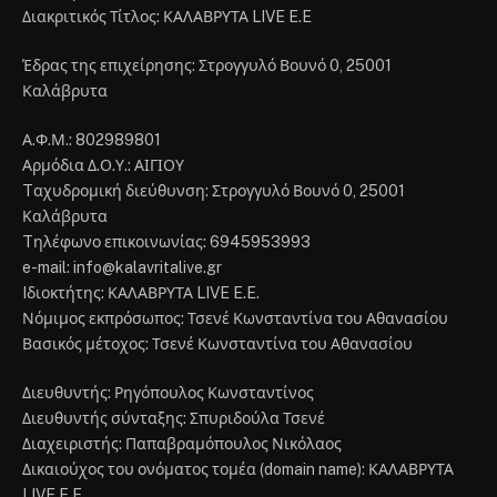
Διακριτικός Τίτλος: ΚΑΛΑΒΡΥΤΑ LIVE E.E
Έδρας της επιχείρησης: Στρογγυλό Βουνό 0, 25001
Καλάβρυτα
Α.Φ.Μ.: 802989801
Αρμόδια Δ.Ο.Υ.: ΑΙΓΙΟΥ
Tαχυδρομική διεύθυνση: Στρογγυλό Βουνό 0, 25001
Καλάβρυτα
Tηλέφωνο επικοινωνίας: 6945953993
e-mail: info@kalavritalive.gr
Iδιοκτήτης: ΚΑΛΑΒΡΥΤΑ LIVE E.E.
Νόμιμος εκπρόσωπος: Τσενέ Κωνσταντίνα του Αθανασίου
Βασικός μέτοχος: Τσενέ Κωνσταντίνα του Αθανασίου
Διευθυντής: Ρηγόπουλος Κωνσταντίνος
Διευθυντής σύνταξης: Σπυριδούλα Τσενέ
Διαχειριστής: Παπαβραμόπουλος Νικόλαος
Δικαιούχος του ονόματος τομέα (domain name): ΚΑΛΑΒΡΥΤΑ
LIVE E.E