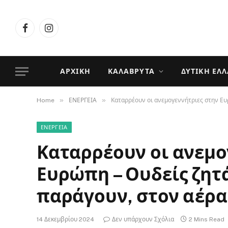
Facebook
Instagram
ΑΡΧΙΚΉ
ΚΑΛΆΒΡΥΤΑ
ΔΥΤΙΚΉ ΕΛ
»
»
Home
ΕΝΕΡΓΕΙΑ
Καταρρέουν οι ανεμογεννήτριες στην Ευρ
ΕΝΕΡΓΕΙΑ
Καταρρέουν οι ανεμο
Ευρώπη – Ουδείς ζητ
παράγουν, στον αέρα 
14 Δεκεμβρίου 2024
Δεν υπάρχουν Σχόλια
2 Mins Read