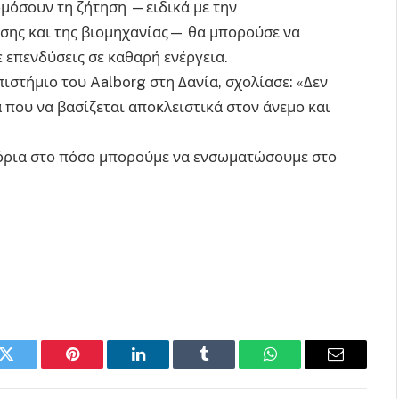
μόσουν τη ζήτηση —ειδικά με την
σης και της βιομηχανίας— θα μπορούσε να
ε επενδύσεις σε καθαρή ενέργεια.
ιστήμιο του Aalborg στη Δανία, σχολίασε: «Δεν
 που να βασίζεται αποκλειστικά στον άνεμο και
 όρια στο πόσο μπορούμε να ενσωματώσουμε στο
k
Twitter
Pinterest
LinkedIn
Tumblr
WhatsApp
Email