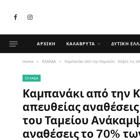
Facebook
Instagram
ΑΡΧΙΚΉ
ΚΑΛΆΒΡΥΤΑ
ΔΥΤΙΚΉ ΕΛ
»
»
Home
ΕΛΛΑΔΑ
Καμπανάκι από την Κομισιόν. Κόψτε τις α
ΕΛΛΑΔΑ
Καμπανάκι από την Κ
απευθείας αναθέσεις
του Ταμείου Ανάκαμψ
αναθέσεις το 70% τ