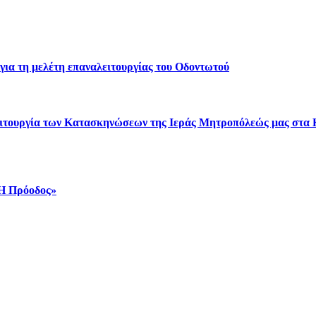
για τη μελέτη επαναλειτουργίας του Οδοντωτού
 λειτουργία των Κατασκηνώσεων της Ιεράς Μητροπόλεώς μας στα
«Η Πρόοδος»