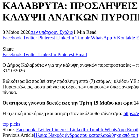
ΚΑΛΑΒΡΥΤΑ: ΠΡΟΣΛΗΨΕΙΣ 
ΚΑΛΥΨΗ ΑΝΑΓΚΩΝ ΠΥΡΟΠ
8 Μαΐου 2026
Δεν υπάρχουν Σχόλια
1 Min Read
Facebook
Twitter
Pinterest
LinkedIn
Tumblr
WhatsApp
VKontakte
E
Share
Facebook
Twitter
LinkedIn
Pinterest
Email
Ο Δήμος Καλαβρύτων για την κάλυψη αναγκών πυροπροστασίας – π
31/10/2026.
Ειδικότερα θα προβεί στην πρόσληψη επτά (7) ατόμων, κλάδου ΥΕ
Πυρασφάλειας, αυστηρά για τις έδρες των υπηρεσιών όπως αναγρά
πίνακα.
Οι αιτήσεις γίνονται δεκτές έως την Τρίτη 19 Μαΐου και ώρα 14
Η σχετική προκήρυξη και αίτηση στον ακόλουθο σύνδεσμο:
https:/
top picks
Share.
Facebook
Twitter
Pinterest
LinkedIn
Tumblr
WhatsApp
Email
Previous Article
Ηλεία: Νεκρός άνδρας που καταπλακώθηκε από το τ