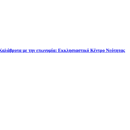
 Καλάβρυτα με την επωνυμία: Εκκλησιαστικό Κέντρο Νεότητας