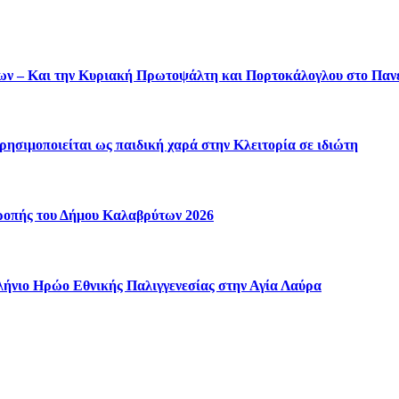
ύτων – Και την Κυριακή Πρωτοψάλτη και Πορτοκάλογλου στο Πα
ησιμοποιείται ως παιδική χαρά στην Κλειτορία σε ιδιώτη
τροπής του Δήμου Καλαβρύτων 2026
ήνιο Ηρώο Εθνικής Παλιγγενεσίας στην Αγία Λαύρα