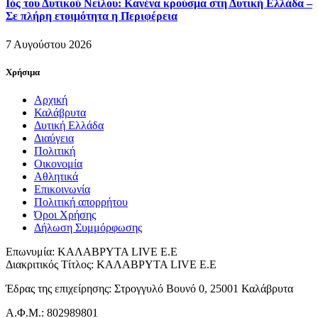
Ιός του Δυτικού Νείλου: Κανένα κρούσμα στη Δυτική Ελλάδα –
Σε πλήρη ετοιμότητα η Περιφέρεια
7 Αυγούστου 2026
Χρήσιμα
Αρχική
Καλάβρυτα
Δυτική Ελλάδα
Διαύγεια
Πολιτική
Οικονομία
Αθλητικά
Επικοινωνία
Πολιτική απορρήτου
Όροι Χρήσης
Δήλωση Συμμόρφωσης
Επωνυμία: ΚΑΛΑΒΡΥΤΑ LIVE Ε.Ε
Διακριτικός Τίτλος: ΚΑΛΑΒΡΥΤΑ LIVE E.E
Έδρας της επιχείρησης: Στρογγυλό Βουνό 0, 25001 Καλάβρυτα
Α.Φ.Μ.: 802989801