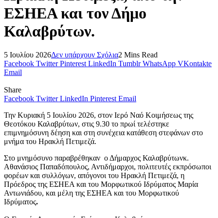
ΕΣΗΕΑ και τον Δήμο
Καλαβρύτων.
5 Ιουλίου 2026
Δεν υπάρχουν Σχόλια
2 Mins Read
Facebook
Twitter
Pinterest
LinkedIn
Tumblr
WhatsApp
VKontakte
Email
Share
Facebook
Twitter
LinkedIn
Pinterest
Email
Την Κυριακή 5 Ιουλίου 2026, στον Ιερό Ναό Κοιμήσεως της
Θεοτόκου Καλαβρύτων, στις 9.30 το πρωί τελέστηκε
επιμνημόσυνη δέηση και στη συνέχεια κατάθεση στεφάνων στο
μνήμα του Ηρακλή Πετιμεζά.
Στο μνημόσυνο παραβρέθηκαν ο Δήμαρχος Καλαβρύτωνκ.
Αθανάσιος Παπαδόπουλος, Αντιδήμαρχοι, πολιτευτές εκπρόσωποι
φορέων και συλλόγων, απόγονοι του Ηρακλή Πετιμεζά, η
Πρόεδρος της ΕΣΗΕΑ και του Μορφωτικού Ιδρύματος Μαρία
Αντωνιάδου, και μέλη της ΕΣΗΕΑ και του Μορφωτικού
Ιδρύματος
.