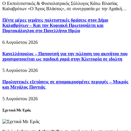
Ο Εκπολιτιστικός & Φυσιολατρικός Σύλλογος Κάτω Βλασίας
Καλαβρύτων «Ο Άγιος Βλάσιος», σε συνεργασία με την Αχαϊκή…
Πέντε μέρες γεμάτες πολιτιστικές δράσεις στον Δήμο
Καλαβρύτων – Και την Κυριακή Πρωτοψάλτη και
Πορτοκάλογλου στο Πανελλήνιο Ηρώο
6 Αυγούστου 2026
Κανελλόπουλος – Παπουτσή για την πώληση του ακινήτου που
χρησιμοποιείται ως παιδική χαρά στην Κλειτορία σε ιδιώτη
5 Αυγούστου 2026
Προληπτικές εξετάσεις σε απομακρυσμένες περιοχές – Μικρός
και Μεγάλος Ποντιάς
5 Αυγούστου 2026
Σχετικά Με Εμάς