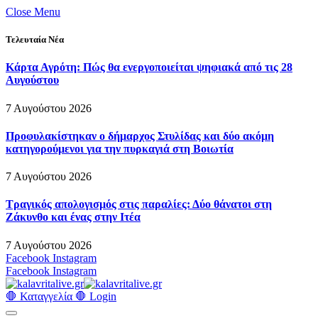
Close Menu
Τελευταία Νέα
Κάρτα Αγρότη: Πώς θα ενεργοποιείται ψηφιακά από τις 28
Αυγούστου
7 Αυγούστου 2026
Προφυλακίστηκαν ο δήμαρχος Στυλίδας και δύο ακόμη
κατηγορούμενοι για την πυρκαγιά στη Βοιωτία
7 Αυγούστου 2026
Τραγικός απολογισμός στις παραλίες: Δύο θάνατοι στη
Ζάκυνθο και ένας στην Ιτέα
7 Αυγούστου 2026
Facebook
Instagram
Facebook
Instagram
🛑 Καταγγελία 🛑
Login