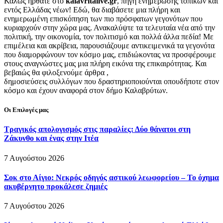
Καλώς ήρθατε στο
kalavritalive.gr
, πηγή ενημέρωσης τοπικών και
εντός Ελλάδας νέων! Εδώ, θα διαβάσετε μια πλήρη και
ενημερωμένη επισκόπηση των πιο πρόσφατων γεγονότων που
κυριαρχούν στην χώρα μας. Ανακαλύψτε τα τελευταία νέα από την
πολιτική, την οικονομία, τον πολιτισμό και πολλά άλλα πεδία! Με
επιμέλεια και ακρίβεια, παρουσιάζουμε αντικειμενικά τα γεγονότα
που διαμορφώνουν τον κόσμο μας, επιδιώκοντας να προσφέρουμε
στους αναγνώστες μας μια πλήρη εικόνα της επικαιρότητας. Και
βεβαιώς θα φιλοξενούμε άρθρα ,
δημοσιεύσεις συλλόγων που δραστηριοποιούνται οπουδήποτε στον
κόσμο και έχουν αναφορά στον δήμο Καλαβρύτων.
Οι Επιλογές μας
Τραγικός απολογισμός στις παραλίες: Δύο θάνατοι στη
Ζάκυνθο και ένας στην Ιτέα
7 Αυγούστου 2026
Σοκ στο Αίγιο: Νεκρός οδηγός αστικού λεωφορείου – Το όχημα
ακυβέρνητο προκάλεσε ζημιές
7 Αυγούστου 2026