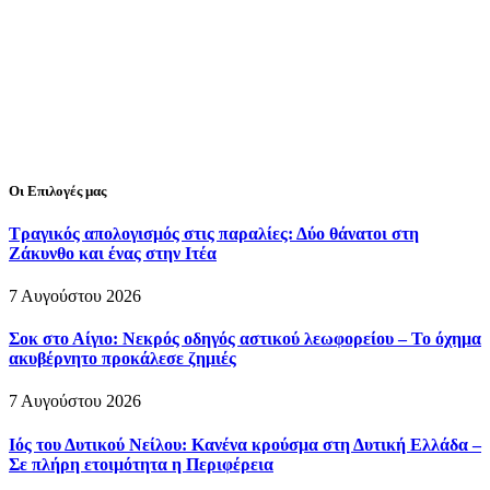
Οι Επιλογές μας
Τραγικός απολογισμός στις παραλίες: Δύο θάνατοι στη
Ζάκυνθο και ένας στην Ιτέα
7 Αυγούστου 2026
Σοκ στο Αίγιο: Νεκρός οδηγός αστικού λεωφορείου – Το όχημα
ακυβέρνητο προκάλεσε ζημιές
7 Αυγούστου 2026
Ιός του Δυτικού Νείλου: Κανένα κρούσμα στη Δυτική Ελλάδα –
Σε πλήρη ετοιμότητα η Περιφέρεια