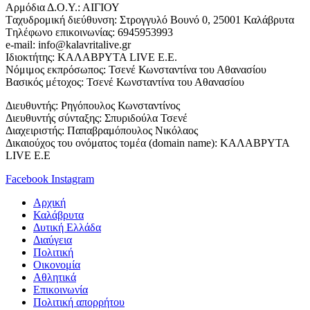
Αρμόδια Δ.Ο.Υ.: ΑΙΓΙΟΥ
Tαχυδρομική διεύθυνση: Στρογγυλό Βουνό 0, 25001 Καλάβρυτα
Tηλέφωνο επικοινωνίας: 6945953993
e-mail: info@kalavritalive.gr
Iδιοκτήτης: ΚΑΛΑΒΡΥΤΑ LIVE E.E.
Νόμιμος εκπρόσωπος: Τσενέ Κωνσταντίνα του Αθανασίου
Βασικός μέτοχος: Τσενέ Κωνσταντίνα του Αθανασίου
Διευθυντής: Ρηγόπουλος Κωνσταντίνος
Διευθυντής σύνταξης: Σπυριδούλα Τσενέ
Διαχειριστής: Παπαβραμόπουλος Νικόλαος
Δικαιούχος του ονόματος τομέα (domain name): ΚΑΛΑΒΡΥΤΑ
LIVE E.E
Facebook
Instagram
Αρχική
Καλάβρυτα
Δυτική Ελλάδα
Διαύγεια
Πολιτική
Οικονομία
Αθλητικά
Επικοινωνία
Πολιτική απορρήτου