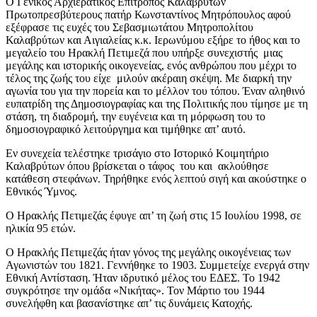
Ο Γενικός Αρχιερατικός Επίτροπος Καλαβρύτων
Πρωτοπρεσβύτερους πατήρ Κωνσταντίνος Μητρόπουλος αφού
εξέφρασε τις ευχές του Σεβασμιωτάτου Μητροπολίτου
Καλαβρύτων και Αιγιαλείας κ.κ. Ιερωνύμου εξήρε το ήθος και το
μεγαλείο του Ηρακλή Πετιμεζά που υπήρξε συνεχιστής μιας
μεγάλης και ιστορικής οικογενείας, ενός ανθρώπου που μέχρι το
τέλος της ζωής του είχε μιλούν ακέραιη σκέψη. Με διαρκή την
αγωνία του για την πορεία και το μέλλον του τόπου. Έναν αληθινό
ευπατρίδη της Δημοσιογραφίας και της Πολιτικής που τίμησε με τη
στάση, τη διαδρομή, την ευγένεια και τη μόρφωση του το
δημοσιογραφικό λειτούργημα και τιμήθηκε απ’ αυτό.
Εν συνεχεία τελέστηκε τρισάγιο στο Ιστορικό Κοιμητήριο
Καλαβρύτων όπου βρίσκεται ο τάφος του και ακλούθησε
κατάθεση στεφάνων. Τηρήθηκε ενός λεπτού σιγή και ακούστηκε ο
Εθνικός Ύμνος.
Ο Ηρακλής Πετιμεζάς έφυγε απ’ τη ζωή στις 15 Ιουλίου 1998, σε
ηλικία 95 ετών.
Ο Ηρακλής Πετιμεζάς ήταν γόνος της μεγάλης οικογένειας των
Αγωνιστών του 1821. Γεννήθηκε το 1903. Συμμετείχε ενεργά στην
Εθνική Αντίσταση. Ήταν ιδρυτικό μέλος του ΕΔΕΣ. Το 1942
συγκρότησε την ομάδα «Νικήτας». Τον Μάρτιο του 1944
συνελήφθη και βασανίστηκε απ’ τις δυνάμεις Κατοχής.