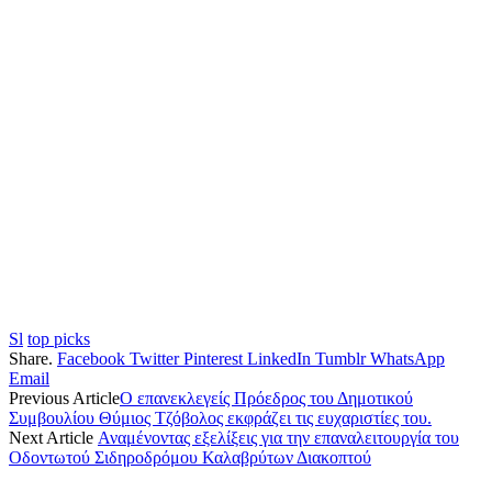
Sl
top picks
Share.
Facebook
Twitter
Pinterest
LinkedIn
Tumblr
WhatsApp
Email
Previous Article
Ο επανεκλεγείς Πρόεδρος του Δημοτικού
Συμβουλίου Θύμιος Τζόβολος εκφράζει τις ευχαριστίες του.
Next Article
Αναμένοντας εξελίξεις για την επαναλειτουργία του
Οδοντωτού Σιδηροδρόμου Καλαβρύτων Διακοπτού