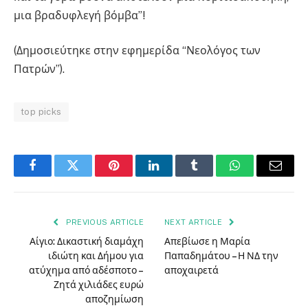
μια βραδυφλεγή βόμβα”!
(Δημοσιεύτηκε στην εφημερίδα “Νεολόγος των
Πατρών”).
top picks
Facebook
Twitter
Pinterest
LinkedIn
Tumblr
WhatsApp
Email
PREVIOUS ARTICLE
NEXT ARTICLE
Αίγιο: Δικαστική διαμάχη
Απεβίωσε η Μαρία
ιδιώτη και Δήμου για
Παπαδημάτου – Η ΝΔ την
ατύχημα από αδέσποτο –
αποχαιρετά
Ζητά χιλιάδες ευρώ
αποζημίωση