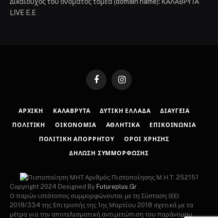
Δικαιούχος του ονόματος τομέα (domain name): ΚΑΛΑΒΡΥΤΑ
LIVE E.E
Facebook
Instagram
ΑΡΧΙΚΉ
ΚΑΛΆΒΡΥΤΑ
ΔΥΤΙΚΉ ΕΛΛΆΔΑ
ΔΙΑΎΓΕΙΑ
ΠΟΛΙΤΙΚΉ
ΟΙΚΟΝΟΜΊΑ
ΑΘΛΗΤΙΚΆ
ΕΠΙΚΟΙΝΩΝΊΑ
ΠΟΛΙΤΙΚΉ ΑΠΟΡΡΉΤΟΥ
ΌΡΟΙ ΧΡΉΣΗΣ
ΔΉΛΩΣΗ ΣΥΜΜΌΡΦΩΣΗΣ
Αριθμός Πιστοποίησης Μ.Η.Τ. 252151
Copyright 2024 Designed By
Futureplus.Gr
.
Ο παρών ιστότοπος συμμορφώνονται με τη Σύσταση (ΕΕ)
2018/334 της Επιτροπής της 1ης Μαρτίου 2018 σχετικά με τα
μέτρα για την αποτελεσματική αντιμετώπιση του παράνομου