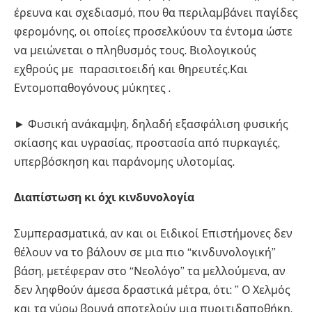
έρευνα και σχεδιασμό, που θα περιλαμβάνει παγίδες
φερομόνης, οι οποίες προσελκύουν τα έντομα ώστε
να μειώνεται ο πληθυσμός τους. Βιολογικούς
εχθρούς με παρασιτοειδή και θηρευτές.Και
Εντομοπαθογόνους μύκητες .
► Φυσική ανάκαμψη, δηλαδή εξασφάλιση φυσικής
σκίασης και υγρασίας, προστασία από πυρκαγιές,
υπερβόσκηση και παράνομης υλοτομίας.
Διαπίστωση
κι
όχι
κινδυνολογία
Συμπερασματικά, αν και οι Ειδικοί Επιστήμονες δεν
θέλουν να το βάλουν σε μια πιο “κινδυνολογική”
βάση, μετέφεραν στο “Νεολόγο” τα μελλούμενα, αν
δεν ληφθούν άμεσα δραστικά μέτρα, ότι: ” Ο Χελμός
και τα γύρω βουνά αποτελούν μια πυριτιδαποθήκη,