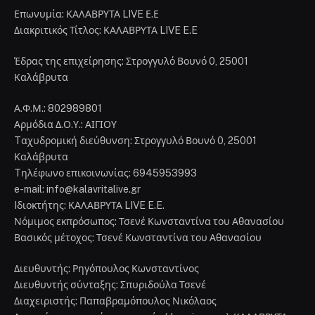
Επωνυμία: ΚΑΛΑΒΡΥΤΑ LIVE Ε.Ε
Διακριτικός Τίτλος: ΚΑΛΑΒΡΥΤΑ LIVE E.E
Έδρας της επιχείρησης: Στρογγυλό Βουνό 0, 25001
Καλάβρυτα
Α.Φ.Μ.: 802989801
Αρμόδια Δ.Ο.Υ.: ΑΙΓΙΟΥ
Tαχυδρομική διεύθυνση: Στρογγυλό Βουνό 0, 25001
Καλάβρυτα
Tηλέφωνο επικοινωνίας: 6945953993
e-mail: info@kalavritalive.gr
Iδιοκτήτης: ΚΑΛΑΒΡΥΤΑ LIVE E.E.
Νόμιμος εκπρόσωπος: Τσενέ Κωνσταντίνα του Αθανασίου
Βασικός μέτοχος: Τσενέ Κωνσταντίνα του Αθανασίου
Διευθυντής: Ρηγόπουλος Κωνσταντίνος
Διευθυντής σύνταξης: Σπυριδούλα Τσενέ
Διαχειριστής: Παπαβραμόπουλος Νικόλαος