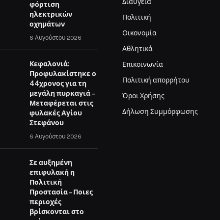
Διαύγεια
φόρτιση
ηλεκτρικών
Πολιτική
οχημάτων
Οικονομία
6 Αυγούστου 2026
Αθλητικά
Κεφαλονιά:
Επικοινωνία
Προφυλακίστηκε ο
Πολιτική απορρήτου
44χρονος για τη
μεγάλη πυρκαγιά –
Όροι Χρήσης
Μεταφέρεται στις
Δήλωση Συμμόρφωσης
φυλακές Αγίου
Στεφάνου
6 Αυγούστου 2026
Σε αυξημένη
επιφυλακή η
Πολιτική
Προστασία – Ποιες
περιοχές
βρίσκονται στο