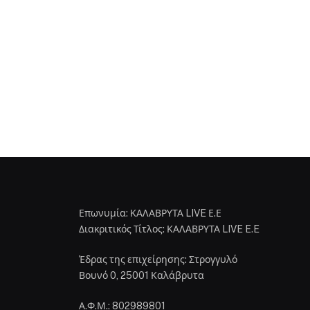
Επωνυμία: ΚΑΛΑΒΡΥΤΑ LIVE Ε.Ε
Διακριτικός Τίτλος: ΚΑΛΑΒΡΥΤΑ LIVE E.E
Έδρας της επιχείρησης: Στρογγυλό
Βουνό 0, 25001 Καλάβρυτα
Α.Φ.Μ.: 802989801