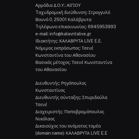
Αρμόδια Δ.Ο.Υ.: ΑΙΓΙΟΥ
Tαχυδρομική διεύθυνση: Στρογγυλό
Βουνό 0, 25001 Καλάβρυτα
Tηλέφωνο επικοινωνίας: 6945953993
e-mail: info@kalavritalive.gr
Iδιοκτήτης: ΚΑΛΑΒΡΥΤΑ LIVE E.E.
Νόμιμος εκπρόσωπος: Τσενέ
Κωνσταντίνα του Αθανασίου
Βασικός μέτοχος: Τσενέ Κωνσταντίνα
του Αθανασίου
Διευθυντής: Ρηγόπουλος
Κωνσταντίνος
Διευθυντής σύνταξης: Σπυριδούλα
Τσενέ
Διαχειριστής: Παπαβραμόπουλος
Νικόλαος
Δικαιούχος του ονόματος τομέα
(domain name): ΚΑΛΑΒΡΥΤΑ LIVE E.E