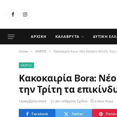
Facebook
Instagram
ΑΡΧΙΚΉ
ΚΑΛΆΒΡΥΤΑ
ΔΥΤΙΚΉ ΕΛ
»
»
Home
ΚΑΙΡΟΣ
Κακοκαιρία Bora: Νέο έκτακτο δελτίο. Έως 
ΚΑΙΡΟΣ
Κακοκαιρία Bora: Νέο
την Τρίτη τα επικίνδ
1 Δεκεμβρίου 2024
Δεν υπάρχουν Σχόλια
2 Mins Read
Facebook
Twitter
Pinter