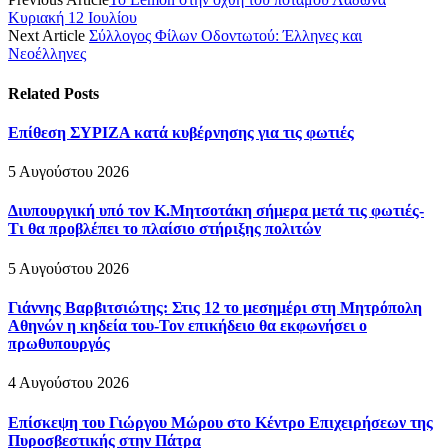
Κυριακή 12 Ιουλίου
Next Article
Σύλλογος Φίλων Οδοντωτού: Έλληνες και
Νεοέλληνες
Related
Posts
Επίθεση ΣΥΡΙΖΑ κατά κυβέρνησης για τις φωτιές
5 Αυγούστου 2026
Διυπουργική υπό τον Κ.Μητσοτάκη σήμερα μετά τις φωτιές-
Τι θα προβλέπει το πλαίσιο στήριξης πολιτών
5 Αυγούστου 2026
Γιάννης Βαρβιτσιώτης: Στις 12 το μεσημέρι στη Μητρόπολη
Αθηνών η κηδεία του-Τον επικήδειο θα εκφωνήσει ο
πρωθυπουργός
4 Αυγούστου 2026
Επίσκεψη του Γιώργου Μώρου στο Κέντρο Επιχειρήσεων της
Πυροσβεστικής στην Πάτρα