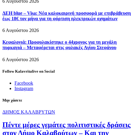
6 Αυγούστου 2026
ΔΕΗ blue – Visa: Νέα καλοκαιρινή προσφορά με επιβράβευση
έως 18€ τον μήνα για τη φόρτιση ηλεκτρικών οχημάτων
6 Αυγούστου 2026
Κεφαλονιά: Προφυλακίστηκε ο 44χρονος για τη μεγάλη
πυρκαγιά – Μεταφέρεται στις φυλακές Αγίου Στεφάνου
6 Αυγούστου 2026
Follow Kalavritalive on Social
Facebook
Instagram
Μην χάσετε
ΔΗΜΟΣ ΚΑΛΑΒΡΥΤΩΝ
Πέντε μέρες γεμάτες πολιτιστικές δράσεις
στον Δήμο Καλαβρύτων – Και την