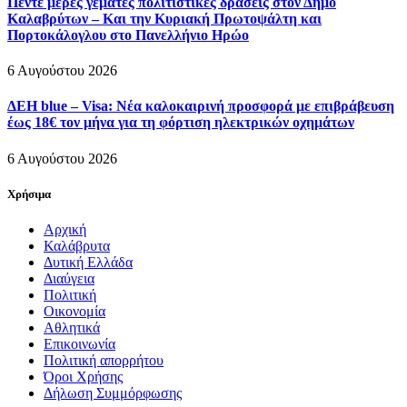
Πέντε μέρες γεμάτες πολιτιστικές δράσεις στον Δήμο
Καλαβρύτων – Και την Κυριακή Πρωτοψάλτη και
Πορτοκάλογλου στο Πανελλήνιο Ηρώο
6 Αυγούστου 2026
ΔΕΗ blue – Visa: Νέα καλοκαιρινή προσφορά με επιβράβευση
έως 18€ τον μήνα για τη φόρτιση ηλεκτρικών οχημάτων
6 Αυγούστου 2026
Χρήσιμα
Αρχική
Καλάβρυτα
Δυτική Ελλάδα
Διαύγεια
Πολιτική
Οικονομία
Αθλητικά
Επικοινωνία
Πολιτική απορρήτου
Όροι Χρήσης
Δήλωση Συμμόρφωσης