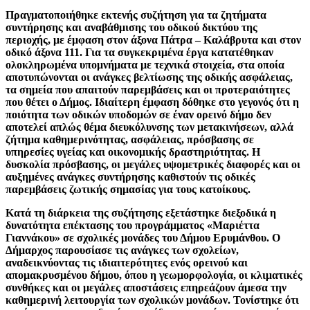
Πραγματοποιήθηκε εκτενής συζήτηση για τα ζητήματα
συντήρησης και αναβάθμισης του οδικού δικτύου της
περιοχής, με έμφαση στον άξονα Πάτρα – Καλάβρυτα και στον
οδικό άξονα 111. Για τα συγκεκριμένα έργα κατατέθηκαν
ολοκληρωμένα υπομνήματα με τεχνικά στοιχεία, στα οποία
αποτυπώνονται οι ανάγκες βελτίωσης της οδικής ασφάλειας,
τα σημεία που απαιτούν παρεμβάσεις και οι προτεραιότητες
που θέτει ο Δήμος. Ιδιαίτερη έμφαση δόθηκε στο γεγονός ότι η
ποιότητα των οδικών υποδομών σε έναν ορεινό δήμο δεν
αποτελεί απλώς θέμα διευκόλυνσης των μετακινήσεων, αλλά
ζήτημα καθημερινότητας, ασφάλειας, πρόσβασης σε
υπηρεσίες υγείας και οικονομικής δραστηριότητας
. Η
δυσκολία πρόσβασης, οι μεγάλες υψομετρικές διαφορές και οι
αυξημένες ανάγκες συντήρησης καθιστούν τις οδικές
παρεμβάσεις ζωτικής σημασίας για τους κατοίκους.
Κατά τη διάρκεια της συζήτησης εξετάστηκε διεξοδικά η
δυνατότητα επέκτασης του προγράμματος «Μαριέττα
Γιαννάκου» σε σχολικές μονάδες του Δήμου Ερυμάνθου. Ο
Δήμαρχος παρουσίασε τις ανάγκες των σχολείων,
αναδεικνύοντας τις ιδιαιτερότητες ενός ορεινού και
απομακρυσμένου δήμου, όπου η γεωμορφολογία, οι κλιματικές
συνθήκες και οι μεγάλες αποστάσεις επηρεάζουν άμεσα την
καθημερινή λειτουργία των σχολικών μονάδων. Τονίστηκε ότι