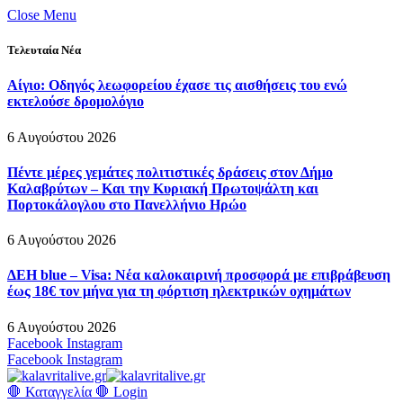
Close Menu
Τελευταία Νέα
Αίγιο: Οδηγός λεωφορείου έχασε τις αισθήσεις του ενώ
εκτελούσε δρομολόγιο
6 Αυγούστου 2026
Πέντε μέρες γεμάτες πολιτιστικές δράσεις στον Δήμο
Καλαβρύτων – Και την Κυριακή Πρωτοψάλτη και
Πορτοκάλογλου στο Πανελλήνιο Ηρώο
6 Αυγούστου 2026
ΔΕΗ blue – Visa: Νέα καλοκαιρινή προσφορά με επιβράβευση
έως 18€ τον μήνα για τη φόρτιση ηλεκτρικών οχημάτων
6 Αυγούστου 2026
Facebook
Instagram
Facebook
Instagram
🛑 Καταγγελία 🛑
Login