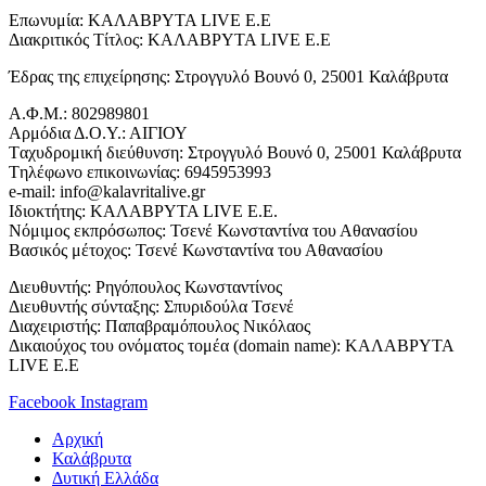
Επωνυμία: ΚΑΛΑΒΡΥΤΑ LIVE Ε.Ε
Διακριτικός Τίτλος: ΚΑΛΑΒΡΥΤΑ LIVE E.E
Έδρας της επιχείρησης: Στρογγυλό Βουνό 0, 25001 Καλάβρυτα
Α.Φ.Μ.: 802989801
Αρμόδια Δ.Ο.Υ.: ΑΙΓΙΟΥ
Tαχυδρομική διεύθυνση: Στρογγυλό Βουνό 0, 25001 Καλάβρυτα
Tηλέφωνο επικοινωνίας: 6945953993
e-mail: info@kalavritalive.gr
Iδιοκτήτης: ΚΑΛΑΒΡΥΤΑ LIVE E.E.
Νόμιμος εκπρόσωπος: Τσενέ Κωνσταντίνα του Αθανασίου
Βασικός μέτοχος: Τσενέ Κωνσταντίνα του Αθανασίου
Διευθυντής: Ρηγόπουλος Κωνσταντίνος
Διευθυντής σύνταξης: Σπυριδούλα Τσενέ
Διαχειριστής: Παπαβραμόπουλος Νικόλαος
Δικαιούχος του ονόματος τομέα (domain name): ΚΑΛΑΒΡΥΤΑ
LIVE E.E
Facebook
Instagram
Αρχική
Καλάβρυτα
Δυτική Ελλάδα