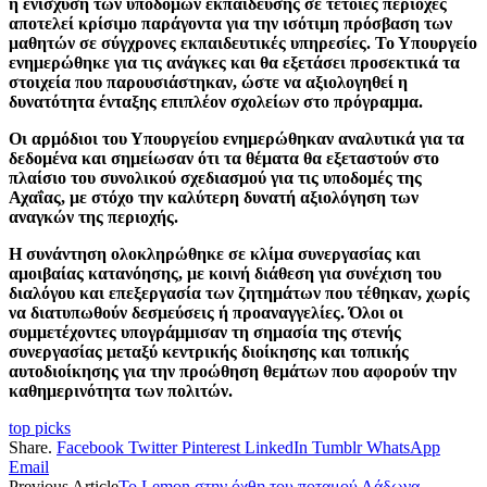
η ενίσχυση των υποδομών εκπαίδευσης σε τέτοιες περιοχές
αποτελεί κρίσιμο παράγοντα για την ισότιμη πρόσβαση των
μαθητών σε σύγχρονες εκπαιδευτικές υπηρεσίες. Το Υπουργείο
ενημερώθηκε για τις ανάγκες και θα εξετάσει προσεκτικά τα
στοιχεία που παρουσιάστηκαν, ώστε να αξιολογηθεί η
δυνατότητα ένταξης επιπλέον σχολείων στο πρόγραμμα.
Οι αρμόδιοι του Υπουργείου ενημερώθηκαν αναλυτικά για τα
δεδομένα και σημείωσαν ότι τα θέματα θα εξεταστούν στο
πλαίσιο του συνολικού σχεδιασμού για τις υποδομές της
Αχαΐας, με στόχο την καλύτερη δυνατή αξιολόγηση των
αναγκών της περιοχής.
Η συνάντηση ολοκληρώθηκε σε κλίμα συνεργασίας και
αμοιβαίας κατανόησης, με κοινή διάθεση για συνέχιση του
διαλόγου και επεξεργασία των ζητημάτων που τέθηκαν, χωρίς
να διατυπωθούν δεσμεύσεις ή προαναγγελίες. Όλοι οι
συμμετέχοντες υπογράμμισαν τη σημασία της στενής
συνεργασίας μεταξύ κεντρικής διοίκησης και τοπικής
αυτοδιοίκησης για την προώθηση θεμάτων που αφορούν την
καθημερινότητα των πολιτών.
top picks
Share.
Facebook
Twitter
Pinterest
LinkedIn
Tumblr
WhatsApp
Email
Previous Article
Το Lemon στην όχθη του ποταμού Λάδωνα