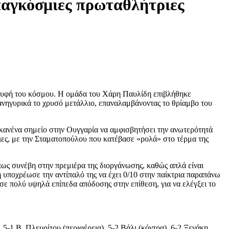
παγκόσμιες πρωταθλήτριες
ορυφή του κόσμου. Η ομάδα του Χάρη Παυλίδη επιβλήθηκε
ανηγυρικά το χρυσό μετάλλιο, επαναλαμβάνοντας το θρίαμβο του
 κανένα σημείο στην Ουγγαρία να αμφισβητήσει την ανωτερότητά
ιες, με την Σταματοπούλου που κατέβασε «ρολά» στο τέρμα της
ως συνέβη στην πρεμιέρα της διοργάνωσης, καθώς απλά είναι
υποχρέωσε την αντίπαλό της να έχει 0/10 στην παίκτρια παραπάνω
 σε πολύ υψηλά επίπεδα απόδοσης στην επίθεση, για να ελέγξει το
), 5-1 Β. Πλευρίτου (περιφέρεια), 5-2 Βάλι (κόντρα), 6-2 Ξενάκη