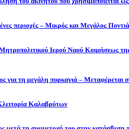
ληση του ακινήτου που χρησιμοποιείται ως 
ένες περιοχές – Μικρός και Μεγάλος Ποντι
 Μητροπολιτικού Ιερού Ναού Κοιμήσεως τ
ς για τη μεγάλη πυρκαγιά – Μεταφέρεται σ
Κλειτορία Καλαβρύτων
σος μετά τη συμμετοχή του στην κατάσβεση