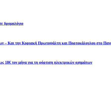
σε δρομολόγιο
ύτων – Και την Κυριακή Πρωτοψάλτη και Πορτοκάλογλου στο Πα
ως 18€ τον μήνα για τη φόρτιση ηλεκτρικών οχημάτων