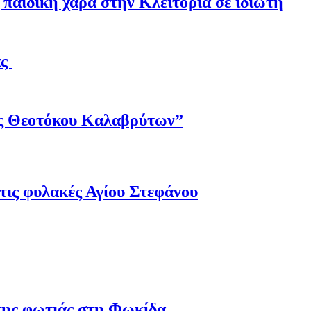
παιδική χαρά στην Κλειτορία σε ιδιώτη
άς
ης Θεοτόκου Καλαβρύτων”
τις φυλακές Αγίου Στεφάνου
 της φωτιάς στη Φωκίδα