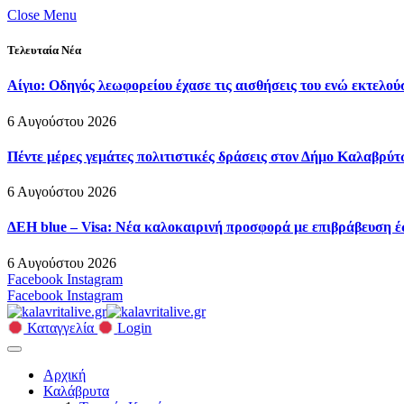
Close Menu
Τελευταία Νέα
Αίγιο: Οδηγός λεωφορείου έχασε τις αισθήσεις του ενώ εκτελού
6 Αυγούστου 2026
Πέντε μέρες γεμάτες πολιτιστικές δράσεις στον Δήμο Καλαβρ
6 Αυγούστου 2026
ΔΕΗ blue – Visa: Νέα καλοκαιρινή προσφορά με επιβράβευση έ
6 Αυγούστου 2026
Facebook
Instagram
Facebook
Instagram
Καταγγελία
Login
Αρχική
Καλάβρυτα