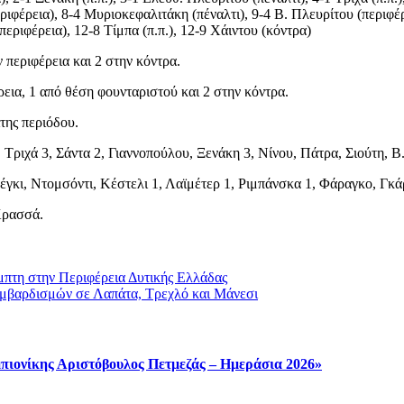
περιφέρεια), 8-4 Μυριοκεφαλιτάκη (πέναλτι), 9-4 Β. Πλευρίτου (περιφέρ
(περιφέρεια), 12-8 Τίμπα (π.π.), 12-9 Χάιντου (κόντρα)
ν περιφέρεια και 2 στην κόντρα.
ρεια, 1 από θέση φουνταριστού και 2 στην κόντρα.
ίτης περιόδου.
ιχά 3, Σάντα 2, Γιαννοπούλου, Ξενάκη 3, Νίνου, Πάτρα, Σιούτη, Β
γκι, Ντομσόντι, Κέστελι 1, Λαϊμέτερ 1, Ριμπάνσκα 1, Φάραγκο, Γκά
Κρασσά.
μπτη στην Περιφέρεια Δυτικής Ελλάδας
ομβαρδισμών σε Λαπάτα, Τρεχλό και Μάνεσι
πιονίκης Αριστόβουλος Πετμεζάς – Ημεράσια 2026»