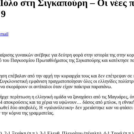
Πόλο στη Σιγκαπούρη – Οι νέες 
 9
mail
ίρισης γυναικών ανέβηκε για δεύτρη φορά στην ιστορία της στην κ
ικό του Παγκοσμίου Πρωταθλήματος της Σιγκαπούρης και κατέκτησε π
ση επέβαλαν από την αρχή την κυριαρχία τους και δεν επέτρεψαν σε
 Συγκλονιστική εμφάνιση πραγματοποίησαν όλες οι ελληνίδες πολίστρ
να σκοράρουν οι αντίπαλοι όταν είχαν παίκτρια παραπάνω.
ήρχε περίπτωση η ελληνική ομάδα να ξαναχάσει από τις Μαγυάρες, όπ
 αποκρούσεις και τα χέρια να υψώνουν… δάσος από μπλοκ, η εθνική 
χρεωθεί δύο αποβολές. Η «γαλανόλευκη» δεν χρειάστηκε καν να φτάσει
ν την κόρνα της γραμματείας.
, 2-1 Ξενάκη (π.π.), 3-1 Ελευθ. Πλευρίτου (πέναλτι), 4-1 Τριχά (π.π.