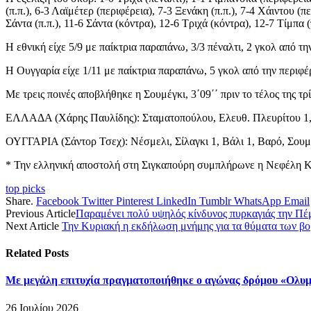
(π.π.), 6-3 Λαϊμέτερ (περιφέρεια), 7-3 Ξενάκη (π.π.), 7-4 Χάιντου (
Σάντα (π.π.), 11-6 Σάντα (κόντρα), 12-6 Τριχά (κόντρα), 12-7 Τίμπα 
Η εθνική είχε 5/9 με παίκτρια παραπάνω, 3/3 πέναλτι, 2 γκολ από τη
Η Ουγγαρία είχε 1/11 με παίκτρια παραπάνω, 5 γκολ από την περιφέ
Με τρεις ποινές αποβλήθηκε η Σουμέγκι, 3΄09΄΄ πριν το τέλος της τρ
ΕΛΛΑΔΑ (Χάρης Παυλίδης): Σταματοπούλου, Ελευθ. Πλευρίτου 1, Τρ
ΟΥΓΓΑΡΙΑ (Σάντορ Τσεχ): Νέσμελι, Σίλαγκι 1, Βάλι 1, Βαρό, Σουμέ
* Την ελληνική αποστολή στη Σιγκαπούρη συμπλήρωνε η Νεφέλη 
top picks
Share.
Facebook
Twitter
Pinterest
LinkedIn
Tumblr
WhatsApp
Email
Previous Article
Παραμένει πολύ υψηλός κίνδυνος πυρκαγιάς την Πέ
Next Article
Την Κυριακή η εκδήλωση μνήμης για τα θύματα των β
Related
Posts
Με μεγάλη επιτυχία πραγματοποιήθηκε ο αγώνας δρόμου «Ολυμ
26 Ιουλίου 2026