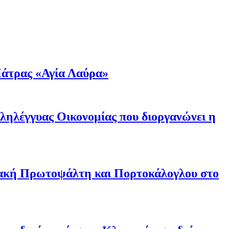
άτρας «Αγία Λαύρα»
λληλέγγυας Οικονομίας που διοργανώνει η
ριακή Πρωτοψάλτη και Πορτοκάλογλου στο