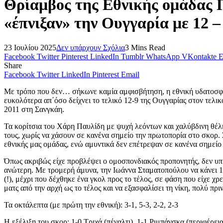
Θρίαμβος της Εθνικής ομάδας 
«έπνιξαν» την Ουγγαρία με 12 –
23 Ιουλίου 2025
Δεν υπάρχουν Σχόλια
3 Mins Read
Facebook
Twitter
Pinterest
LinkedIn
Tumblr
WhatsApp
VKontakte
E
Share
Facebook
Twitter
LinkedIn
Pinterest
Email
Με τρόπο που δεν… σήκωνε καμία αμφισβήτηση, η εθνική υδατοσφα
ευκολότερα απ΄όσο δείχνει το τελικό 12-9 της Ουγγαρίας στον τελ
2011 στη Σανγκάη.
Τα κορίτσια του Χάρη Παυλίδη με ψυχή λεόντων και χαλύβδινη θέλη
τους, χωρίς να χάσουν σε κανένα σημείο την πρωτοπορία στο σκορ.
εθνικής μας ομάδας, ενώ αμυντικά δεν επέτρεψαν σε κανένα σημείο 
Όπως ακριβώς είχε προβλέψει ο ομοσπονδιακός προπονητής, δεν υπ
ανώτερη. Με τρομερή άμυνα, την Ιωάννα Σταματοπούλου να κάνει 14
(!), μέχρι που δέχθηκε ένα γκολ προς το τέλος, σε φάση που είχε 
ματς από την αρχή ως το τέλος και να εξασφαλίσει τη νίκη, πολύ πρι
Τα οκτάλεπτα (με πρώτη την εθνική): 3-1, 5-3, 2-2, 2-3
Η εξέλιξη του σκορ: 1-0 Τριχά (πέναλτι), 1-1 Ριμπάνσκα (περιφέρεια)