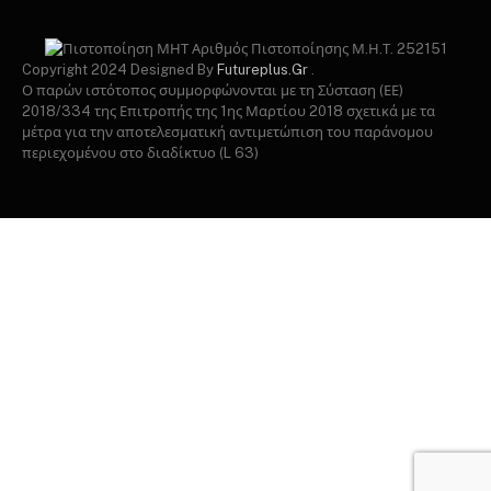
Αριθμός Πιστοποίησης Μ.Η.Τ. 252151
Copyright 2024 Designed By
Futureplus.Gr
.
Ο παρών ιστότοπος συμμορφώνονται με τη Σύσταση (ΕΕ)
2018/334 της Επιτροπής της 1ης Μαρτίου 2018 σχετικά με τα
μέτρα για την αποτελεσματική αντιμετώπιση του παράνομου
περιεχομένου στο διαδίκτυο (L 63)