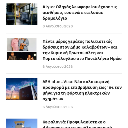
Αίγιο: Οδηγός λεωφορείου έχασε τις
αισθήσεις του ενώ εκτελούσε
δρομολόγιο
6 Αυγούστου 2026
Πέντε μέρες γεμάτες πολιτιστικές
δράσεις στον Δήμο Καλαβρύτων – Και
την Κυριακή Πρωτοψάλτη και
Πορτοκάλογλου στο Πανελλήνιο Ηρώο
6 Αυγούστου 2026
ΔΕΗ blue – Visa: Νέα καλοκαιρινή
προσφορά με επιβράβευση έως 18€ τον
μήνα για τη φόρτιση ηλεκτρικών
οχημάτων
6 Αυγούστου 2026
Κεφαλονιά: Προφυλακίστηκε ο
44χρονος για τη μεγάλη πυρκαγιά –