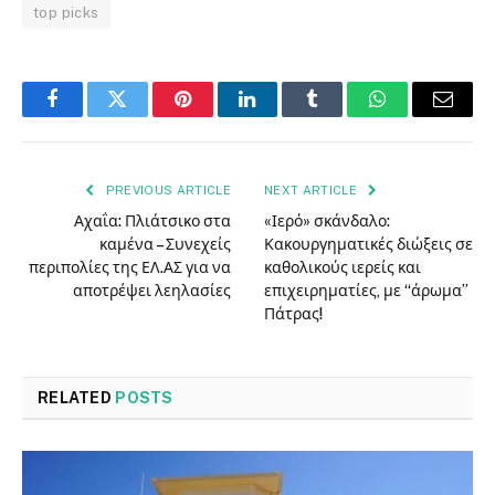
top picks
Facebook
Twitter
Pinterest
LinkedIn
Tumblr
WhatsApp
Email
PREVIOUS ARTICLE
NEXT ARTICLE
Αχαΐα: Πλιάτσικο στα
«Ιερό» σκάνδαλο:
καμένα – Συνεχείς
Κακουργηματικές διώξεις σε
περιπολίες της ΕΛ.ΑΣ για να
καθολικούς ιερείς και
αποτρέψει λεηλασίες
επιχειρηματίες, με “άρωμα”
Πάτρας!
RELATED
POSTS