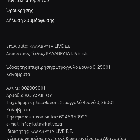
Πολιτική απορρήτου
Όροι Χρήσης
Δήλωση Συμμόρφωσης
Επωνυμία: ΚΑΛΑΒΡΥΤΑ LIVE Ε.Ε
Διακριτικός Τίτλος: ΚΑΛΑΒΡΥΤΑ LIVE E.E
Έδρας της επιχείρησης: Στρογγυλό Βουνό 0, 25001
Καλάβρυτα
Α.Φ.Μ.: 802989801
Αρμόδια Δ.Ο.Υ.: ΑΙΓΙΟΥ
Tαχυδρομική διεύθυνση: Στρογγυλό Βουνό 0, 25001
Καλάβρυτα
Tηλέφωνο επικοινωνίας: 6945953993
e-mail: info@kalavritalive.gr
Iδιοκτήτης: ΚΑΛΑΒΡΥΤΑ LIVE E.E.
Νόμιμος εκπρόσωπος: Τσενέ Κωνσταντίνα του Αθανασίου