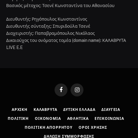
Βασικός μέτοχος: Τσενέ Κωνσταντίνα του Αθανασίου
Διευθυντής: Ρηγόπουλος Κωνσταντίνος
Διευθυντής σύνταξης: Σπυριδούλα Τσενέ
Διαχειριστής: Παπαβραμόπουλος Νικόλαος
Δικαιούχος του ονόματος τομέα (domain name): ΚΑΛΑΒΡΥΤΑ
LIVE E.E
Facebook
Instagram
ΑΡΧΙΚΉ
ΚΑΛΆΒΡΥΤΑ
ΔΥΤΙΚΉ ΕΛΛΆΔΑ
ΔΙΑΎΓΕΙΑ
ΠΟΛΙΤΙΚΉ
ΟΙΚΟΝΟΜΊΑ
ΑΘΛΗΤΙΚΆ
ΕΠΙΚΟΙΝΩΝΊΑ
ΠΟΛΙΤΙΚΉ ΑΠΟΡΡΉΤΟΥ
ΌΡΟΙ ΧΡΉΣΗΣ
ΔΉΛΩΣΗ ΣΥΜΜΌΡΦΩΣΗΣ