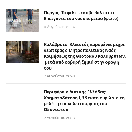
Πύργος: Το φίδι… έκοβε βόλτα στα
Επείγοντα του νοσοκομείου (φωτο)
8 Αυγούστου 2026
Καλάβρυτα: Κλειστός παραμένει μέχρι
νεωτέρας ο Μητροπολιτικός Ναός
Κοιμήσεως της Θεοτόκου Καλαβρύτων,
μετά από σοβαρή ζημιά στην οροφή
του
7 Αυγούστου 2026
Περιφέρεια Δυτικής Ελλάδας:
Χρηματοδότηση 1,86 εκατ. ευρώ για τη
μελέτη επαναλειτουργίας του
Οδοντωτού
7 Αυγούστου 2026