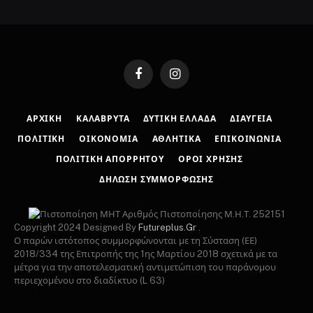
Facebook
Instagram
ΑΡΧΙΚΉ
ΚΑΛΆΒΡΥΤΑ
ΔΥΤΙΚΉ ΕΛΛΆΔΑ
ΔΙΑΎΓΕΙΑ
ΠΟΛΙΤΙΚΉ
ΟΙΚΟΝΟΜΊΑ
ΑΘΛΗΤΙΚΆ
ΕΠΙΚΟΙΝΩΝΊΑ
ΠΟΛΙΤΙΚΉ ΑΠΟΡΡΉΤΟΥ
ΌΡΟΙ ΧΡΉΣΗΣ
ΔΉΛΩΣΗ ΣΥΜΜΌΡΦΩΣΗΣ
Αριθμός Πιστοποίησης Μ.Η.Τ. 252151
Copyright 2024 Designed By
Futureplus.Gr
.
Ο παρών ιστότοπος συμμορφώνονται με τη Σύσταση (ΕΕ)
2018/334 της Επιτροπής της 1ης Μαρτίου 2018 σχετικά με τα
μέτρα για την αποτελεσματική αντιμετώπιση του παράνομου
περιεχομένου στο διαδίκτυο (L 63)