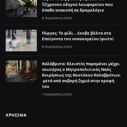
52χρονου οδηγού λεωφορείου που
έπαθε ανακοπή σε δρομολόγιο
8 Αυγούστου 2026
Πύργος: Το φίδι… έκοβε βόλτα στα
Επείγοντα του νοσοκομείου (φωτο)
8 Αυγούστου 2026
Καλάβρυτα: Κλειστός παραμένει μέχρι
νεωτέρας ο Μητροπολιτικός Ναός
Κοιμήσεως της Θεοτόκου Καλαβρύτων,
μετά από σοβαρή ζημιά στην οροφή
του
7 Αυγούστου 2026
ΧΡΉΣΙΜΑ