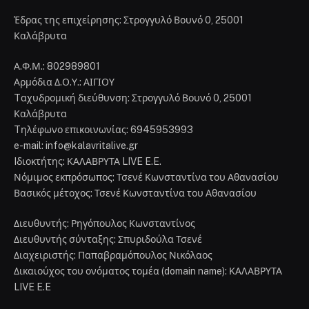
Έδρας της επιχείρησης: Στρογγυλό Βουνό 0, 25001
Καλάβρυτα
Α.Φ.Μ.: 802989801
Αρμόδια Δ.Ο.Υ.: ΑΙΓΙΟΥ
Tαχυδρομική διεύθυνση: Στρογγυλό Βουνό 0, 25001
Καλάβρυτα
Tηλέφωνο επικοινωνίας: 6945953993
e-mail: info@kalavritalive.gr
Iδιοκτήτης: ΚΑΛΑΒΡΥΤΑ LIVE E.E.
Νόμιμος εκπρόσωπος: Τσενέ Κωνσταντίνα του Αθανασίου
Βασικός μέτοχος: Τσενέ Κωνσταντίνα του Αθανασίου
Διευθυντής: Ρηγόπουλος Κωνσταντίνος
Διευθυντής σύνταξης: Σπυριδούλα Τσενέ
Διαχειριστής: Παπαβραμόπουλος Νικόλαος
Δικαιούχος του ονόματος τομέα (domain name): ΚΑΛΑΒΡΥΤΑ
LIVE E.E