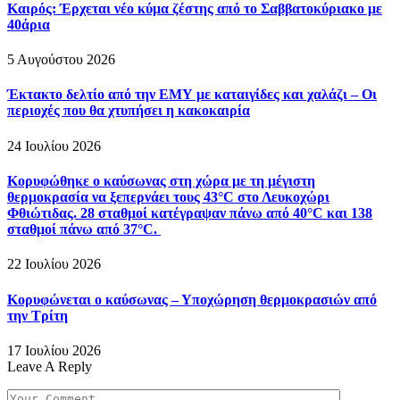
Καιρός: Έρχεται νέο κύμα ζέστης από το Σαββατοκύριακο με
40άρια
5 Αυγούστου 2026
Έκτακτο δελτίο από την ΕΜΥ με καταιγίδες και χαλάζι – Οι
περιοχές που θα χτυπήσει η κακοκαιρία
24 Ιουλίου 2026
Κορυφώθηκε ο καύσωνας στη χώρα με τη μέγιστη
θερμοκρασία να ξεπερνάει τους 43°C στο Λευκοχώρι
Φθιώτιδας. 28 σταθμοί κατέγραψαν πάνω από 40°C και 138
σταθμοί πάνω από 37°C.
22 Ιουλίου 2026
Κορυφώνεται ο καύσωνας – Υποχώρηση θερμοκρασιών από
την Τρίτη
17 Ιουλίου 2026
Leave A Reply