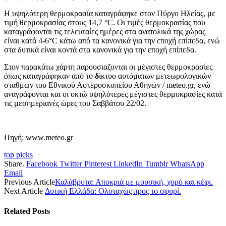
Η υψηλότερη θερμοκρασία καταγράφηκε στον Πύργο Ηλείας,
με
τιμή θερμοκρασίας στους 14,7 °C. Οι τιμές θερμοκρασίας που
καταγράφονται τις τελευταίες ημέρες στα ανατολικά της χώρας
είναι κατά 4-6°C κάτω από τα κανονικά για την εποχή επίπεδα, ενώ
στα δυτικά είναι κοντά στα κανονικά για την εποχή επίπεδα.
Στον παρακάτω χάρτη παρουσιαζονται οι μέγιστες θερμοκρασίες
όπως καταγράφηκαν από το
δ
ίκτυο αυτόματων μετεωρολογικών
σταθμών του Εθνικού Αστεροσκοπείου Αθηνών / meteo.gr, ενώ
αναγράφονται και οι οκτώ υψηλότερες μέγιστες θερμοκρασίες κατά
τις μεσημεριανές ώρες του Σαββάτου 22/02.
Πηγή: www.meteo.gr
top picks
Share.
Facebook
Twitter
Pinterest
LinkedIn
Tumblr
WhatsApp
Email
Previous Article
Καλάβρυτα: Αποκριά με μουσική, χορό και κέφι.
Next Article
Δυτική Ελλάδα: Ολοταχώς προς το σφυρί.
Related
Posts