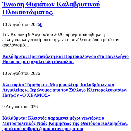
Ένωση Θυμάτων Καλαβρυτινού
Ολοκαυτώματος.
10 Αυγούστου 2026
0
Την Κυριακή 9 Αυγούστου 2026, πραγματοποιήθηκε η
εκλογοαπολογιστική τακτική γενική συνέλευση όπου μετά τον
απολογισμό…
Καλάβρυτα: Πρωτοψάλτη και Πορτοκάλογλου στο Πανελλήνιο
Ηρώο σε μια μεγαλειώδη συναυλία.
10 Αυγούστου 2026
Κλειτορία: Τιμήθηκε ο Μητροπολίτης Καλαβρύτων και
Αιγιαλείας κ. Ιερώνυμος από τον Σύλλογο Κλειτορολευκασίων
Πατρών «Ο ΧΕΛΜΟΣ»
9 Αυγούστου 2026
Καλάβρυτα: Κλειστός παραμένει μέχρι νεωτέρας ο
Μητροπολιτικός Ναός Κοιμήσεως της Θεοτόκου Καλαβρύτων,
μετά από σοβαρή ζημιά στην οροφή του