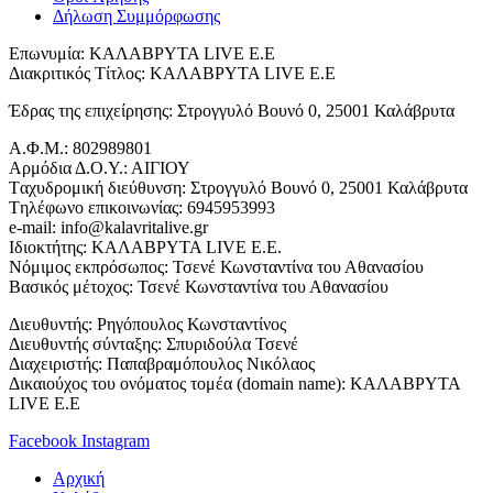
Δήλωση Συμμόρφωσης
Επωνυμία: ΚΑΛΑΒΡΥΤΑ LIVE Ε.Ε
Διακριτικός Τίτλος: ΚΑΛΑΒΡΥΤΑ LIVE E.E
Έδρας της επιχείρησης: Στρογγυλό Βουνό 0, 25001 Καλάβρυτα
Α.Φ.Μ.: 802989801
Αρμόδια Δ.Ο.Υ.: ΑΙΓΙΟΥ
Tαχυδρομική διεύθυνση: Στρογγυλό Βουνό 0, 25001 Καλάβρυτα
Tηλέφωνο επικοινωνίας: 6945953993
e-mail: info@kalavritalive.gr
Iδιοκτήτης: ΚΑΛΑΒΡΥΤΑ LIVE E.E.
Νόμιμος εκπρόσωπος: Τσενέ Κωνσταντίνα του Αθανασίου
Βασικός μέτοχος: Τσενέ Κωνσταντίνα του Αθανασίου
Διευθυντής: Ρηγόπουλος Κωνσταντίνος
Διευθυντής σύνταξης: Σπυριδούλα Τσενέ
Διαχειριστής: Παπαβραμόπουλος Νικόλαος
Δικαιούχος του ονόματος τομέα (domain name): ΚΑΛΑΒΡΥΤΑ
LIVE E.E
Facebook
Instagram
Αρχική