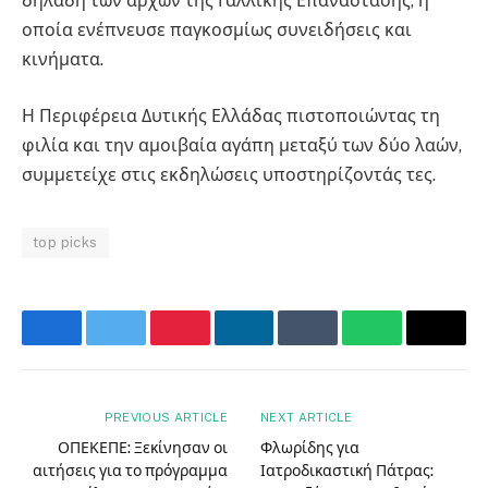
δηλαδή των αρχών της Γαλλικής Επανάστασης, η
οποία ενέπνευσε παγκοσμίως συνειδήσεις και
κινήματα.
Η Περιφέρεια Δυτικής Ελλάδας πιστοποιώντας τη
φιλία και την αμοιβαία αγάπη μεταξύ των δύο λαών,
συμμετείχε στις εκδηλώσεις υποστηρίζοντάς τες.
top picks
Facebook
Twitter
Pinterest
LinkedIn
Tumblr
WhatsApp
Email
PREVIOUS ARTICLE
NEXT ARTICLE
ΟΠΕΚΕΠΕ: Ξεκίνησαν οι
Φλωρίδης για
αιτήσεις για το πρόγραμμα
Ιατροδικαστική Πάτρας: