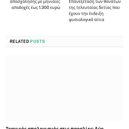
απασχόλησης με μηνιαίες
Επανεξέταση των θανάτων
αποδοχές έως 1.300 ευρώ
της τελευταίας 5ετίας που
έχουν την ένδειξη
φυσιολογικά αίτια
RELATED
POSTS
Τραγικός απολογισμός στις παραλίες: Δύο