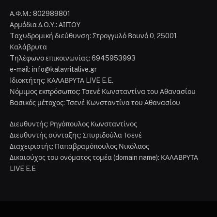
Α.Φ.Μ.: 802989801
Αρμόδια Δ.Ο.Υ.: ΑΙΓΙΟΥ
Tαχυδρομική διεύθυνση: Στρογγυλό Βουνό 0, 25001
Καλάβρυτα
Tηλέφωνο επικοινωνίας: 6945953993
e-mail: info@kalavritalive.gr
Iδιοκτήτης: ΚΑΛΑΒΡΥΤΑ LIVE E.E.
Νόμιμος εκπρόσωπος: Τσενέ Κωνσταντίνα του Αθανασίου
Βασικός μέτοχος: Τσενέ Κωνσταντίνα του Αθανασίου
Διευθυντής: Ρηγόπουλος Κωνσταντίνος
Διευθυντής σύνταξης: Σπυριδούλα Τσενέ
Διαχειριστής: Παπαβραμόπουλος Νικόλαος
Δικαιούχος του ονόματος τομέα (domain name): ΚΑΛΑΒΡΥΤΑ
LIVE E.E