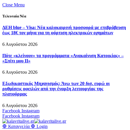
Close Menu
Τελευταία Νέα
ΔΕΗ blue – Visa: Νέα καλοκαιρινή προσφορά με επιβράβευση
έως 18€ τον μήνα για τη φόρτιση ηλεκτρικών οχημάτων
6 Αυγούστου 2026
Πότε «κλείνουν» τα προγράμματα «Ανακαίνιση Κατοικίας» –
«Σπίτι μου ΙΙ»
6 Αυγούστου 2026
Εξωδικαστικός Μηχανισμός: Άνω των 20 δισ. ευρώ οι
ρυθμίσεις οφειλών από την έναρξη λειτουργίας της
πλατφόρμας
6 Αυγούστου 2026
Facebook
Instagram
Facebook
Instagram
🛑 Καταγγελία 🛑
Login