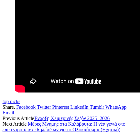
top picks
Share.
Facebook
Twitter
Pinterest
LinkedIn
Tumblr
WhatsApp
Email
Previous Article
Έναρξη Χειμερινής Σεζόν 2025–2026
Next Article
Μέρες Μνήμης στα Καλάβρυτα: Η νέα γενιά στο
επίκεντρο των εκδηλώσεων για το Ολοκαύτωμα (Ηχητικό)