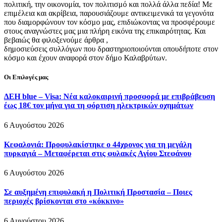
πολιτική, την οικονομία, τον πολιτισμό και πολλά άλλα πεδία! Με
επιμέλεια και ακρίβεια, παρουσιάζουμε αντικειμενικά τα γεγονότα
που διαμορφώνουν τον κόσμο μας, επιδιώκοντας να προσφέρουμε
στους αναγνώστες μας μια πλήρη εικόνα της επικαιρότητας. Και
βεβαιώς θα φιλοξενούμε άρθρα ,
δημοσιεύσεις συλλόγων που δραστηριοποιούνται οπουδήποτε στον
κόσμο και έχουν αναφορά στον δήμο Καλαβρύτων.
Οι Επιλογές μας
ΔΕΗ blue – Visa: Νέα καλοκαιρινή προσφορά με επιβράβευση
έως 18€ τον μήνα για τη φόρτιση ηλεκτρικών οχημάτων
6 Αυγούστου 2026
Κεφαλονιά: Προφυλακίστηκε ο 44χρονος για τη μεγάλη
πυρκαγιά – Μεταφέρεται στις φυλακές Αγίου Στεφάνου
6 Αυγούστου 2026
Σε αυξημένη επιφυλακή η Πολιτική Προστασία – Ποιες
περιοχές βρίσκονται στο «κόκκινο»
6 Αυγούστου 2026