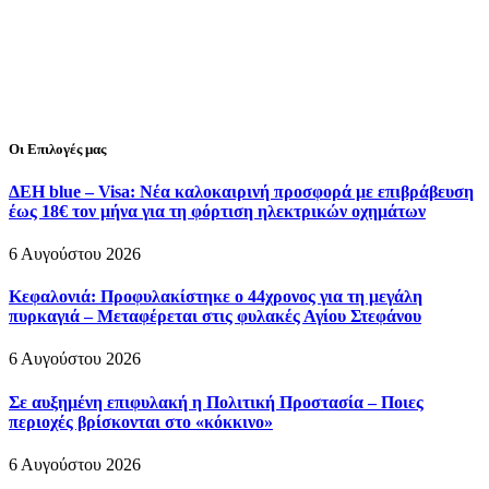
Οι Επιλογές μας
ΔΕΗ blue – Visa: Νέα καλοκαιρινή προσφορά με επιβράβευση
έως 18€ τον μήνα για τη φόρτιση ηλεκτρικών οχημάτων
6 Αυγούστου 2026
Κεφαλονιά: Προφυλακίστηκε ο 44χρονος για τη μεγάλη
πυρκαγιά – Μεταφέρεται στις φυλακές Αγίου Στεφάνου
6 Αυγούστου 2026
Σε αυξημένη επιφυλακή η Πολιτική Προστασία – Ποιες
περιοχές βρίσκονται στο «κόκκινο»
6 Αυγούστου 2026