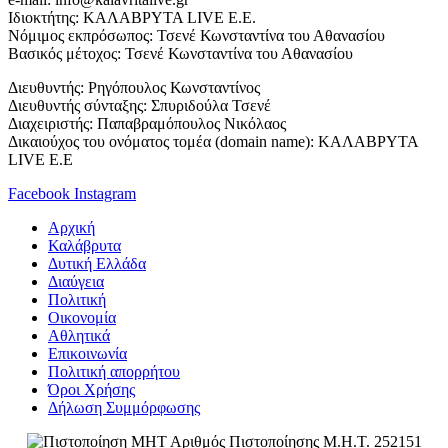
Iδιοκτήτης: ΚΑΛΑΒΡΥΤΑ LIVE E.E.
Νόμιμος εκπρόσωπος: Τσενέ Κωνσταντίνα του Αθανασίου
Βασικός μέτοχος: Τσενέ Κωνσταντίνα του Αθανασίου
Διευθυντής: Ρηγόπουλος Κωνσταντίνος
Διευθυντής σύνταξης: Σπυριδούλα Τσενέ
Διαχειριστής: Παπαβραμόπουλος Νικόλαος
Δικαιούχος του ονόματος τομέα (domain name): ΚΑΛΑΒΡΥΤΑ
LIVE E.E
Facebook
Instagram
Αρχική
Καλάβρυτα
Δυτική Ελλάδα
Διαύγεια
Πολιτική
Οικονομία
Αθλητικά
Επικοινωνία
Πολιτική απορρήτου
Όροι Χρήσης
Δήλωση Συμμόρφωσης
Αριθμός Πιστοποίησης Μ.Η.Τ. 252151