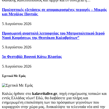
Θανάσης Κανελλόπουλος κατ αρχήν και εν συνεχεία η…
Προληπτικές εξετάσεις σε απομακρυσμένες περιοχές – Μικρός
και Μεγάλος Ποντιάς
5 Αυγούστου 2026
Προσωρινή αναστολή λειτουργίας του Μητροπολιτικού Ιερού
Ναού Κοιμήσεως της Θεοτόκου Καλαβρύτων”
5 Αυγούστου 2026
5ο Φεστιβάλ Βουνού Κάτω Βλασίας
5 Αυγούστου 2026
Σχετικά Με Εμάς
Καλώς ήρθατε στο
kalavritalive.gr
, πηγή ενημέρωσης τοπικών και
εντός Ελλάδας νέων! Εδώ, θα διαβάσετε μια πλήρη και
ενημερωμένη επισκόπηση των πιο πρόσφατων γεγονότων που
κυριαρχούν στην χώρα μας. Ανακαλύψτε τα τελευταία νέα από την