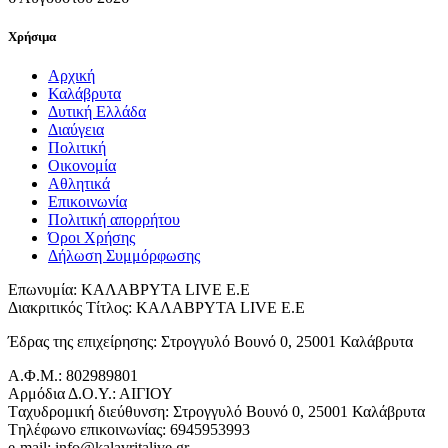
Χρήσιμα
Αρχική
Καλάβρυτα
Δυτική Ελλάδα
Διαύγεια
Πολιτική
Οικονομία
Αθλητικά
Επικοινωνία
Πολιτική απορρήτου
Όροι Χρήσης
Δήλωση Συμμόρφωσης
Επωνυμία: ΚΑΛΑΒΡΥΤΑ LIVE Ε.Ε
Διακριτικός Τίτλος: ΚΑΛΑΒΡΥΤΑ LIVE E.E
Έδρας της επιχείρησης: Στρογγυλό Βουνό 0, 25001 Καλάβρυτα
Α.Φ.Μ.: 802989801
Αρμόδια Δ.Ο.Υ.: ΑΙΓΙΟΥ
Tαχυδρομική διεύθυνση: Στρογγυλό Βουνό 0, 25001 Καλάβρυτα
Tηλέφωνο επικοινωνίας: 6945953993
e-mail: info@kalavritalive.gr