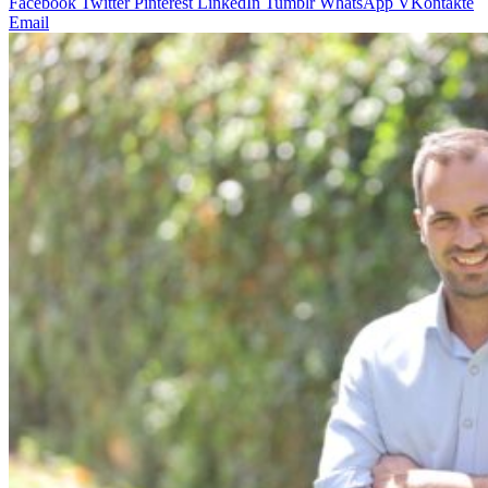
Facebook
Twitter
Pinterest
LinkedIn
Tumblr
WhatsApp
VKontakte
Email