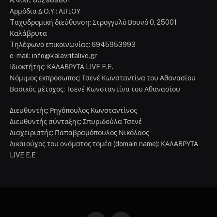
Α.Φ.Μ.: 802989801
Αρμόδια Δ.Ο.Υ.: ΑΙΓΙΟΥ
Tαχυδρομική διεύθυνση: Στρογγυλό Βουνό 0, 25001
Καλάβρυτα
Tηλέφωνο επικοινωνίας: 6945953993
e-mail: info@kalavritalive.gr
Iδιοκτήτης: ΚΑΛΑΒΡΥΤΑ LIVE E.E.
Νόμιμος εκπρόσωπος: Τσενέ Κωνσταντίνα του Αθανασίου
Βασικός μέτοχος: Τσενέ Κωνσταντίνα του Αθανασίου
Διευθυντής: Ρηγόπουλος Κωνσταντίνος
Διευθυντής σύνταξης: Σπυριδούλα Τσενέ
Διαχειριστής: Παπαβραμόπουλος Νικόλαος
Δικαιούχος του ονόματος τομέα (domain name): ΚΑΛΑΒΡΥΤΑ
LIVE E.E