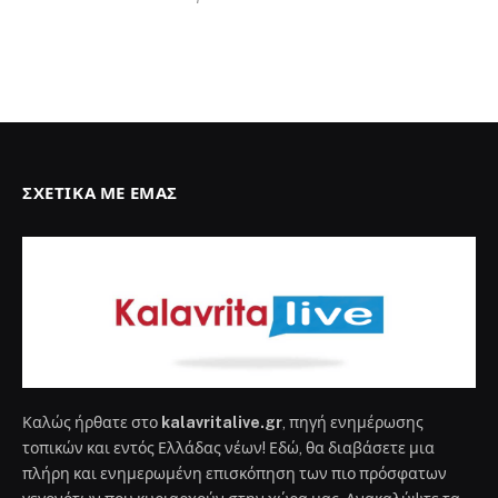
ΣΧΕΤΙΚΆ ΜΕ ΕΜΆΣ
Καλώς ήρθατε στο
kalavritalive.gr
, πηγή ενημέρωσης
τοπικών και εντός Ελλάδας νέων! Εδώ, θα διαβάσετε μια
πλήρη και ενημερωμένη επισκόπηση των πιο πρόσφατων