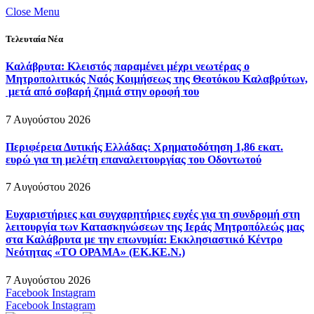
Close Menu
Τελευταία Νέα
Καλάβρυτα: Κλειστός παραμένει μέχρι νεωτέρας ο
Μητροπολιτικός Ναός Κοιμήσεως της Θεοτόκου Καλαβρύτων,
μετά από σοβαρή ζημιά στην οροφή του
7 Αυγούστου 2026
Περιφέρεια Δυτικής Ελλάδας: Χρηματοδότηση 1,86 εκατ.
ευρώ για τη μελέτη επαναλειτουργίας του Οδοντωτού
7 Αυγούστου 2026
Ευχαριστήριες και συγχαρητήριες ευχές για τη συνδρομή στη
λειτουργία των Κατασκηνώσεων της Ιεράς Μητροπόλεώς μας
στα Καλάβρυτα με την επωνυμία: Εκκλησιαστικό Κέντρο
Νεότητας «ΤΟ ΟΡΑΜΑ» (ΕΚ.ΚΕ.Ν.)
7 Αυγούστου 2026
Facebook
Instagram
Facebook
Instagram