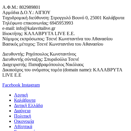
Α.Φ.Μ.: 802989801
Αρμόδια Δ.Ο.Υ.: ΑΙΓΙΟΥ
Tαχυδρομική διεύθυνση: Στρογγυλό Βουνό 0, 25001 Καλάβρυτα
Tηλέφωνο επικοινωνίας: 6945953993
e-mail: info@kalavritalive.gr
Iδιοκτήτης: ΚΑΛΑΒΡΥΤΑ LIVE E.E.
Νόμιμος εκπρόσωπος: Τσενέ Κωνσταντίνα του Αθανασίου
Βασικός μέτοχος: Τσενέ Κωνσταντίνα του Αθανασίου
Διευθυντής: Ρηγόπουλος Κωνσταντίνος
Διευθυντής σύνταξης: Σπυριδούλα Τσενέ
Διαχειριστής: Παπαβραμόπουλος Νικόλαος
Δικαιούχος του ονόματος τομέα (domain name): ΚΑΛΑΒΡΥΤΑ
LIVE E.E
Facebook
Instagram
Αρχική
Καλάβρυτα
Δυτική Ελλάδα
Διαύγεια
Πολιτική
Οικονομία
Αθλητικά