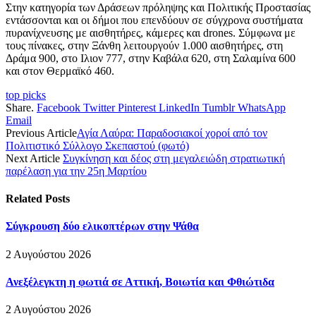
Στην κατηγορία των Δράσεων πρόληψης και Πολιτικής Προστασίας
εντάσσονται και οι δήμοι που επενδύουν σε σύγχρονα συστήματα
πυρανίχνευσης με αισθητήρες, κάμερες και drones. Σύμφωνα με
τους πίνακες, στην Ξάνθη λειτουργούν 1.000 αισθητήρες, στη
Δράμα 900, στο Ιλιον 777, στην Καβάλα 620, στη Σαλαμίνα 600
και στον Θερμαϊκό 460.
top picks
Share.
Facebook
Twitter
Pinterest
LinkedIn
Tumblr
WhatsApp
Email
Previous Article
Αγία Λαύρα: Παραδοσιακοί χοροί από τον
Πολιτιστικό Σύλλογο Σκεπαστού (φωτό)
Next Article
Συγκίνηση και δέος στη μεγαλειώδη στρατιωτική
παρέλαση για την 25η Μαρτίου
Related
Posts
Σύγκρουση δύο ελικοπτέρων στην Ψάθα
2 Αυγούστου 2026
Ανεξέλεγκτη η φωτιά σε Αττική, Βοιωτία και Φθιώτιδα
2 Αυγούστου 2026