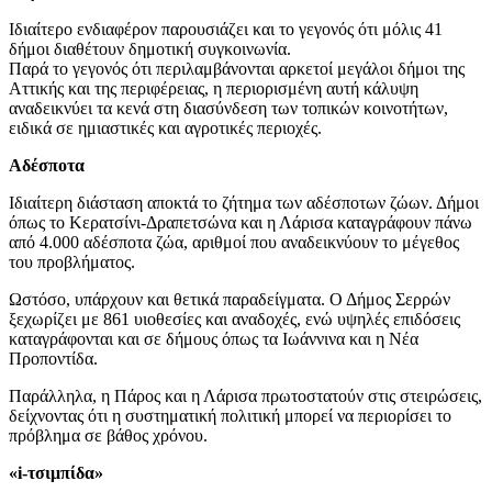
Ιδιαίτερο ενδιαφέρον παρουσιάζει και το γεγονός ότι μόλις 41
δήμοι διαθέτουν δημοτική συγκοινωνία.
Παρά το γεγονός ότι περιλαμβάνονται αρκετοί μεγάλοι δήμοι της
Αττικής και της περιφέρειας, η περιορισμένη αυτή κάλυψη
αναδεικνύει τα κενά στη διασύνδεση των τοπικών κοινοτήτων,
ειδικά σε ημιαστικές και αγροτικές περιοχές.
Αδέσποτα
Ιδιαίτερη διάσταση αποκτά το ζήτημα των αδέσποτων ζώων. Δήμοι
όπως το Κερατσίνι-Δραπετσώνα και η Λάρισα καταγράφουν πάνω
από 4.000 αδέσποτα ζώα, αριθμοί που αναδεικνύουν το μέγεθος
του προβλήματος.
Ωστόσο, υπάρχουν και θετικά παραδείγματα. Ο Δήμος Σερρών
ξεχωρίζει με 861 υιοθεσίες και αναδοχές, ενώ υψηλές επιδόσεις
καταγράφονται και σε δήμους όπως τα Ιωάννινα και η Νέα
Προποντίδα.
Παράλληλα, η Πάρος και η Λάρισα πρωτοστατούν στις στειρώσεις,
δείχνοντας ότι η συστηματική πολιτική μπορεί να περιορίσει το
πρόβλημα σε βάθος χρόνου.
«i-τσιμπίδα»