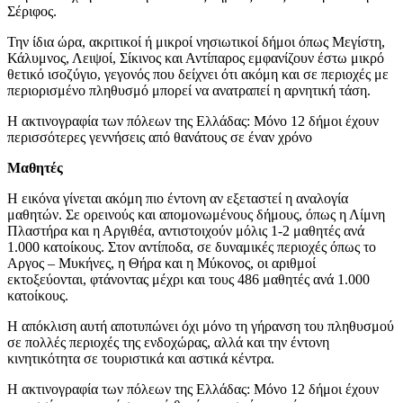
Σέριφος.
Την ίδια ώρα, ακριτικοί ή μικροί νησιωτικοί δήμοι όπως Μεγίστη,
Κάλυμνος, Λειψοί, Σίκινος και Αντίπαρος εμφανίζουν έστω μικρό
θετικό ισοζύγιο, γεγονός που δείχνει ότι ακόμη και σε περιοχές με
περιορισμένο πληθυσμό μπορεί να ανατραπεί η αρνητική τάση.
Η ακτινογραφία των πόλεων της Ελλάδας: Μόνο 12 δήμοι έχουν
περισσότερες γεννήσεις από θανάτους σε έναν χρόνο
Μαθητές
Η εικόνα γίνεται ακόμη πιο έντονη αν εξεταστεί η αναλογία
μαθητών. Σε ορεινούς και απομονωμένους δήμους, όπως η Λίμνη
Πλαστήρα και η Αργιθέα, αντιστοιχούν μόλις 1-2 μαθητές ανά
1.000 κατοίκους. Στον αντίποδα, σε δυναμικές περιοχές όπως το
Αργος – Μυκήνες, η Θήρα και η Μύκονος, οι αριθμοί
εκτοξεύονται, φτάνοντας μέχρι και τους 486 μαθητές ανά 1.000
κατοίκους.
Η απόκλιση αυτή αποτυπώνει όχι μόνο τη γήρανση του πληθυσμού
σε πολλές περιοχές της ενδοχώρας, αλλά και την έντονη
κινητικότητα σε τουριστικά και αστικά κέντρα.
Η ακτινογραφία των πόλεων της Ελλάδας: Μόνο 12 δήμοι έχουν