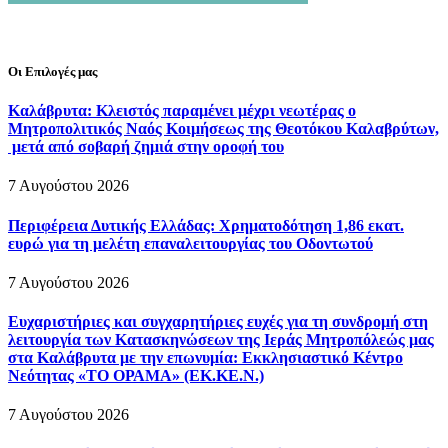
Οι Επιλογές μας
Καλάβρυτα: Κλειστός παραμένει μέχρι νεωτέρας ο
Μητροπολιτικός Ναός Κοιμήσεως της Θεοτόκου Καλαβρύτων,
μετά από σοβαρή ζημιά στην οροφή του
7 Αυγούστου 2026
Περιφέρεια Δυτικής Ελλάδας: Χρηματοδότηση 1,86 εκατ.
ευρώ για τη μελέτη επαναλειτουργίας του Οδοντωτού
7 Αυγούστου 2026
Ευχαριστήριες και συγχαρητήριες ευχές για τη συνδρομή στη
λειτουργία των Κατασκηνώσεων της Ιεράς Μητροπόλεώς μας
στα Καλάβρυτα με την επωνυμία: Εκκλησιαστικό Κέντρο
Νεότητας «ΤΟ ΟΡΑΜΑ» (ΕΚ.ΚΕ.Ν.)
7 Αυγούστου 2026