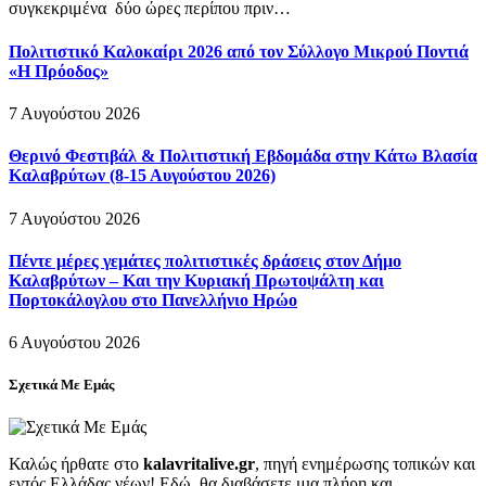
συγκεκριμένα δύο ώρες περίπου πριν…
Πολιτιστικό Καλοκαίρι 2026 από τον Σύλλογο Μικρού Ποντιά
«Η Πρόοδος»
7 Αυγούστου 2026
Θερινό Φεστιβάλ & Πολιτιστική Εβδομάδα στην Κάτω Βλασία
Καλαβρύτων (8-15 Αυγούστου 2026)
7 Αυγούστου 2026
Πέντε μέρες γεμάτες πολιτιστικές δράσεις στον Δήμο
Καλαβρύτων – Και την Κυριακή Πρωτοψάλτη και
Πορτοκάλογλου στο Πανελλήνιο Ηρώο
6 Αυγούστου 2026
Σχετικά Με Εμάς
Καλώς ήρθατε στο
kalavritalive.gr
, πηγή ενημέρωσης τοπικών και
εντός Ελλάδας νέων! Εδώ, θα διαβάσετε μια πλήρη και