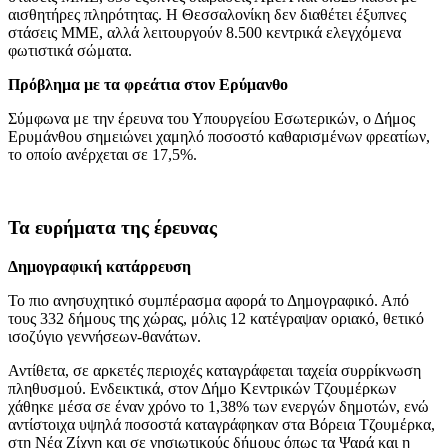
αισθητήρες πληρότητας. Η Θεσσαλονίκη δεν διαθέτει έξυπνες
στάσεις ΜΜΕ, αλλά λειτουργούν 8.500 κεντρικά ελεγχόμενα
φωτιστικά σώματα.
Πρόβλημα με τα φρεάτια στον Ερύμανθο
Σύμφωνα με την έρευνα του Υπουργείου Εσωτερικών, ο Δήμος
Ερυμάνθου σημειώνει χαμηλό ποσοστό καθαρισμένων φρεατίων,
το οποίο ανέρχεται σε 17,5%.
Τα ευρήματα της έρευνας
Δημογραφική κατάρρευση
Το πιο ανησυχητικό συμπέρασμα αφορά το Δημογραφικό. Από
τους 332 δήμους της χώρας, μόλις 12 κατέγραψαν οριακό, θετικό
ισοζύγιο γεννήσεων-θανάτων.
Αντίθετα, σε αρκετές περιοχές καταγράφεται ταχεία συρρίκνωση
πληθυσμού. Ενδεικτικά, στον Δήμο Κεντρικών Τζουμέρκων
χάθηκε μέσα σε έναν χρόνο το 1,38% των ενεργών δημοτών, ενώ
αντίστοιχα υψηλά ποσοστά καταγράφηκαν στα Βόρεια Τζουμέρκα,
στη Νέα Ζίχνη και σε νησιωτικούς δήμους όπως τα Ψαρά και η