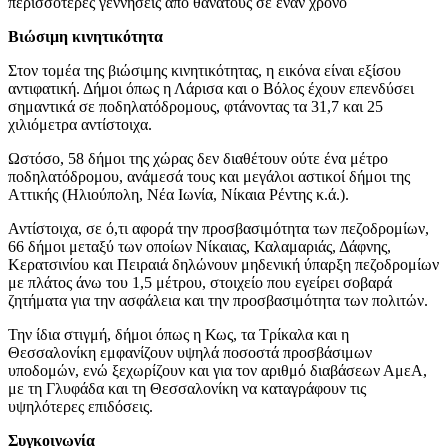
περισσότερες γεννήσεις από θανάτους σε έναν χρόνο
Βιώσιμη κινητικότητα
Στον τομέα της βιώσιμης κινητικότητας, η εικόνα είναι εξίσου
αντιφατική. Δήμοι όπως η Λάρισα και ο Βόλος έχουν επενδύσει
σημαντικά σε ποδηλατόδρομους, φτάνοντας τα 31,7 και 25
χιλιόμετρα αντίστοιχα.
Ωστόσο, 58 δήμοι της χώρας δεν διαθέτουν ούτε ένα μέτρο
ποδηλατόδρομου, ανάμεσά τους και μεγάλοι αστικοί δήμοι της
Αττικής (Ηλιούπολη, Νέα Ιωνία, Νίκαια Ρέντης κ.ά.).
Αντίστοιχα, σε ό,τι αφορά την προσβασιμότητα των πεζοδρομίων,
66 δήμοι μεταξύ των οποίων Νίκαιας, Καλαμαριάς, Δάφνης,
Κερατσινίου και Πειραιά δηλώνουν μηδενική ύπαρξη πεζοδρομίων
με πλάτος άνω του 1,5 μέτρου, στοιχείο που εγείρει σοβαρά
ζητήματα για την ασφάλεια και την προσβασιμότητα των πολιτών.
Την ίδια στιγμή, δήμοι όπως η Κως, τα Τρίκαλα και η
Θεσσαλονίκη εμφανίζουν υψηλά ποσοστά προσβάσιμων
υποδομών, ενώ ξεχωρίζουν και για τον αριθμό διαβάσεων ΑμεΑ,
με τη Γλυφάδα και τη Θεσσαλονίκη να καταγράφουν τις
υψηλότερες επιδόσεις.
Συγκοινωνία