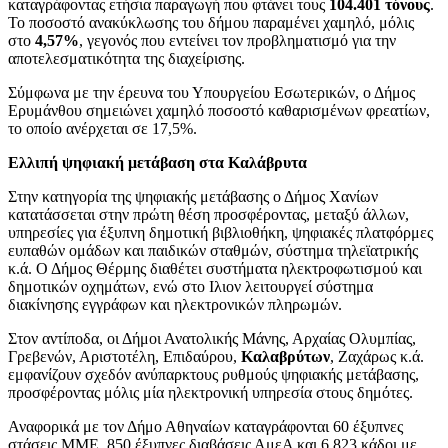
καταγράφοντας ετήσια παραγωγή που φτάνει τους
104.401 τόνους
.
Το ποσοστό ανακύκλωσης του δήμου παραμένει χαμηλό, μόλις
στο
4,57%
, γεγονός που εντείνει τον προβληματισμό για την
αποτελεσματικότητα της διαχείρισης.
Σύμφωνα με την έρευνα του Υπουργείου Εσωτερικών, ο Δήμος
Ερυμάνθου σημειώνει χαμηλό ποσοστό καθαρισμένων φρεατίων,
το οποίο ανέρχεται σε 17,5%.
Ελλιπή ψηφιακή μετάβαση στα Καλάβρυτα
Στην κατηγορία της ψηφιακής μετάβασης ο Δήμος Χανίων
κατατάσσεται στην πρώτη θέση προσφέροντας, μεταξύ άλλων,
υπηρεσίες για έξυπνη δημοτική βιβλιοθήκη, ψηφιακές πλατφόρμες
ευπαθών ομάδων και παιδικών σταθμών, σύστημα τηλεϊατρικής
κ.ά. Ο Δήμος Θέρμης διαθέτει συστήματα ηλεκτροφωτισμού και
δημοτικών οχημάτων, ενώ στο Ιλιον λειτουργεί σύστημα
διακίνησης εγγράφων και ηλεκτρονικών πληρωμών.
Στον αντίποδα, οι Δήμοι Ανατολικής Μάνης, Αρχαίας Ολυμπίας,
Γρεβενών, Αριστοτέλη, Επιδαύρου,
Καλαβρύτων
, Ζαχάρως κ.ά.
εμφανίζουν σχεδόν ανύπαρκτους ρυθμούς ψηφιακής μετάβασης,
προσφέροντας μόλις μία ηλεκτρονική υπηρεσία στους δημότες.
Αναφορικά με τον Δήμο Αθηναίων καταγράφονται 60 έξυπνες
στάσεις ΜΜΕ, 850 έξυπνες διαβάσεις ΑμεΑ και 6.823 κάδοι με