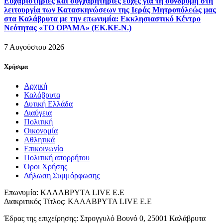
Ευχαριστήριες και συγχαρητήριες ευχές για τη συνδρομή στη
λειτουργία των Κατασκηνώσεων της Ιεράς Μητροπόλεώς μας
στα Καλάβρυτα με την επωνυμία: Εκκλησιαστικό Κέντρο
Νεότητας «ΤΟ ΟΡΑΜΑ» (ΕΚ.ΚΕ.Ν.)
7 Αυγούστου 2026
Χρήσιμα
Αρχική
Καλάβρυτα
Δυτική Ελλάδα
Διαύγεια
Πολιτική
Οικονομία
Αθλητικά
Επικοινωνία
Πολιτική απορρήτου
Όροι Χρήσης
Δήλωση Συμμόρφωσης
Επωνυμία: ΚΑΛΑΒΡΥΤΑ LIVE Ε.Ε
Διακριτικός Τίτλος: ΚΑΛΑΒΡΥΤΑ LIVE E.E
Έδρας της επιχείρησης: Στρογγυλό Βουνό 0, 25001 Καλάβρυτα