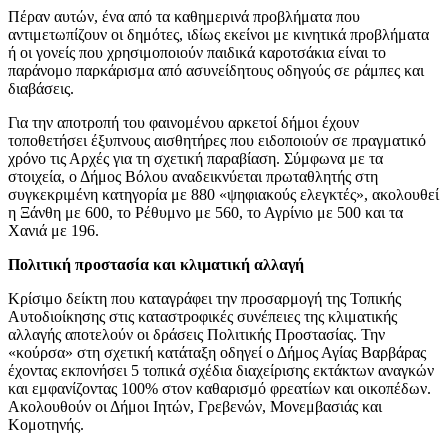
Πέραν αυτών, ένα από τα καθημερινά προβλήματα που
αντιμετωπίζουν οι δημότες, ιδίως εκείνοι με κινητικά προβλήματα
ή οι γονείς που χρησιμοποιούν παιδικά καροτσάκια είναι το
παράνομο παρκάρισμα από ασυνείδητους οδηγούς σε ράμπες και
διαβάσεις.
Για την αποτροπή του φαινομένου αρκετοί δήμοι έχουν
τοποθετήσει έξυπνους αισθητήρες που ειδοποιούν σε πραγματικό
χρόνο τις Αρχές για τη σχετική παραβίαση. Σύμφωνα με τα
στοιχεία, ο Δήμος Βόλου αναδεικνύεται πρωταθλητής στη
συγκεκριμένη κατηγορία με 880 «ψηφιακούς ελεγκτές», ακολουθεί
η Ξάνθη με 600, το Ρέθυμνο με 560, το Αγρίνιο με 500 και τα
Χανιά με 196.
Πολιτική προστασία και κλιματική αλλαγή
Κρίσιμο δείκτη που καταγράφει την προσαρμογή της Τοπικής
Αυτοδιοίκησης στις καταστροφικές συνέπειες της κλιματικής
αλλαγής αποτελούν οι δράσεις Πολιτικής Προστασίας. Την
«κούρσα» στη σχετική κατάταξη οδηγεί ο Δήμος Αγίας Βαρβάρας
έχοντας εκπονήσει 5 τοπικά σχέδια διαχείρισης εκτάκτων αναγκών
και εμφανίζοντας 100% στον καθαρισμό φρεατίων και οικοπέδων.
Ακολουθούν οι Δήμοι Ιητών, Γρεβενών, Μονεμβασιάς και
Κομοτηνής.