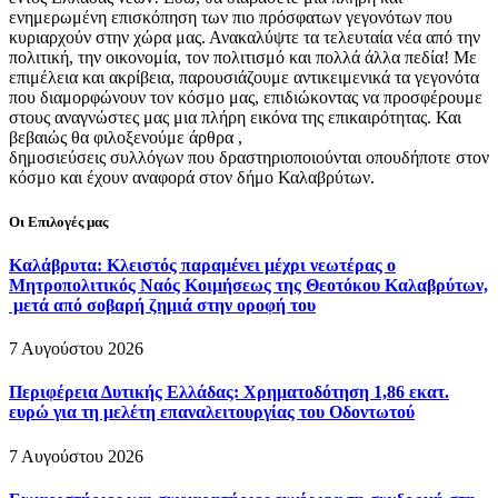
ενημερωμένη επισκόπηση των πιο πρόσφατων γεγονότων που
κυριαρχούν στην χώρα μας. Ανακαλύψτε τα τελευταία νέα από την
πολιτική, την οικονομία, τον πολιτισμό και πολλά άλλα πεδία! Με
επιμέλεια και ακρίβεια, παρουσιάζουμε αντικειμενικά τα γεγονότα
που διαμορφώνουν τον κόσμο μας, επιδιώκοντας να προσφέρουμε
στους αναγνώστες μας μια πλήρη εικόνα της επικαιρότητας. Και
βεβαιώς θα φιλοξενούμε άρθρα ,
δημοσιεύσεις συλλόγων που δραστηριοποιούνται οπουδήποτε στον
κόσμο και έχουν αναφορά στον δήμο Καλαβρύτων.
Οι Επιλογές μας
Καλάβρυτα: Κλειστός παραμένει μέχρι νεωτέρας ο
Μητροπολιτικός Ναός Κοιμήσεως της Θεοτόκου Καλαβρύτων,
μετά από σοβαρή ζημιά στην οροφή του
7 Αυγούστου 2026
Περιφέρεια Δυτικής Ελλάδας: Χρηματοδότηση 1,86 εκατ.
ευρώ για τη μελέτη επαναλειτουργίας του Οδοντωτού
7 Αυγούστου 2026