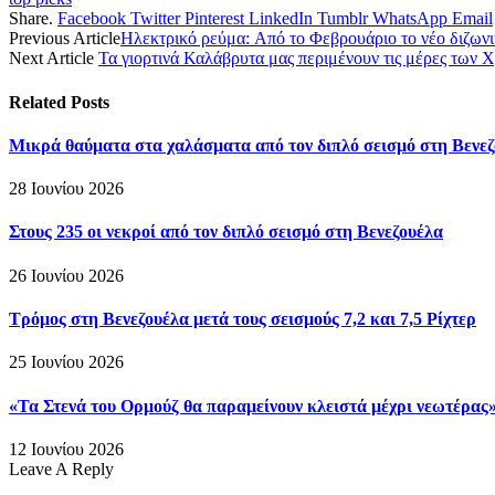
Share.
Facebook
Twitter
Pinterest
LinkedIn
Tumblr
WhatsApp
Email
Previous Article
Ηλεκτρικό ρεύμα: Aπό το Φεβρουάριο το νέο διζωνι
Next Article
Τα γιορτινά Καλάβρυτα μας περιμένουν τις μέρες των 
Related
Posts
Μικρά θαύματα στα χαλάσματα από τον διπλό σεισμό στη Βενε
28 Ιουνίου 2026
Στους 235 οι νεκροί από τον διπλό σεισμό στη Βενεζουέλα
26 Ιουνίου 2026
Τρόμος στη Βενεζουέλα μετά τους σεισμούς 7,2 και 7,5 Ρίχτερ
25 Ιουνίου 2026
«Τα Στενά του Ορμούζ θα παραμείνουν κλειστά μέχρι νεωτέρας»,
12 Ιουνίου 2026
Leave A Reply