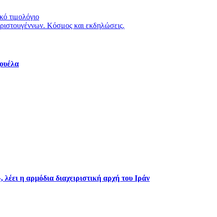
κό τιμολόγιο
Χριστουγέννων. Κόσμος και εκδηλώσεις.
ζουέλα
 λέει η αρμόδια διαχειριστική αρχή του Ιράν