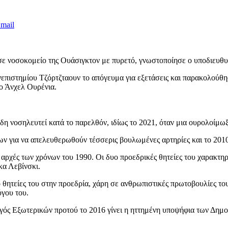
mail
ε νοσοκομείο της Ουάσιγκτον με πυρετό, γνωστοποίησε ο υποδιευθυ
επιστημίου Τζόρτζταουν το απόγευμα για εξετάσεις και παρακολούθησ
 ο Άνχελ Ουρένια.
η νοσηλευτεί κατά το παρελθόν, ιδίως το 2021, όταν μια ουρολοίμω
 για να απελευθερωθούν τέσσερις βουλωμένες αρτηρίες και το 2010
 αρχές των χρόνων του 1990. Οι δυο προεδρικές θητείες του χαρακτη
α Λεβίνσκι.
ο θητείες του στην προεδρία, χάρη σε ανθρωπιστικές πρωτοβουλίες τ
ύγου του.
ός Εξωτερικών προτού το 2016 γίνει η ηττημένη υποψήφια των Δημο