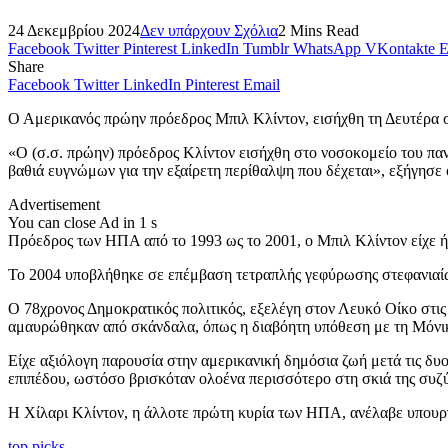
24 Δεκεμβρίου 2024
Δεν υπάρχουν Σχόλια
2 Mins Read
Facebook
Twitter
Pinterest
LinkedIn
Tumblr
WhatsApp
VKontakte
E
Share
Facebook
Twitter
LinkedIn
Pinterest
Email
Ο Αμερικανός πρώην πρόεδρος Μπιλ Κλίντον, εισήχθη τη Δευτέρα σ
«Ο (σ.σ. πρώην) πρόεδρος Κλίντον εισήχθη στο νοσοκομείο του παν
βαθιά ευγνώμων για την εξαίρετη περίθαλψη που δέχεται», εξήγησε
Advertisement
You can close Ad in 1 s
Πρόεδρος των ΗΠΑ από το 1993 ως το 2001, ο Μπιλ Κλίντον είχε ήδ
Το 2004 υποβλήθηκε σε επέμβαση τετραπλής γεφύρωσης στεφανιαίων
Ο 78χρονος Δημοκρατικός πολιτικός, εξελέγη στον Λευκό Οίκο στις
αμαυρώθηκαν από σκάνδαλα, όπως η διαβόητη υπόθεση με τη Μόνικ
Είχε αξιόλογη παρουσία στην αμερικανική δημόσια ζωή μετά τις δυ
επιπέδου, ωστόσο βρισκόταν ολοένα περισσότερο στη σκιά της συζ
Η Χίλαρι Κλίντον, η άλλοτε πρώτη κυρία των ΗΠΑ, ανέλαβε υπουργ
top picks