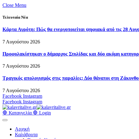
Close Menu
Τελευταία Νέα
Κάρτα Αγρότη: Πώς θα ενεργοποιείται ψηφιακά από τις 28 Αυγ
7 Αυγούστου 2026
Προφυλακίστηκαν ο δήμαρχος Στυλίδας και δύο ακόμη κατηγορο
7 Αυγούστου 2026
Τραγικός απολογισμός στις παραλίες: Δύο θάνατοι στη Ζάκυνθο 
7 Αυγούστου 2026
Facebook
Instagram
Facebook
Instagram
🛑 Καταγγελία 🛑
Login
Αρχική
Καλάβρυτα