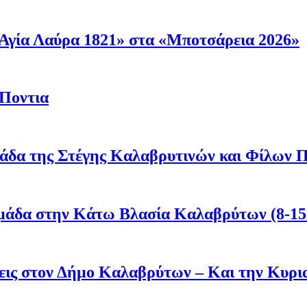
Αγία Λαύρα 1821» στα «Μποτσάρεια 2026»
 Ποντια
άδα της Στέγης Καλαβρυτινών και Φίλων Π
μάδα στην Κάτω Βλασία Καλαβρύτων (8-15
άσεις στον Δήμο Καλαβρύτων – Και την Κυ