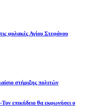
τις φυλακές Αγίου Στεφάνου
λαίσιο στήριξης πολιτών
-Τον επικήδειο θα εκφωνήσει ο