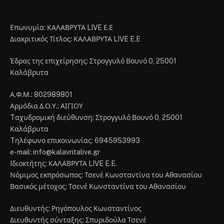
Επωνυμία: ΚΑΛΑΒΡΥΤΑ LIVE Ε.Ε
Διακριτικός Τίτλος: ΚΑΛΑΒΡΥΤΑ LIVE E.E
Έδρας της επιχείρησης: Στρογγυλό Βουνό 0, 25001
Καλάβρυτα
Α.Φ.Μ.: 802989801
Αρμόδια Δ.Ο.Υ.: ΑΙΓΙΟΥ
Tαχυδρομική διεύθυνση: Στρογγυλό Βουνό 0, 25001
Καλάβρυτα
Tηλέφωνο επικοινωνίας: 6945953993
e-mail: info@kalavritalive.gr
Iδιοκτήτης: ΚΑΛΑΒΡΥΤΑ LIVE E.E.
Νόμιμος εκπρόσωπος: Τσενέ Κωνσταντίνα του Αθανασίου
Βασικός μέτοχος: Τσενέ Κωνσταντίνα του Αθανασίου
Διευθυντής: Ρηγόπουλος Κωνσταντίνος
Διευθυντής σύνταξης: Σπυριδούλα Τσενέ