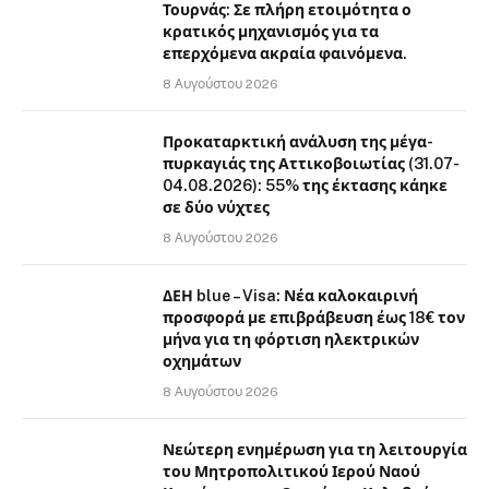
Τουρνάς: Σε πλήρη ετοιμότητα ο
κρατικός μηχανισμός για τα
επερχόμενα ακραία φαινόμενα.
8 Αυγούστου 2026
Προκαταρκτική ανάλυση της μέγα-
πυρκαγιάς της Αττικοβοιωτίας (31.07-
04.08.2026): 55% της έκτασης κάηκε
σε δύο νύχτες
8 Αυγούστου 2026
ΔΕΗ blue – Visa: Νέα καλοκαιρινή
προσφορά με επιβράβευση έως 18€ τον
μήνα για τη φόρτιση ηλεκτρικών
οχημάτων
8 Αυγούστου 2026
Νεώτερη ενημέρωση για τη λειτουργία
του Μητροπολιτικού Ιερού Ναού