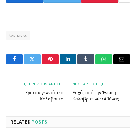
top picks
Facebook
Twitter
Pinterest
LinkedIn
Tumblr
WhatsApp
Email
PREVIOUS ARTICLE
NEXT ARTICLE
Χριστουγεννιάτικα
Ευχές από την Ένωση
Καλάβρυτα
Καλαβρυτινών Αθήνας
RELATED
POSTS