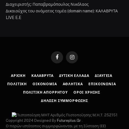
Διαχειριστής: Παπαβραμόπουλος Νικόλαος
Δικαιούχος του ονόματος τομέα (domain name): ΚΑΛΑΒΡΥΤΑ
LIVE E.E
Facebook
Instagram
ΑΡΧΙΚΉ
ΚΑΛΆΒΡΥΤΑ
ΔΥΤΙΚΉ ΕΛΛΆΔΑ
ΔΙΑΎΓΕΙΑ
ΠΟΛΙΤΙΚΉ
ΟΙΚΟΝΟΜΊΑ
ΑΘΛΗΤΙΚΆ
ΕΠΙΚΟΙΝΩΝΊΑ
ΠΟΛΙΤΙΚΉ ΑΠΟΡΡΉΤΟΥ
ΌΡΟΙ ΧΡΉΣΗΣ
ΔΉΛΩΣΗ ΣΥΜΜΌΡΦΩΣΗΣ
Αριθμός Πιστοποίησης Μ.Η.Τ. 252151
Copyright 2024 Designed By
Futureplus.Gr
.
Ο παρών ιστότοπος συμμορφώνονται με τη Σύσταση (ΕΕ)