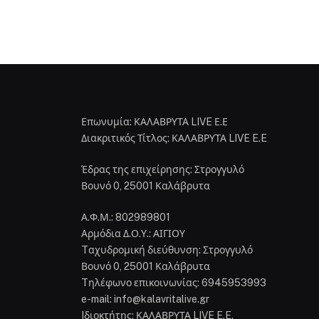
Επωνυμία: ΚΑΛΑΒΡΥΤΑ LIVE Ε.Ε
Διακριτικός Τίτλος: ΚΑΛΑΒΡΥΤΑ LIVE E.E
Έδρας της επιχείρησης: Στρογγυλό
Βουνό 0, 25001 Καλάβρυτα
Α.Φ.Μ.: 802989801
Αρμόδια Δ.Ο.Υ.: ΑΙΓΙΟΥ
Tαχυδρομική διεύθυνση: Στρογγυλό
Βουνό 0, 25001 Καλάβρυτα
Tηλέφωνο επικοινωνίας: 6945953993
e-mail: info@kalavritalive.gr
Iδιοκτήτης: ΚΑΛΑΒΡΥΤΑ LIVE E.E.