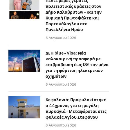
Πέντε μέρες γεμάτες
πολιτιστικές δράσεις στον
Δήμο Καλαβρύτων – Και την
Κυριακή Πρωτοψάλτη και
Πορτοκάλογλου στο
Πανελλήνιο Ηρώο
6 Αυγούστου 2026
ΔΕΗ blue – Visa: Νέα
καλοκαιρινή προσφορά με
επιβράβευση έως 18€ τον μήνα
για τη φόρτιση ηλεκτρικών
οχημάτων
6 Αυγούστου 2026
Κεφαλονιά: Προφυλακίστηκε
ο 44χρονος για τη μεγάλη
πυρκαγιά – Μεταφέρεται στις
φυλακές Αγίου Στεφάνου
6 Αυγούστου 2026