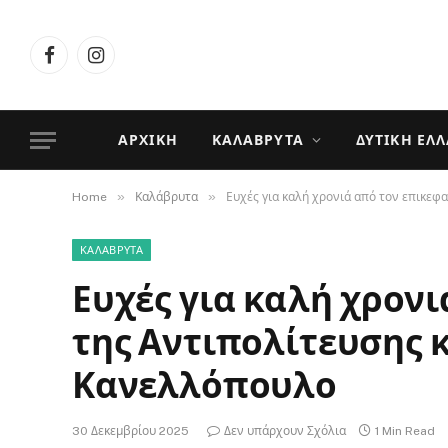
Facebook
Instagram
ΑΡΧΙΚΉ
ΚΑΛΆΒΡΥΤΑ
ΔΥΤΙΚΉ ΕΛ
»
»
Home
Καλάβρυτα
Ευχές για καλή χρονιά από τον επικεφ
ΚΑΛΆΒΡΥΤΑ
Ευχές για καλή χρον
της Αντιπολίτευσης 
Κανελλόπουλο
30 Δεκεμβρίου 2025
Δεν υπάρχουν Σχόλια
1 Min Read