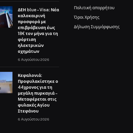
Πολιτική απορρήτου
ΔΕΗ blue – Visa: Νέα
καλοκαιρινή
Όροι Χρήσης
προσφορά με
Δήλωση Συμμόρφωσης
επιβράβευση έως
18€ τον μήνα για τη
φόρτιση
ηλεκτρικών
οχημάτων
6 Αυγούστου 2026
Κεφαλονιά:
Προφυλακίστηκε ο
44χρονος για τη
μεγάλη πυρκαγιά –
Μεταφέρεται στις
φυλακές Αγίου
Στεφάνου
6 Αυγούστου 2026