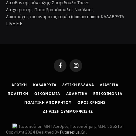
Διευθυντής σύνταξης: Σπυριδούλα Τσενέ
Διαχειριστής: Παπαβραμόπουλος Νικόλαος
Δικαιούχος του ονόματος τομέα (domain name): ΚΑΛΑΒΡΥΤΑ
LIVE E.E
Facebook
Instagram
ΑΡΧΙΚΉ
ΚΑΛΆΒΡΥΤΑ
ΔΥΤΙΚΉ ΕΛΛΆΔΑ
ΔΙΑΎΓΕΙΑ
ΠΟΛΙΤΙΚΉ
ΟΙΚΟΝΟΜΊΑ
ΑΘΛΗΤΙΚΆ
ΕΠΙΚΟΙΝΩΝΊΑ
ΠΟΛΙΤΙΚΉ ΑΠΟΡΡΉΤΟΥ
ΌΡΟΙ ΧΡΉΣΗΣ
ΔΉΛΩΣΗ ΣΥΜΜΌΡΦΩΣΗΣ
Αριθμός Πιστοποίησης Μ.Η.Τ. 252151
Copyright 2024 Designed By
Futureplus.Gr
.